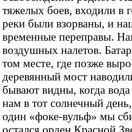
тяжелых боев, входили в г
реки были взорваны, и на
временные переправы. Нам
воздушных налетов. Батар
том месте, где позже выр
деревянный мост наводили
бывают видны, когда вода
нам в тот солнечный день
один «фоке-вульф» мы сби
остался орден Красной Зв