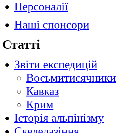
Персоналії
Наші спонсори
Статті
Звіти експедицій
Восьмитисячники
Кавказ
Крим
Історія альпінізму
Скелелазіння