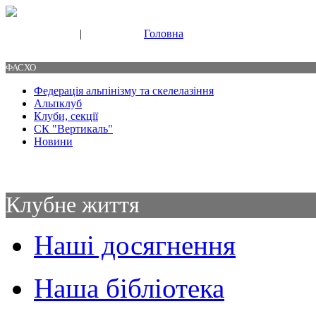
|
Головна
Свяжитесь с нами
Контакты
ФАСХО
Федерація альпінізму та скелелазіння
Альпклуб
Клуби, секції
СК "Вертикаль"
Новини
Клубне життя
Наші досягнення
Наша бібліотека