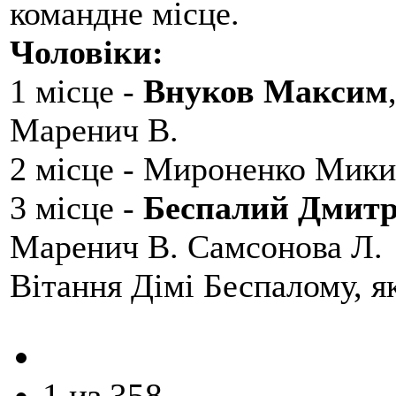
командне місце.
Чоловіки:
1 місце -
Внуков Максим
Маренич В.
2 місце - Мироненко Мики
3 місце -
Беспалий Дмит
Маренич В. Самсонова Л.
Вітання Дімі Беспалому, 
1 из 358