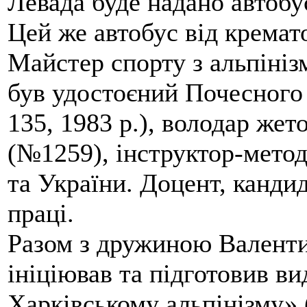
Левада буде надано автобус
Цей же автобус від кремато
Майстер спорту з альпініз
був удостоєний Почесного
135, 1983 р.), володар жет
(№1259), інструктор-метод
та України. Доцент, кандид
праці.
Разом з дружиною Валенти
ініціював та підготовив ви
Харківському альпінізму» 