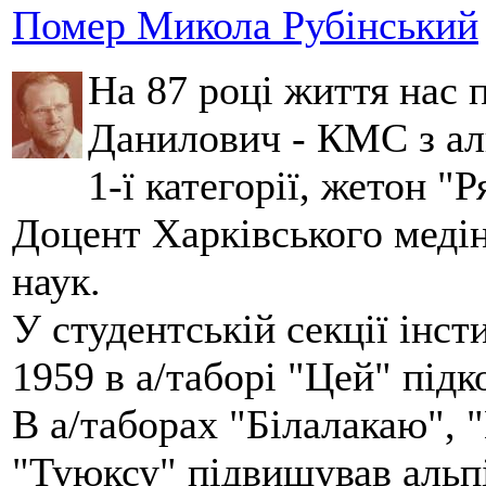
Помер Микола Рубінський
На 87 році життя нас
Данилович - КМС з аль
1-ї категорії, жетон "
Доцент Харківського меді
наук.
У студентській секції інст
1959 в а/таборі "Цей" під
В а/таборах "Білалакаю", "
"Туюксу" підвищував альпі