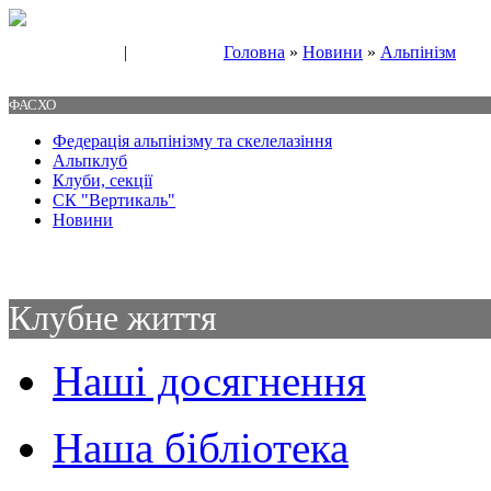
|
Головна
»
Новини
»
Альпінізм
Свяжитесь с нами
Контакты
ФАСХО
Федерація альпінізму та скелелазіння
Альпклуб
Клуби, секції
СК "Вертикаль"
Новини
Клубне життя
Наші досягнення
Наша бібліотека