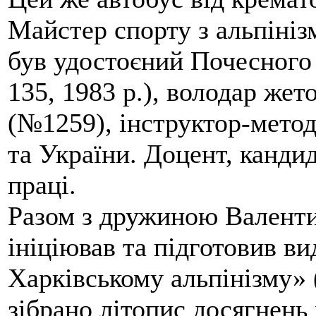
Майстер спорту з альпініз
був удостоєний Почесного
135, 1983 р.), володар жет
(№1259), інструктор-метод
та України. Доцент, кандид
праці.
Разом з дружиною Валенти
ініціював та підготовив ви
Харківському альпінізму» 
зібрано літопис досягнень 