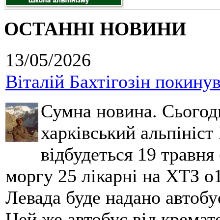
ОСТАННІ НОВИНИ
13/05/2026
Віталій Бахтігозін покинув 
Сумна новина. Сьогод
харківський альпініст 
відбудеться 19 травня 
моргу 25 лікарні на ХТЗ о
Левада буде надано автобус
Цей же автобус від кремато