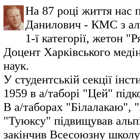
На 87 році життя нас
Данилович - КМС з аль
1-ї категорії, жетон "
Доцент Харківського меді
наук.
У студентській секції інст
1959 в а/таборі "Цей" під
В а/таборах "Білалакаю", "
"Туюксу" підвищував альпі
закінчив Всесоюзну школу 