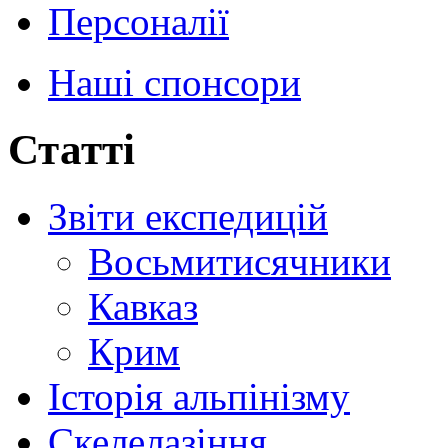
Персоналії
Наші спонсори
Статті
Звіти експедицій
Восьмитисячники
Кавказ
Крим
Історія альпінізму
Скелелазіння