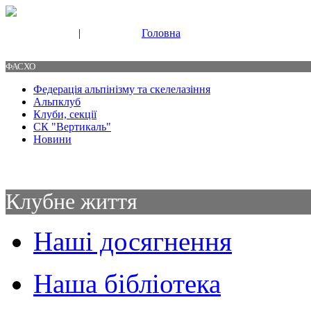
|
Головна
Свяжитесь с нами
Контакты
ФАСХО
Федерація альпінізму та скелелазіння
Альпклуб
Клуби, секції
СК "Вертикаль"
Новини
Клубне життя
Наші досягнення
Наша бібліотека