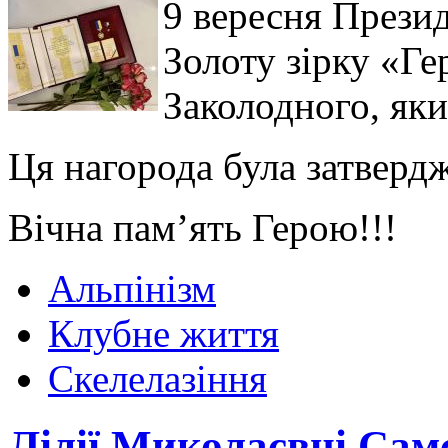
9 вересня Прези
Золоту зірку «Г
Заколодного, яки
Ця нагорода була затвердж
Вічна пам’ять Герою!!!
Альпінізм
Клубне життя
Скелелазіння
Лілії Миколаєвні Самс