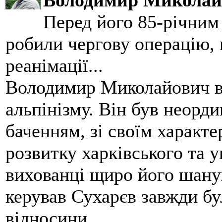
Володимир Миколай
Перед його 85-річним
робили чергову операцію, п
реанімації...
Володимир Миколайович вс
альпінізму. Він був неорд
баченням, зі своїм характе
розвитку харківського та у
вихованці щиро його шанув
керував Сухарєв завжди бу
відносини.