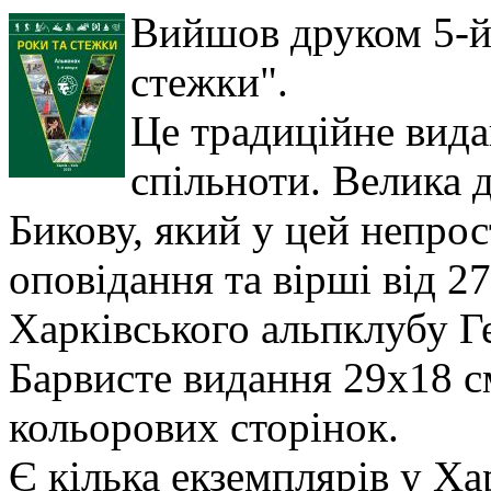
Вийшов друком 5-й
стежки".
Це традиційне вида
спільноти. Велика д
Бикову, який у цей непро
оповідання та вірші від 27
Харківського альпклубу Г
Барвисте видання 29х18 см
кольорових сторінок.
Є кілька екземплярів у Ха