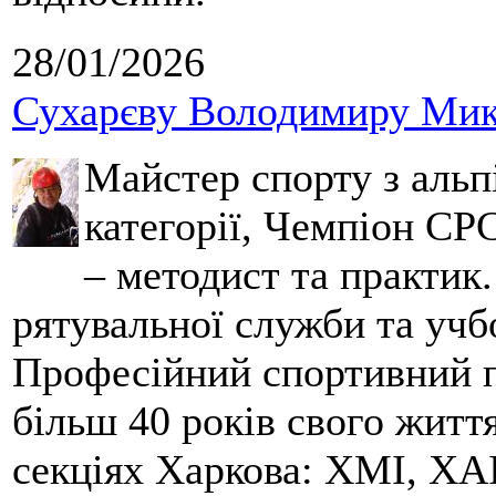
28/01/2026
Сухарєву Володимиру Мико
Майстер спорту з альпі
категорії, Чемпіон СРС
– методист та практик
рятувальної служби та учб
Професійний спортивний п
більш 40 років свого життя
секціях Харкова: ХМІ, ХАІ