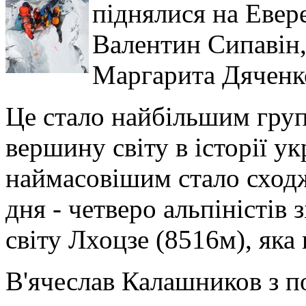
піднялися на Евере
Валентин Сипавін,
Маргарита Дяченк
Це стало найбільшим гру
вершину світу в історії у
наймасовішим стало сходж
дня - четверо альпіністів
світу Лхоцзе (8516м), яка
В'ячеслав Калашников з 