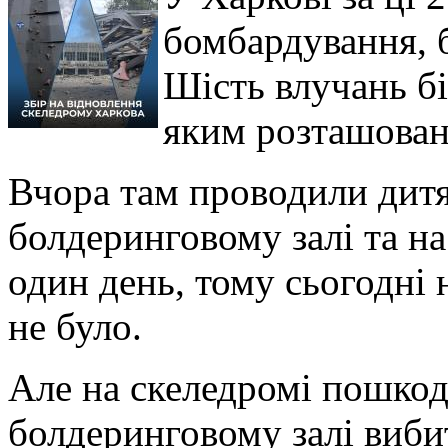
бомбардування, б
Шість влучань бі
яким розташован
Вчора там проводили дит
болдеринговому залі та на
один день, тому сьогодні 
не було.
Але на скеледромі пошкод
болдеринговому залі вибит