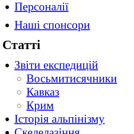
Персоналії
Наші спонсори
Статті
Звіти експедицій
Восьмитисячники
Кавказ
Крим
Історія альпінізму
Скелелазіння