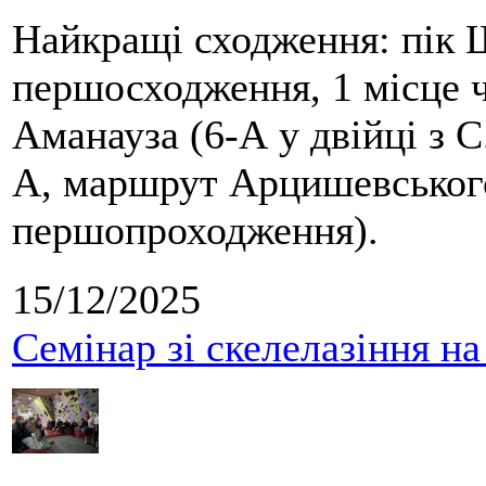
Найкращі сходження: пік Ш
першосходження, 1 місце 
Аманауза (6-А у двійці з 
А, маршрут Арцишевського,
першопроходження).
15/12/2025
Семінар зі скелелазіння н