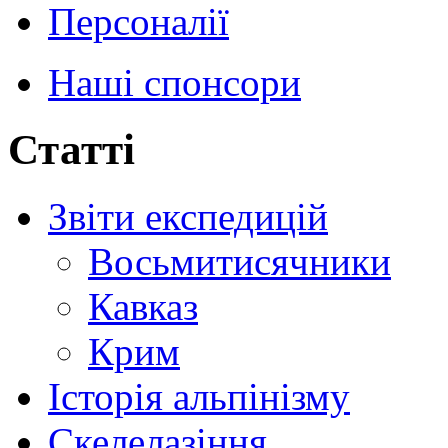
Персоналії
Наші спонсори
Статті
Звіти експедицій
Восьмитисячники
Кавказ
Крим
Історія альпінізму
Скелелазіння