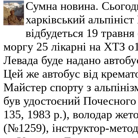
Сумна новина. Сьогод
харківський альпініст 
відбудеться 19 травня 
моргу 25 лікарні на ХТЗ о
Левада буде надано автобус
Цей же автобус від кремато
Майстер спорту з альпініз
був удостоєний Почесного
135, 1983 р.), володар жет
(№1259), інструктор-метод