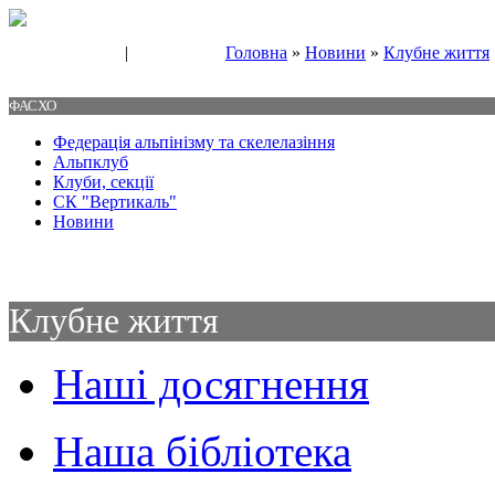
|
Головна
»
Новини
»
Клубне життя
Свяжитесь с нами
Контакты
ФАСХО
Федерація альпінізму та скелелазіння
Альпклуб
Клуби, секції
СК "Вертикаль"
Новини
Клубне життя
Наші досягнення
Наша бібліотека