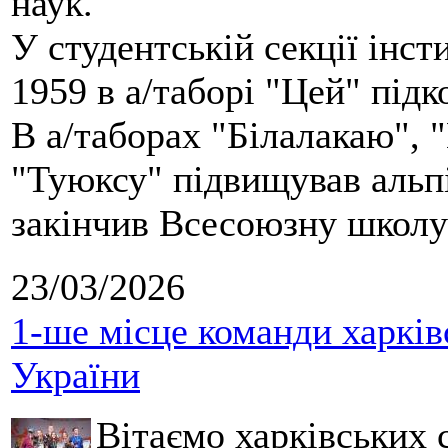
наук.
У студентській секції інст
1959 в а/таборі "Цей" під
В а/таборах "Білалакаю", "
"Туюксу" підвищував альпі
закінчив Всесоюзну школу 
23/03/2026
1-ше місце команди харків
України
Вітаємо харківських 