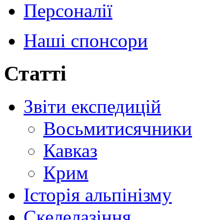
Персоналії
Наші спонсори
Статті
Звіти експедицій
Восьмитисячники
Кавказ
Крим
Історія альпінізму
Скелелазіння