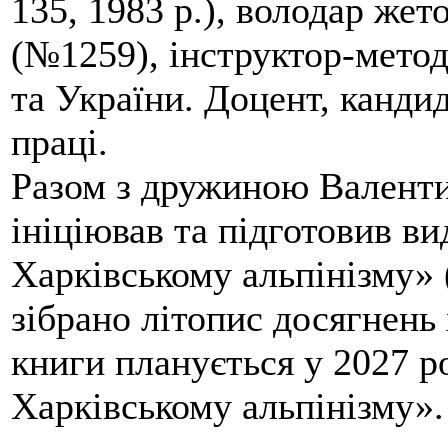
135, 1983 р.), володар жет
(№1259), інструктор-метод
та України. Доцент, кандид
праці.
Разом з дружиною Валенти
ініціював та підготовив ви
Харківському альпінізму» 
зібрано літопис досягнень 
книги планується у 2027 р
Харківському альпінізму».