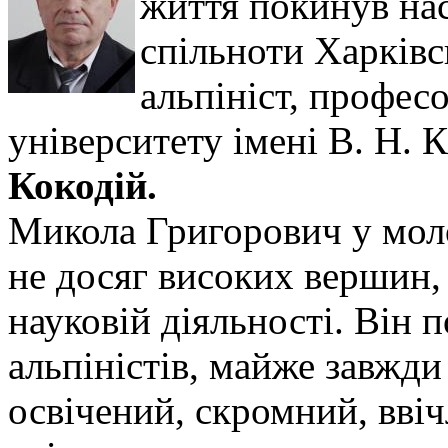
життя покинув на
спільноти Харківсь
альпініст, профес
університету імені В. Н. 
Кокодій.
Микола Григорович у моло
не досяг високих вершин, 
науковій діяльності. Він 
альпіністів, майже завжди
освічений, скромний, вві