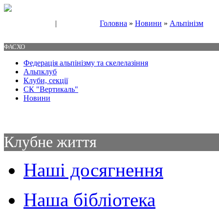
|
Головна
»
Новини
»
Альпінізм
Свяжитесь с нами
Контакты
ФАСХО
Федерація альпінізму та скелелазіння
Альпклуб
Клуби, секції
СК "Вертикаль"
Новини
Клубне життя
Наші досягнення
Наша бібліотека