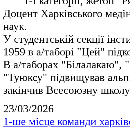
1-ї категорії, жетон "
Доцент Харківського меді
наук.
У студентській секції інст
1959 в а/таборі "Цей" під
В а/таборах "Білалакаю", "
"Туюксу" підвищував альпі
закінчив Всесоюзну школу 
23/03/2026
1-ше місце команди харків