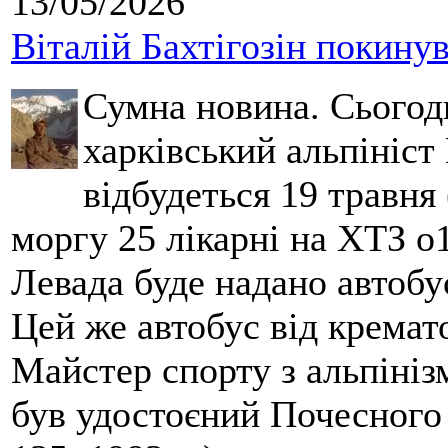
13/05/2026
Віталій Бахтігозін покинув 
Сумна новина. Сьогод
харківський альпініст 
відбудеться 19 травня 
моргу 25 лікарні на ХТЗ о
Левада буде надано автобус
Цей же автобус від кремато
Майстер спорту з альпініз
був удостоєний Почесного