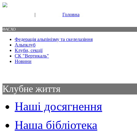
|
Головна
Свяжитесь с нами
Контакты
ФАСХО
Федерація альпінізму та скелелазіння
Альпклуб
Клуби, секції
СК "Вертикаль"
Новини
Клубне життя
Наші досягнення
Наша бібліотека