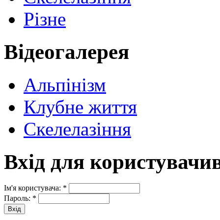
Різне
Відеогалерея
Альпінізм
Клубне життя
Скелелазіння
Вхід для користувачи
Ім'я користувача:
*
Пароль:
*