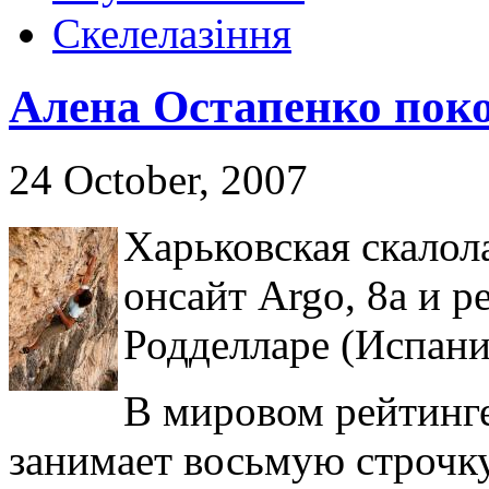
Скелелазіння
Алена Остапенко поко
24 October, 2007
Харьковская скалол
онсайт Argo, 8a и ре
Родделларе (Испани
В мировом рейтинг
занимает восьмую строчку