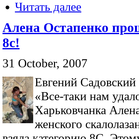
Читать далее
Алена Остапенко про
8с!
31 October, 2007
Евгений Садовский
«Все-таки нам удало
Харьковчанка Алена
женского скалолаза
взяла категорию 8С. Этом