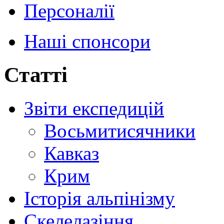
Персоналії
Наші спонсори
Статті
Звіти експедицій
Восьмитисячники
Кавказ
Крим
Історія альпінізму
Скелелазіння