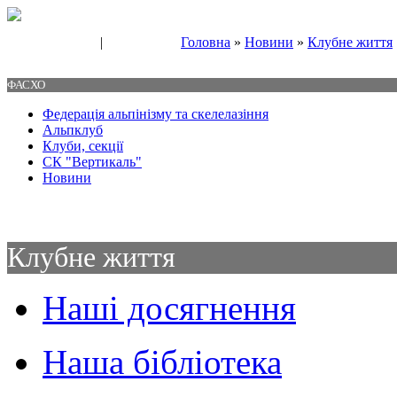
|
Головна
»
Новини
»
Клубне життя
Свяжитесь с нами
Контакты
ФАСХО
Федерація альпінізму та скелелазіння
Альпклуб
Клуби, секції
СК "Вертикаль"
Новини
Клубне життя
Наші досягнення
Наша бібліотека