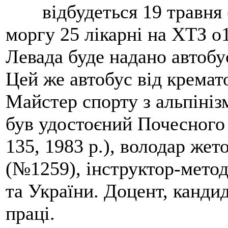
відбудеться 19 травня 
моргу 25 лікарні на ХТЗ о
Левада буде надано автобус
Цей же автобус від кремато
Майстер спорту з альпініз
був удостоєний Почесного
135, 1983 р.), володар жет
(№1259), інструктор-метод
та України. Доцент, кандид
праці.