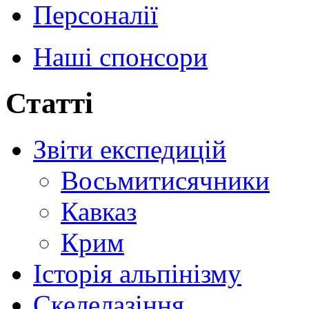
Персоналії
Наші спонсори
Статті
Звіти експедицій
Восьмитисячники
Кавказ
Крим
Історія альпінізму
Скелелазіння