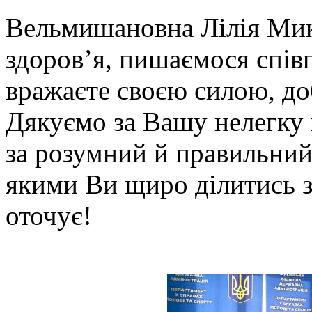
Вельмишановна Лілія Мик
здоров’я, пишаємося спів
вражаєте своєю силою, до
Дякуємо за Вашу нелегку 
за розумний й правильний
якими Ви щиро ділитись з
оточує!