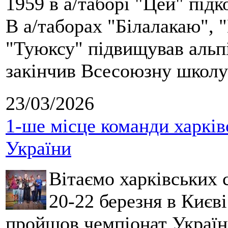
1959 в а/таборі "Цей" під
В а/таборах "Білалакаю", "
"Туюксу" підвищував альпі
закінчив Всесоюзну школу 
23/03/2026
1-ше місце команди харків
України
Вітаємо харківських 
20-22 березня в Києві
пройшов чемпіонат України