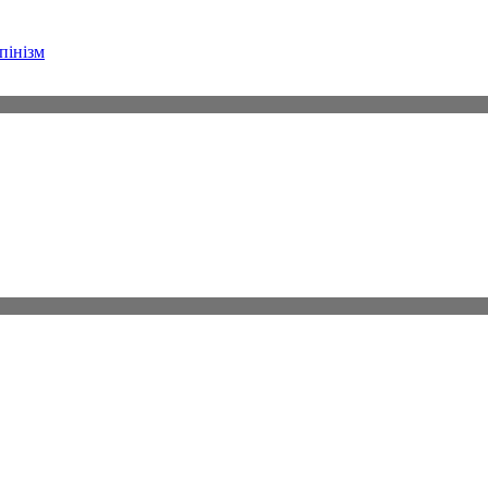
пінізм