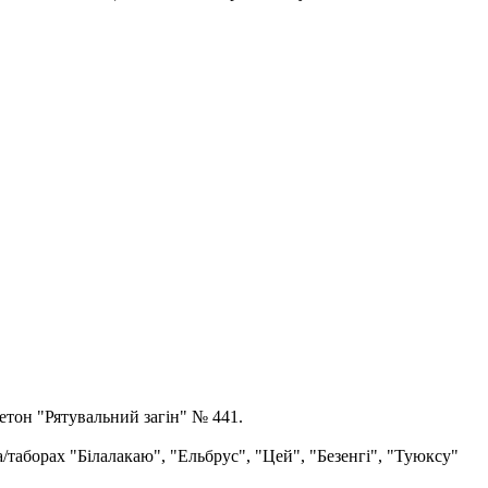
етон "Рятувальний загін" № 441.
а/таборах "Білалакаю", "Ельбрус", "Цей", "Безенгі", "Туюксу"