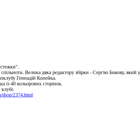
 стежки".
спільноти. Велика дяка редактору збірки - Сергію Бикову, який у
льпклубу Геннадій Копейка.
ка із 40 кольорових сторінок.
 клубі.
ua/shop/2374.html