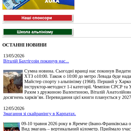
ОСТАННІ НОВИНИ
13/05/2026
Віталій Бахтігозін покинув нас...
Сумна новина. Сьогодні вранці нас покинув Видатний 
ХТЗ о10:00. Також о 10:00 до метро Левада буде нада
Майстер спорту з альпінізму (1968). Перший у Харко
інструктор-методист 1-ї категорії. Чемпіон СРСР та 
Разом з дружиною Валентиною, Віталій Анатолійович 
досягнень харків’ян. Перевидання цієї книги планується у 2027
12/05/2026
Змагання зі скайранінгу в Карпатах.
09-10 травня 2026 року в Яремче (Івано-Франківська о
Вид змагань – вертикальний кілометр. Приймало участь