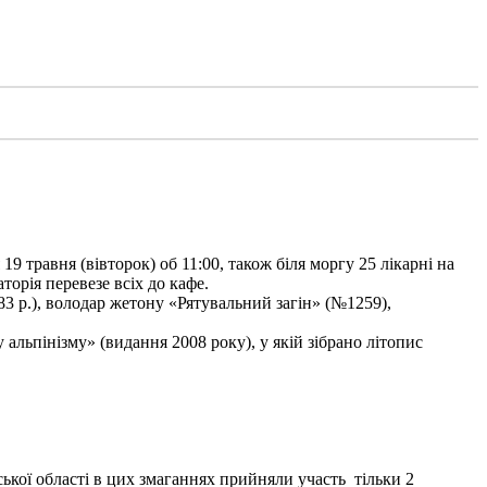
9 травня (вівторок) об 11:00, також біля моргу 25 лікарні на
торія перевезе всіх до кафе.
3 р.), володар жетону «Рятувальний загін» (№1259),
льпінізму» (видання 2008 року), у якій зібрано літопис
ької області в цих змаганнях прийняли участь тільки 2