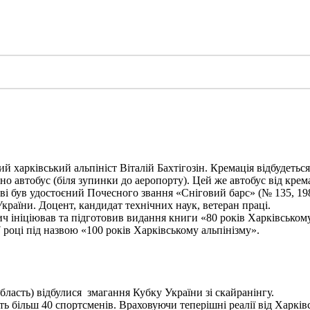
харківський альпініст Віталій Бахтігозін. Кремація відбудеться 1
но автобус (біля зупинки до аеропорту). Цей же автобус від крема
ві був удостоєний Почесного звання «Сніговий барс» (№ 135, 198
України. Доцент, кандидат технічних наук, ветеран праці.
ініціював та підготовив видання книги «80 років Харківському а
 році під назвою «100 років Харківському альпінізму».
бласть) відбулися змагання Кубку України зі скайранінгу.
 більш 40 спортсменів. Враховуючи теперішні реалії від Харківс