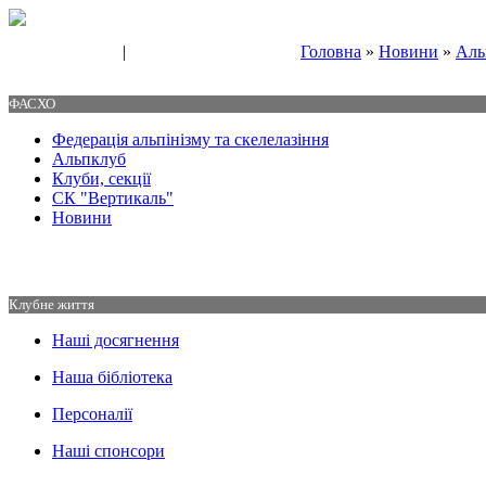
|
Головна
»
Новини
»
Аль
Свяжитесь с нами
Контакты
ФАСХО
Федерація альпінізму та скелелазіння
Альпклуб
Клуби, секції
СК "Вертикаль"
Новини
Клубне життя
Наші досягнення
Наша бібліотека
Персоналії
Наші спонсори