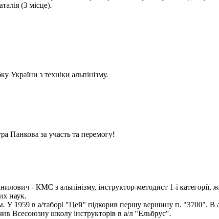
алія (3 місце).
у України з техніки альпінізму.
ра Панкова за участь та перемогу!
илович - КМС з альпінізму, інструктор-методист 1-ї категорії, ж
их наук.
ом. У 1959 в а/таборі "Цей" підкорив першу вершину п. "3700". В 
чив Всесоюзну школу інструкторів в а/л "Ельбрус".