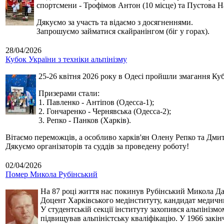
спортсмени - Трофімов Антон (10 місце) та Пустова Нат
Дякуємо за участь та відаємо з досягненнями.
Запрошуємо займатися скайранінгом (біг у горах).
28/04/2026
Кубок України з техніки альпінізму
25-26 квітня 2026 року в Одесі пройшли змагання Кубк
Призерами стали:
1. Павленко - Антіпов (Одесса-1);
2. Гончаренко - Чернявська (Одесса-2);
3. Репко - Панков (Харків).
Вітаємо переможців, а особливо харків'ян Олену Репко та Дмит
Дякуємо організаторів та суддів за проведену роботу!
02/04/2026
Помер Микола Рубінський
На 87 році життя нас покинув Рубінський Микола Дан
Доцент Харківського медінституту, кандидат медичн
У студентській секції інституту захопився альпінізм
підвищував альпіністську кваліфікацію. У 1966 закін