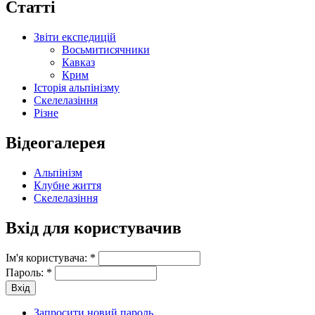
Статті
Звіти експедицій
Восьмитисячники
Кавказ
Крим
Історія альпінізму
Скелелазіння
Різне
Відеогалерея
Альпінізм
Клубне життя
Скелелазіння
Вхід для користувачив
Ім'я користувача:
*
Пароль:
*
Запросити новий пароль