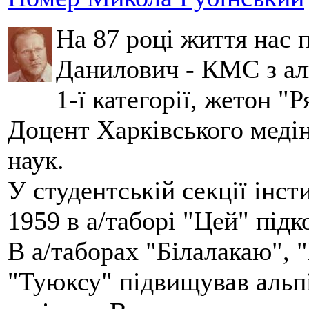
На 87 році життя нас
Данилович - КМС з аль
1-ї категорії, жетон "
Доцент Харківського меді
наук.
У студентській секції інст
1959 в а/таборі "Цей" під
В а/таборах "Білалакаю", "
"Туюксу" підвищував альпі