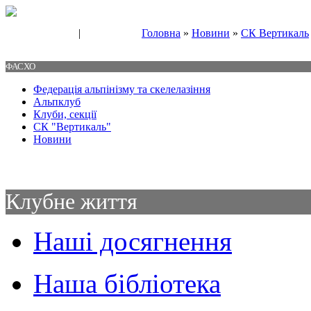
|
Головна
»
Новини
»
СК Вертикаль
Свяжитесь с нами
Контакты
ФАСХО
Федерація альпінізму та скелелазіння
Альпклуб
Клуби, секції
СК "Вертикаль"
Новини
Клубне життя
Наші досягнення
Наша бібліотека