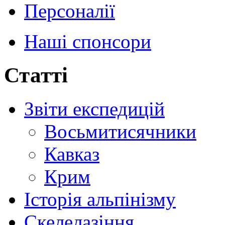
Персоналії
Наші спонсори
Статті
Звіти експедицій
Восьмитисячники
Кавказ
Крим
Історія альпінізму
Скелелазіння