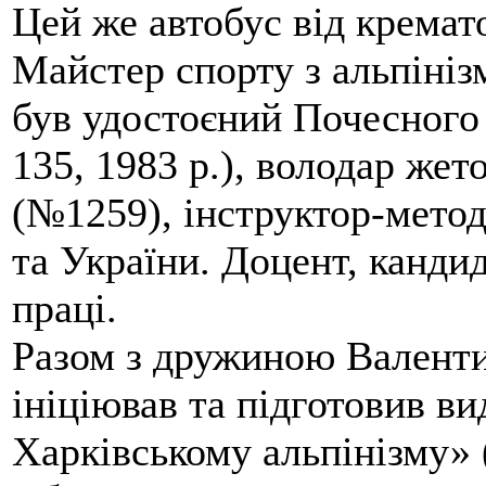
Цей же автобус від кремато
Майстер спорту з альпініз
був удостоєний Почесного
135, 1983 р.), володар жет
(№1259), інструктор-метод
та України. Доцент, кандид
праці.
Разом з дружиною Валенти
ініціював та підготовив ви
Харківському альпінізму» 