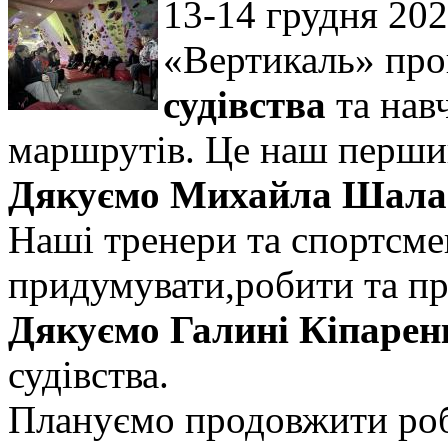
13-14 грудня 202
«Вертикаль» пр
судівства
та нав
маршрутів. Це наш перший
Дякуємо Михайла Шалаг
Наші тренери та спортсме
придумувати,робити та п
Дякуємо Галині Кіпарен
судівства.
Плануємо продовжити роб