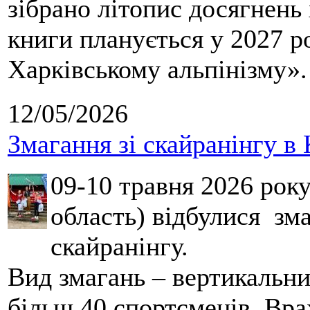
зібрано літопис досягнень 
книги планується у 2027 р
Харківському альпінізму».
12/05/2026
Змагання зі скайранінгу в 
09-10 травня 2026 рок
область) відбулися зма
скайранінгу.
Вид змагань – вертикальн
більш 40 спортсменів. Вра