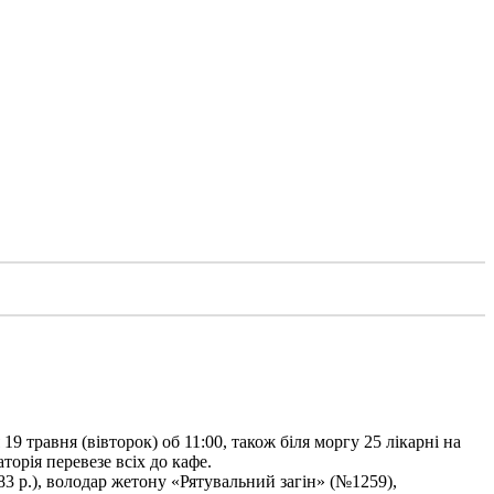
9 травня (вівторок) об 11:00, також біля моргу 25 лікарні на
торія перевезе всіх до кафе.
3 р.), володар жетону «Рятувальний загін» (№1259),