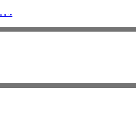
пінізм