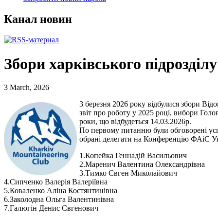
Канал новин
Збори харківського підрозділ
3 March, 2026
3 березня 2026 року відбулися збори Відо
звіт про роботу у 2025 році, вибори Гол
роки, що відбудеться 14.03.2026р.
По первому питанню були обговорені усп
обрані делегати на Конференцію ФАіС У
1.Копейка Геннадій Васильович
2.Маренич Валентина Олександрівна
3.Тимко Євген Миколайович
4.Сипченко Валерія Валеріївна
5.Коваленко Аліна Костянтинівна
6.Заколодна Ольга Валентинівна
7.Галюгін Денис Євгенович