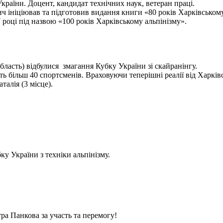
України. Доцент, кандидат технічних наук, ветеран праці.
ініціював та підготовив видання книги «80 років Харківському а
 році під назвою «100 років Харківському альпінізму».
бласть) відбулися змагання Кубку України зі скайранінгу.
 більш 40 спортсменів. Враховуючи теперішні реалії від Харківс
алія (3 місце).
у України з техніки альпінізму.
ра Панкова за участь та перемогу!