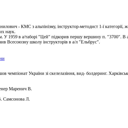
илович - КМС з альпінізму, інструктор-методист 1-ї категорії, ж
их наук.
ом. У 1959 в а/таборі "Цей" підкорив першу вершину п. "3700". В 
чив Всесоюзну школу інструкторів в а/л "Ельбрус".
їни
шов чемпіонат України зі скелелазіння, вид- болдеринг. Харківсь
нер Маренич В.
. Самсонова Л.