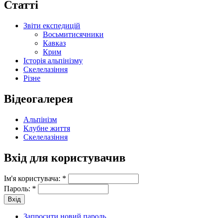
Статті
Звіти експедицій
Восьмитисячники
Кавказ
Крим
Історія альпінізму
Скелелазіння
Різне
Відеогалерея
Альпінізм
Клубне життя
Скелелазіння
Вхід для користувачив
Ім'я користувача:
*
Пароль:
*
Запросити новий пароль