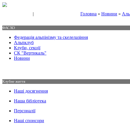
|
Головна
»
Новини
»
Аль
Свяжитесь с нами
Контакты
ФАСХО
Федерація альпінізму та скелелазіння
Альпклуб
Клуби, секції
СК "Вертикаль"
Новини
Клубне життя
Наші досягнення
Наша бібліотека
Персоналії
Наші спонсори