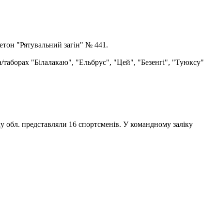
етон "Рятувальний загін" № 441.
а/таборах "Білалакаю", "Ельбрус", "Цей", "Безенгі", "Туюксу"
ку обл. представляли 16 спортсменів. У командному заліку