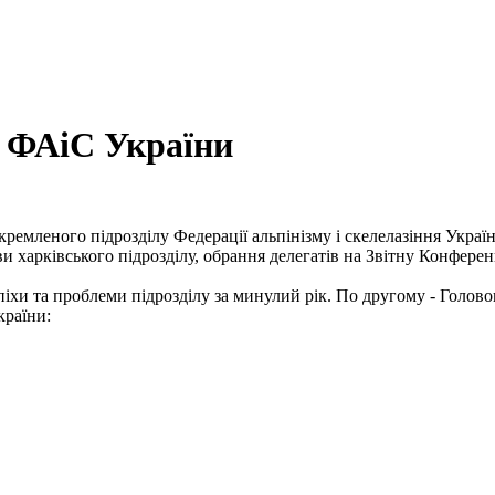
у ФАіС України
кремленого підрозділу Федерації альпінізму і скелелазіння Украї
ови харківського підрозділу, обрання делегатів на Звітну Конфер
іхи та проблеми підрозділу за минулий рік. По другому - Голов
країни: