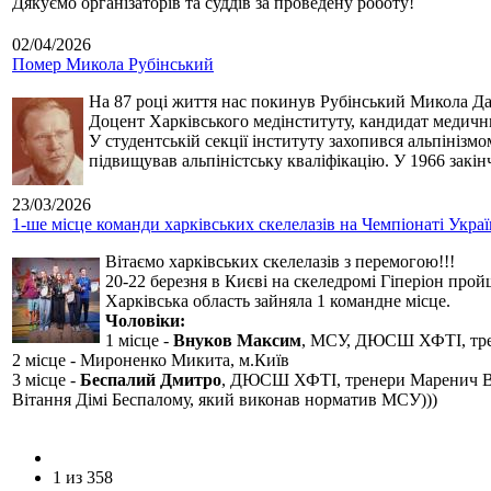
Дякуємо організаторів та суддів за проведену роботу!
02/04/2026
Помер Микола Рубінський
На 87 році життя нас покинув Рубінський Микола Дан
Доцент Харківського медінституту, кандидат медичн
У студентській секції інституту захопився альпінізм
підвищував альпіністську кваліфікацію. У 1966 закін
23/03/2026
1-ше місце команди харківських скелелазів на Чемпіонаті Укра
Вітаємо харківських скелелазів з перемогою!!!
20-22 березня в Києві на скеледромі Гіперіон прой
Харківська область зайняла 1 командне місце.
Чоловіки:
1 місце -
Внуков Максим
, МСУ, ДЮСШ ХФТІ, тре
2 місце - Мироненко Микита, м.Київ
3 місце -
Беспалий Дмитро
, ДЮСШ ХФТІ, тренери Маренич В
Вітання Дімі Беспалому, який виконав норматив МСУ)))
1 из 358