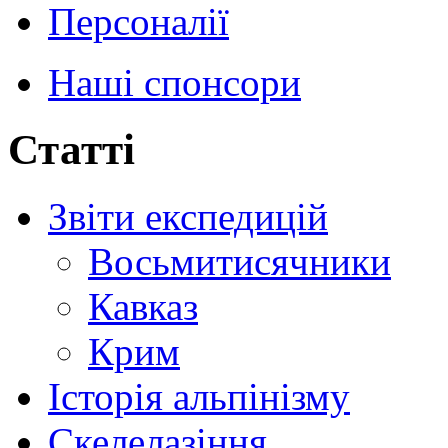
Персоналії
Наші спонсори
Статті
Звіти експедицій
Восьмитисячники
Кавказ
Крим
Історія альпінізму
Скелелазіння