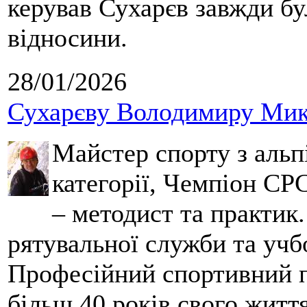
керував Сухарєв завжди бу
відносини.
28/01/2026
Сухарєву Володимиру Мико
Майстер спорту з альпі
категорії, Чемпіон СРС
– методист та практик
рятувальної служби та учб
Професійний спортивний п
більш 40 років свого життя