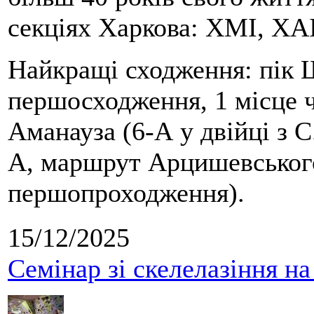
секціях Харкова: ХМІ, ХАІ
Найкращі сходження: пік Ш
першосходження, 1 місце 
Аманауза (6-А у двійці з 
А, маршрут Арцишевського,
першопроходження).
15/12/2025
Семінар зі скелелазіння н