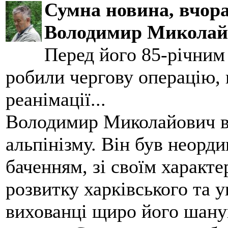
Сумна новина,
вчора
Володимир Миколай
Перед його 85-річним
робили чергову операцію, п
реанімації...
Володимир Миколайович вс
альпінізму. Він був неорд
баченням, зі своїм характе
розвитку харківського та у
вихованці щиро його шанув