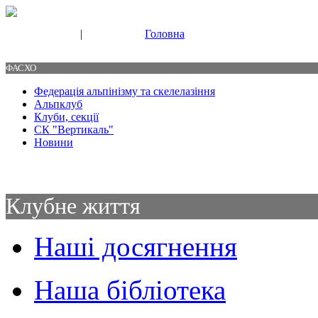
|
Головна
Свяжитесь с нами
Контакты
ФАСХО
Федерація альпінізму та скелелазіння
Альпклуб
Клуби, секції
СК "Вертикаль"
Новини
Клубне життя
Наші досягнення
Наша бібліотека