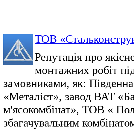
ТОВ «Стальконструк
Репутація про якісн
монтажних робіт пі
замовниками, як: Південна
«Металіст», завод ВАТ «Б
м'ясокомбінат», ТОВ « По
збагачувальним комбінато