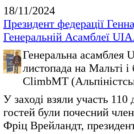
18/11/2024
Президент федерації Генна
Генеральній Асамблеї UIA
Генеральна асамблея 
листопада на Мальті і
ClimbMT (Альпіністсь
У заході взяли участь 110 д
гостей були почесний чле
Фріц Врейландт, президен