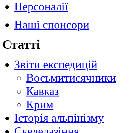
Персоналії
Наші спонсори
Статті
Звіти експедицій
Восьмитисячники
Кавказ
Крим
Історія альпінізму
Скелелазіння