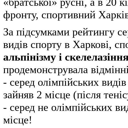
«братської» русні, а в 20 
фронту, спортивний Харкі
За підсумками рейтингу се
видів спорту в Харкові, с
альпінізму і скелелазінн
продемонструвала відмінні
- серед олімпійських видів
зайняв 2 місце (після теніс
- серед не олімпійських ви
місце!