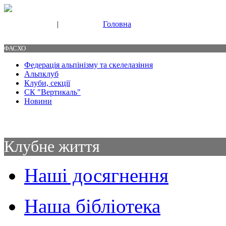
|
Головна
Свяжитесь с нами
Контакты
ФАСХО
Федерація альпінізму та скелелазіння
Альпклуб
Клуби, секції
СК "Вертикаль"
Новини
Клубне життя
Наші досягнення
Наша бібліотека