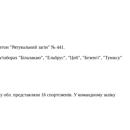
етон "Рятувальний загін" № 441.
а/таборах "Білалакаю", "Ельбрус", "Цей", "Безенгі", "Туюксу"
ку обл. представляли 16 спортсменів. У командному заліку