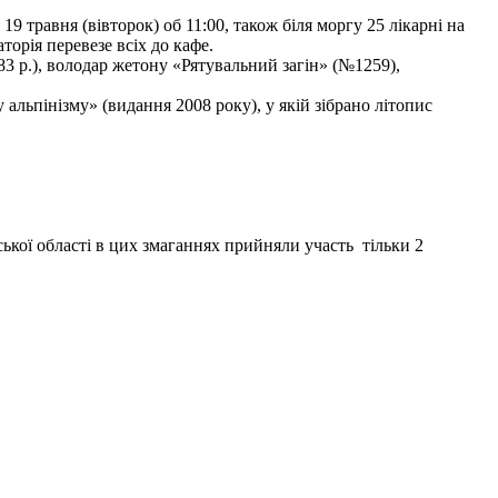
9 травня (вівторок) об 11:00, також біля моргу 25 лікарні на
торія перевезе всіх до кафе.
3 р.), володар жетону «Рятувальний загін» (№1259),
льпінізму» (видання 2008 року), у якій зібрано літопис
ької області в цих змаганнях прийняли участь тільки 2