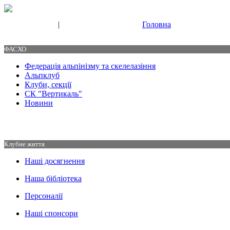
|
Головна
Свяжитесь с нами
Контакты
ФАСХО
Федерація альпінізму та скелелазіння
Альпклуб
Клуби, секції
СК "Вертикаль"
Новини
Клубне життя
Наші досягнення
Наша бібліотека
Персоналії
Наші спонсори