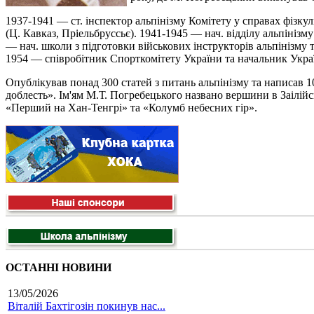
1937-1941 — ст. інспектор альпінізму Комітету у справах фізкул
(Ц. Кавказ, Пріельбруссьє). 1941-1945 — нач. відділу альпінізм
— нач. школи з підготовки військових інструкторів альпінізму т
1954 — співробітник Спорткомітету України та начальник Украї
Опублікував понад 300 статей з питань альпінізму та написав 1
доблесть». Ім'ям М.Т. Погребецького названо вершини в Заілійс
«Перший на Хан-Тенгрі» та «Колумб небесних гір».
ОСТАННІ НОВИНИ
13/05/2026
Віталій Бахтігозін покинув нас...