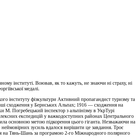
му інституті. Воював, як то кажуть, не знаючи ні страху, ні
оргіївської медалі.
ького інституту фізкультури Активний пропагандист туризму та
перші сходження у Бернських Альпах; 1916 — сходження на
и М. Погребецький інспектор з альпінізму в УкрТурі
мплексних експедицій у важкодоступних районах Центрального
вила основною метою підкорення цього гіганта. Незважаючи на
ою неймовірних зусиль вдалося вирішити це завдання. Троє
ія на Тянь-Шань за програмою 2-го Міжнародного полярного