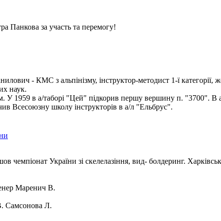
ра Панкова за участь та перемогу!
илович - КМС з альпінізму, інструктор-методист 1-ї категорії, ж
их наук.
ом. У 1959 в а/таборі "Цей" підкорив першу вершину п. "3700". В 
чив Всесоюзну школу інструкторів в а/л "Ельбрус".
їни
шов чемпіонат України зі скелелазіння, вид- болдеринг. Харківсь
нер Маренич В.
. Самсонова Л.