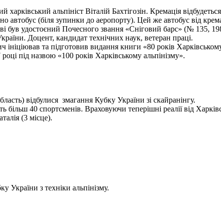
харківський альпініст Віталій Бахтігозін. Кремація відбудеться 1
но автобус (біля зупинки до аеропорту). Цей же автобус від крема
ві був удостоєний Почесного звання «Сніговий барс» (№ 135, 198
України. Доцент, кандидат технічних наук, ветеран праці.
ініціював та підготовив видання книги «80 років Харківському а
 році під назвою «100 років Харківському альпінізму».
бласть) відбулися змагання Кубку України зі скайранінгу.
 більш 40 спортсменів. Враховуючи теперішні реалії від Харківс
алія (3 місце).
у України з техніки альпінізму.