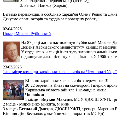
2. Гончаренко - Чернявська (Одесса-2);
3. Репко - Панков (Харків).
Вітаємо переможців, а особливо харків'ян Олену Репко та Дмит
Дякуємо організаторів та суддів за проведену роботу!
02/04/2026
Помер Микола Рубінський
На 87 році життя нас покинув Рубінський Микола Дан
Доцент Харківського медінституту, кандидат медичн
У студентській секції інституту захопився альпінізм
підвищував альпіністську кваліфікацію. У 1966 закін
23/03/2026
1-ше місце команди харківських скелелазів на Чемпіонаті Укра
Вітаємо харківських скелелазів з перемогою!!!
20-22 березня в Києві на скеледромі Гіперіон прой
Харківська область зайняла 1 командне місце.
Чоловіки:
1 місце -
Внуков Максим
, МСУ, ДЮСШ ХФТІ, тре
2 місце - Мироненко Микита, м.Київ
3 місце -
Беспалий Дмитро
, ДЮСШ ХФТІ, тренери Маренич В
Вітання Дімі Беспалому, який виконав норматив МСУ)))