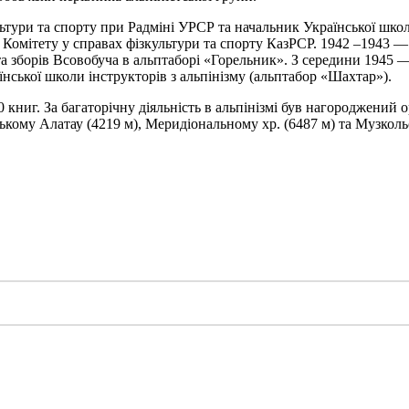
ьтури та спорту при Радміні УРСР та начальник Української школи 
у Комітету у справах фізкультури та спорту КазРСР. 1942 –1943 — 
а зборів Всовобуча в альптаборі «Горельник». З середини 1945 — 
нської школи інструкторів з альпінізму (альптабор «Шахтар»).
0 книг. За багаторічну діяльність в альпінізмі був нагороджени
ькому Алатау (4219 м), Меридіональному хр. (6487 м) та Музколь