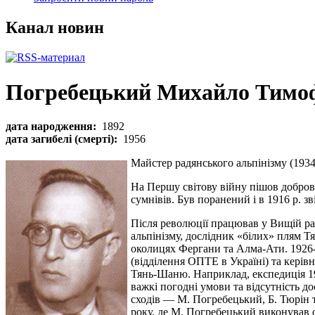
Канал новин
Погребецький Михайло Тимо
дата народження:
1892
дата загибелі (смерті):
1956
Майстер радянського альпінізму (1934)
На Першу світову війну пішов доброво
сумнівів. Був поранений і в 1916 р. з
Після революції працював у Вищій рад
альпінізму, дослідник «білих» плям Т
околицях Фергани та Алма-Ати. 1926-
(відділення ОПТЕ в Україні) та кері
Тянь-Шаню. Наприклад, експедиція 19
важкі погодні умови та відсутність д
сходів — М. Погребецький, Б. Тюрін 
року, де М. Погребецький виконував о