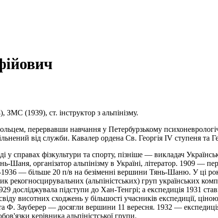
фійович
, ЗМС (1939), ст. інструктор з альпінізму.
льцем, перервавши навчання у Петербурзькому психоневрологічно
вільнений від служби. Кавалер ордена Св. Георгія IV ступеня та Ге
і у справах фізкультури та спорту, пізніше — викладач Українс
янь-Шаня, організатор альпінізму в Україні, літератор. 1909 — 
1936 — більше 20 п/в на безіменні вершини Тянь-Шаню. У ці рок
вник рекогносцирувальних (альпіністських) груп українських ко
29 досліджувала підступи до Хан-Тенгрі; а експедиція 1931 ста
освіду висотних сходжень у більшості учасників експедиції, цін
та Ф. Зауберер — досягли вершини 11 вересня. 1932 — експедиц
бов'язки керівника альпіністської групи.