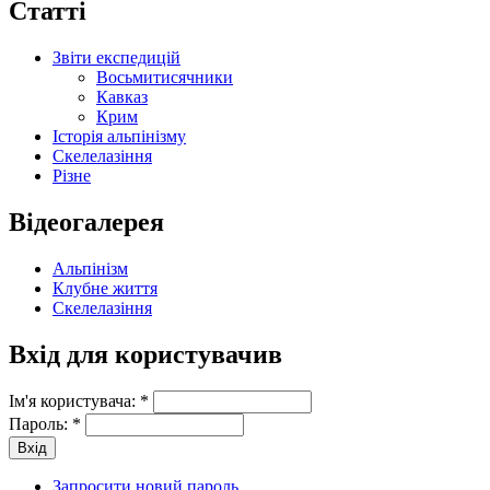
Статті
Звіти експедицій
Восьмитисячники
Кавказ
Крим
Історія альпінізму
Скелелазіння
Різне
Відеогалерея
Альпінізм
Клубне життя
Скелелазіння
Вхід для користувачив
Ім'я користувача:
*
Пароль:
*
Запросити новий пароль