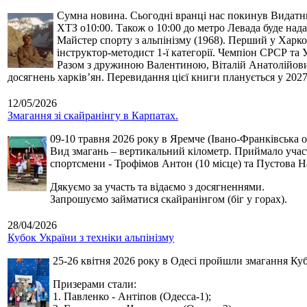
Сумна новина. Сьогодні вранці нас покинув Видатний 
ХТЗ о10:00. Також о 10:00 до метро Левада буде нада
Майстер спорту з альпінізму (1968). Перший у Харко
інструктор-методист 1-ї категорії. Чемпіон СРСР та 
Разом з дружиною Валентиною, Віталій Анатолійович 
досягнень харків’ян. Перевидання цієї книги планується у 2027
12/05/2026
Змагання зі скайранінгу в Карпатах.
09-10 травня 2026 року в Яремче (Івано-Франківська о
Вид змагань – вертикальний кілометр. Приймало участь
спортсмени - Трофімов Антон (10 місце) та Пустова Нат
Дякуємо за участь та відаємо з досягненнями.
Запрошуємо займатися скайранінгом (біг у горах).
28/04/2026
Кубок України з техніки альпінізму
25-26 квітня 2026 року в Одесі пройшли змагання Кубк
Призерами стали:
1. Павленко - Антіпов (Одесса-1);