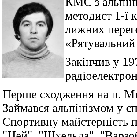
КМС з альпіні
методист 1-ї к
лижних перего
«Рятувальний 
Закінчив у 19
радіоелектрон
Перше сходження на п. Ми
Займався альпінізмом у с
Спортивну майстерність п
"Цей", "Шхельда", "Варзоб