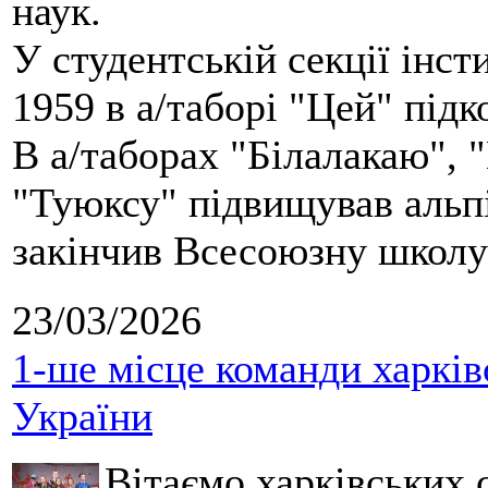
наук.
У студентській секції інст
1959 в а/таборі "Цей" під
В а/таборах "Білалакаю", "
"Туюксу" підвищував альпі
закінчив Всесоюзну школу 
23/03/2026
1-ше місце команди харків
України
Вітаємо харківських 