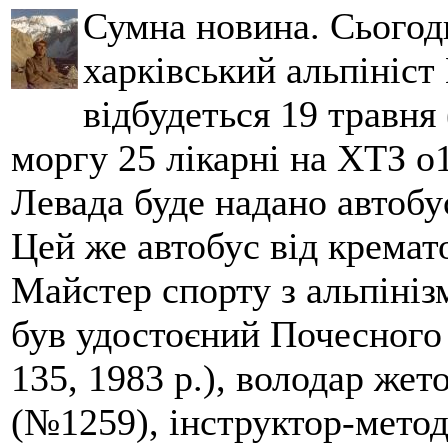
Сумна новина. Сьогод
харківський альпініст 
відбудеться 19 травня 
моргу 25 лікарні на ХТЗ о
Левада буде надано автобус
Цей же автобус від кремато
Майстер спорту з альпініз
був удостоєний Почесного
135, 1983 р.), володар жет
(№1259), інструктор-метод