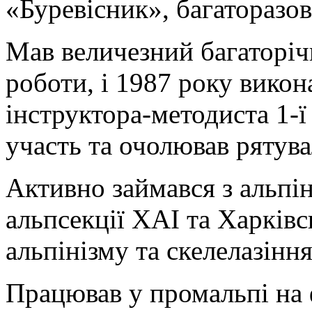
«Буревісник», багаторазо
Мав величезний багаторіч
роботи, і 1987 року вико
інструктора-методиста 1-ї 
участь та очолював рятува
Активно займався з альпі
альпсекції ХАІ та Харківс
альпінізму та скелелазіння
Працював у промальпі на 