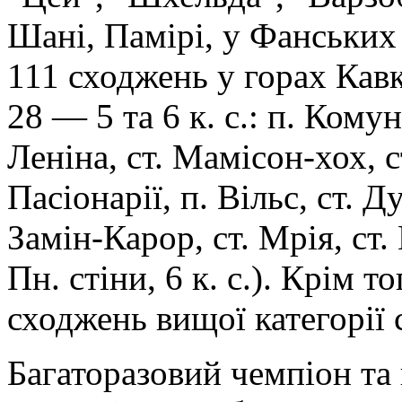
Шані, Памірі, у Фанських 
111 сходжень у горах Кав
28 — 5 та 6 к. с.: п. Комун
Леніна, ст. Мамісон-хох, ст
Пасіонарії, п. Вільс, ст. Д
Замін-Карор, ст. Мрія, ст.
Пн. стіни, 6 к. с.). Крім т
сходжень вищої категорії 
Багаторазовий чемпіон та