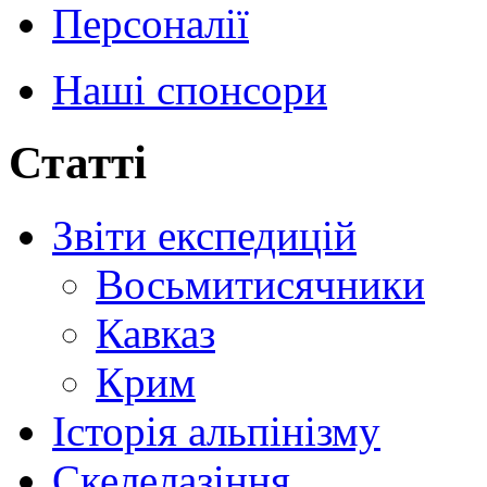
Персоналії
Наші спонсори
Статті
Звіти експедицій
Восьмитисячники
Кавказ
Крим
Історія альпінізму
Скелелазіння