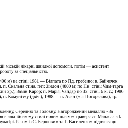
ій міській лікарні швидкої допомоги, потім — асистент
роботу за спеціальністю.
00 м) на стіні; 1981 — Вілпата по Пд. гребеню; в. Байчечек
, п. Скальна стіна, п/п; Зіндон (4800 м) по Пн. стіні; Чим-тарга
й хр.); Замін-Карор; п. Марія; Чапдар по Зх. стіні, 6 к. с.; 1986
; п. Комунізму (двічі); 1988 — п. Асан (м-т Погорєлова); тр.
Південну, Середню та Головну. Нагороджений медаллю «За
в в альпійському стилі новим шляхом траверс ст. Манасла з І.
улагірі. Разом із С. Бершовим та Г. Василенком піднявся до