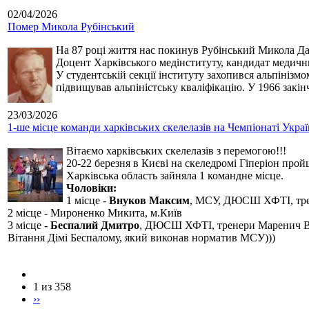
02/04/2026
Помер Микола Рубінський
На 87 році життя нас покинув Рубінський Микола Дан
Доцент Харківського медінституту, кандидат медичн
У студентській секції інституту захопився альпінізм
підвищував альпіністську кваліфікацію. У 1966 закін
23/03/2026
1-ше місце команди харківських скелелазів на Чемпіонаті Укра
Вітаємо харківських скелелазів з перемогою!!!
20-22 березня в Києві на скеледромі Гіперіон прой
Харківська область зайняла 1 командне місце.
Чоловіки:
1 місце -
Внуков Максим
, МСУ, ДЮСШ ХФТІ, тре
2 місце - Мироненко Микита, м.Київ
3 місце -
Беспалий Дмитро
, ДЮСШ ХФТІ, тренери Маренич В
Вітання Дімі Беспалому, який виконав норматив МСУ)))
1 из 358
››