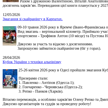
Разом з дружиною Валентиною, Віталій Анатолійович 
досягнень харків’ян. Перевидання цієї книги планується у 2027
12/05/2026
Змагання зі скайранінгу в Карпатах.
09-10 травня 2026 року в Яремче (Івано-Франківська о
Вид змагань – вертикальний кілометр. Приймало участь
спортсмени - Трофімов Антон (10 місце) та Пустова Нат
Дякуємо за участь та відаємо з досягненнями.
Запрошуємо займатися скайранінгом (біг у горах).
28/04/2026
Кубок України з техніки альпінізму
25-26 квітня 2026 року в Одесі пройшли змагання Кубк
Призерами стали:
1. Павленко - Антіпов (Одесса-1);
2. Гончаренко - Чернявська (Одесса-2);
3. Репко - Панков (Харків).
Вітаємо переможців, а особливо харків'ян Олену Репко та Дмит
Дякуємо організаторів та суддів за проведену роботу!