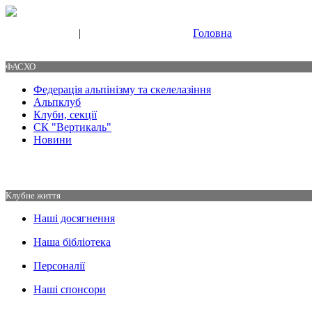
|
Головна
Свяжитесь с нами
Контакты
ФАСХО
Федерація альпінізму та скелелазіння
Альпклуб
Клуби, секції
СК "Вертикаль"
Новини
Клубне життя
Наші досягнення
Наша бібліотека
Персоналії
Наші спонсори