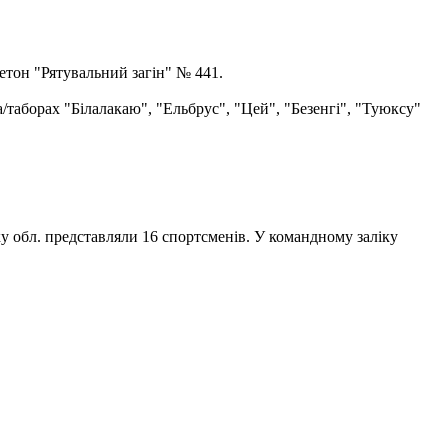
етон "Рятувальний загін" № 441.
а/таборах "Білалакаю", "Ельбрус", "Цей", "Безенгі", "Туюксу"
ку обл. представляли 16 спортсменів. У командному заліку