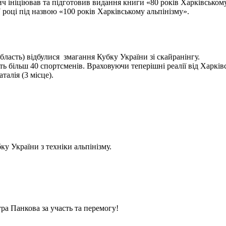
ініціював та підготовив видання книги «80 років Харківському а
 році під назвою «100 років Харківському альпінізму».
бласть) відбулися змагання Кубку України зі скайранінгу.
 більш 40 спортсменів. Враховуючи теперішні реалії від Харківс
алія (3 місце).
у України з техніки альпінізму.
ра Панкова за участь та перемогу!