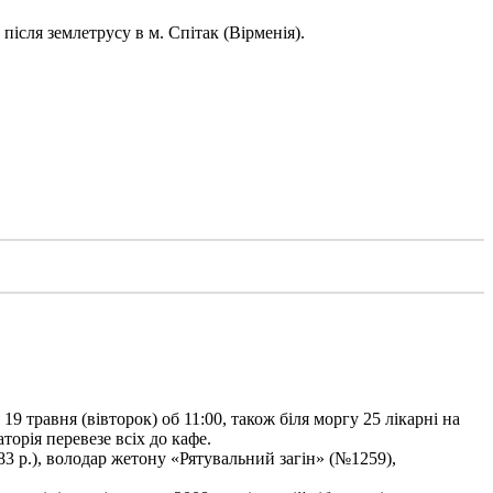
ісля землетрусу в м. Спітак (Вірменія).
9 травня (вівторок) об 11:00, також біля моргу 25 лікарні на
торія перевезе всіх до кафе.
3 р.), володар жетону «Рятувальний загін» (№1259),