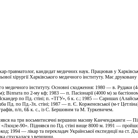
кар-травматолог, кандидат медичних наук. Працював у Харківськ
льової хірургії Харківського медичного інституту. Має друковану 
го медичного інституту. Основні сходження: 1980 — в. Рудаки (44
м); Вілпата по 2-му кф; 1983 — п. Пасіонарії (4000 м) за бастіоном
Іскандер по Пд. стіні; п. «ТГУ», 6 к. с.; 1985 — Саришах (Алайськи
ба Пд. по Пд.-Зх. стіні; 1987 — п. Є. Корженєвської (м-т Цетліна)
афів, п/п, 6Б к. с., із С. Бершовим та М. Туркевичем.
 піднявся на три восьмитисячні вершини масиву Канченджанги — 
 «Лхоцзе-90». Піднявся по Пд. стіні вище 8000 м. 1991 — пройшо
д; 1994 — лікар та перекладач Української експедиції на ст. Дха
яка спускалася з вершини.