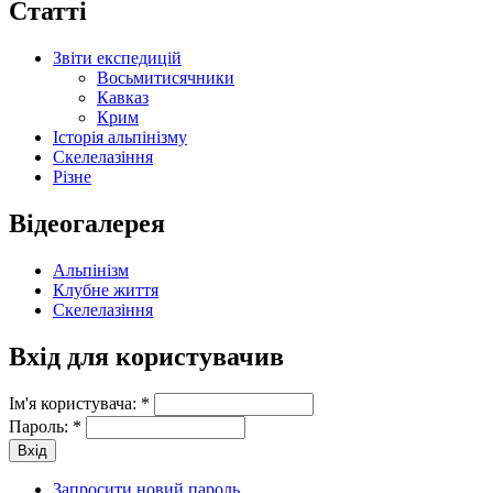
Статті
Звіти експедицій
Восьмитисячники
Кавказ
Крим
Історія альпінізму
Скелелазіння
Різне
Відеогалерея
Альпінізм
Клубне життя
Скелелазіння
Вхід для користувачив
Ім'я користувача:
*
Пароль:
*
Запросити новий пароль