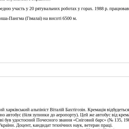
дню участь у 20 рятувальних роботах у горах. 1988 р. працював п
иша-Пангма (Гімалаї) на висоті 6500 м.
харківський альпініст Віталій Бахтігозін. Кремація відбудеться 1
но автобус (біля зупинки до аеропорту). Цей же автобус від крема
ві був удостоєний Почесного звання «Сніговий барс» (№ 135, 198
України. Доцент, кандидат технічних наук, ветеран праці.