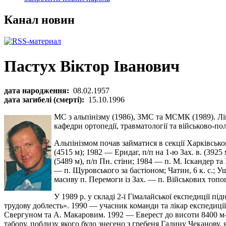
Канал новин
Пастух Віктор Іванович
дата народження:
08.02.1957
дата загибелі (смерті):
15.10.1996
МС з альпінізму (1986), ЗМС та МСМК (1989). Лі
кафедри ортопедії, травматології та військово-по
Альпінізмом почав займатися в секції Харківсько
(4515 м); 1982 — Еридаг, п/п на 1-ю Зах. в. (3925 
(5489 м), п/п Пн. стіни; 1984 — п. М. Іскандер та 
— п. Щуровського за бастіоном; Чатин, 6 к. с.; Уш
масиву п. Перемоги із Зах. — п. Військових топогр
У 1989 р. у складі 2-ї Гімалайської експедиції
трудову доблесть». 1990 — учасник команди та лікар експедиції
Свергуном та А. Макаровим. 1992 — Еверест до висоти 8400 м-ко
табору, поблизу якого було знесено з гребеня Галину Чеканову, 