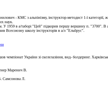
илович - КМС з альпінізму, інструктор-методист 1-ї категорії, ж
их наук.
ом. У 1959 в а/таборі "Цей" підкорив першу вершину п. "3700". В 
чив Всесоюзну школу інструкторів в а/л "Ельбрус".
їни
шов чемпіонат України зі скелелазіння, вид- болдеринг. Харківсь
нер Маренич В.
. Самсонова Л.