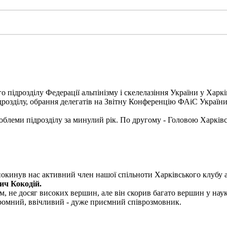
о підрозділу Федерації альпінізму і скелелазіння України у Харкі
ідрозділу, обрання делегатів на Звітну Конференцію ФАіС України
блеми підрозділу за минулий рік. По другому - Головою Харківс
покинув нас активний член нашої спільноти Харківського клубу а
ич Кокодій.
, не досяг високих вершин, але він скорив багато вершин у науко
скромний, ввічливий - дуже приємний співрозмовник.