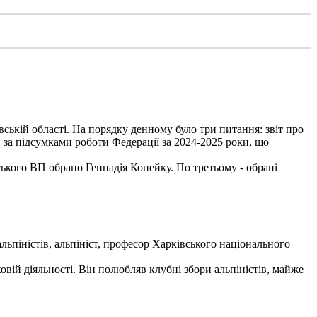
вській області. На порядку денному було три питання: звіт про
 за підсумками роботи Федерації за 2024-2025 роки, що
ького ВП обрано Геннадія Копейку. По третьому - обрані
льпіністів, альпініст, професор Харківського національного
вій діяльності. Він полюбляв клубні збори альпіністів, майже