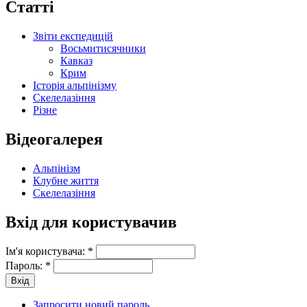
Статті
Звіти експедицій
Восьмитисячники
Кавказ
Крим
Історія альпінізму
Скелелазіння
Різне
Відеогалерея
Альпінізм
Клубне життя
Скелелазіння
Вхід для користувачив
Ім'я користувача:
*
Пароль:
*
Запросити новий пароль