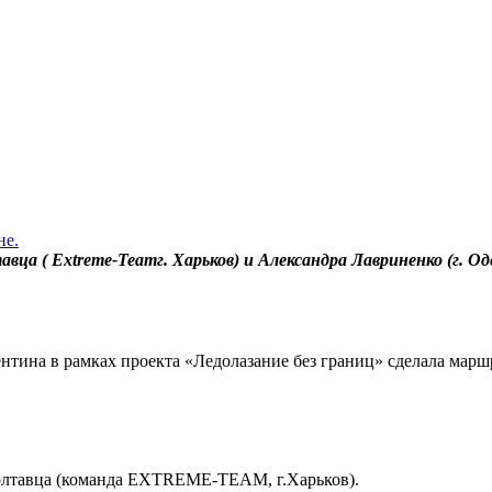
не.
а ( Extreme-Teamг. Харьков) и Александра Лавриненко (г. Оде
тина в рамках проекта «Ледолазание без границ» сделала марш
Полтавца (команда EXTREME-TEAM, г.Харьков).