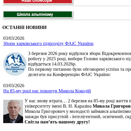
ОСТАННІ НОВИНИ
03/03/2026
Збори харківського підрозділу ФАіС України
3 березня 2026 року відбулися збори Відокремленог
роботу у 2025 році, вибори Голови харківського п
відбудеться 14.03.2026р.
По первому питанню були обговорені успіхи та про
делегати на Конференцію ФАіС України:
03/03/2026
На 85-му році нас покинув Микола Кокодій
У нас знову втрата… 2 березня на 85-му році життя 
університету імені В. Н. Каразіна
Микола Григоров
Микола Григорович у молодості займався альпінізмом
завжди був присутній - інтелігентний, освічений, 
Світла пам’ять нашому другу!