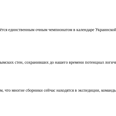
тся единственным очным чемпионатом в календаре Украинской 
рымских стен, сохранивших до нашего времени потенциал логич
тем, что многие сборники сейчас находятся в экспедиции, коман