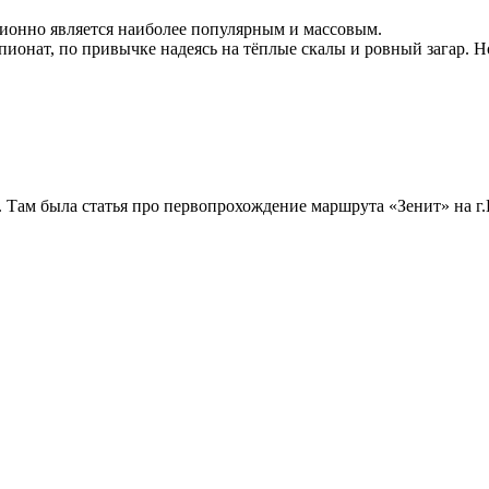
ионно является наиболее популярным и массовым.
онат, по привычке надеясь на тёплые скалы и ровный загар. Н
. Там была статья про первопрохождение маршрута «Зенит» на г.