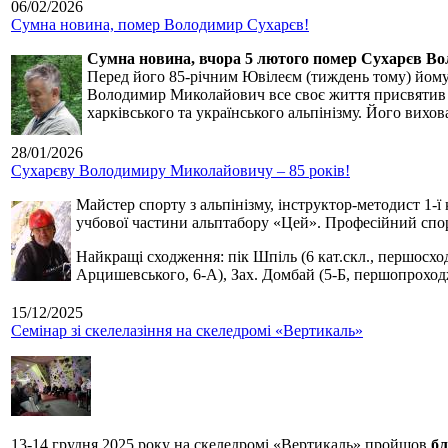
06/02/2026
Сумна новина, помер Володимир Сухарєв!
Сумна новина,
вчора 5 лютого помер Сухарєв В
Перед його 85-річним Ювілеєм (тиждень тому) йому р
Володимир Миколайович все своє життя присвятив сп
харківського та українського альпінізму. Його вихо
28/01/2026
Сухарєву Володимиру Миколайовичу – 85 років!
Майстер спорту з альпінізму, інструктор-методист 1-ї
учбової частини альптабору «Цей». Професійний спор
Найкращі сходження: пік Шпіль (6 кат.скл., першосхо
Арцишевського, 6-А), Зах. Домбай (5-Б, першопроход
15/12/2025
Семінар зі скелелазіння на скеледромі «Вертикаль»
13-14 грудня 2025 року на скеледромі «Вертикаль» пройшов
бл