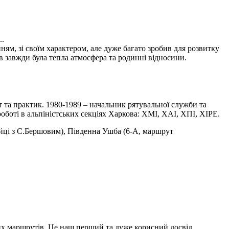
..
м, зі своїм характером, але дуже багато зробив для розвитку
в завжди була тепла атмосфера та родинні відносини.
ст та практик. 1980-1989 – начальник рятувальної служби та
боті в альпіністських секціях Харкова: ХМІ, ХАІ, ХПІ, ХІРЕ.
ійці з С.Бершовим), Південна Ушба (6-А, маршрут
х маршрутів. Це наш перший та дуже корисний досвід.