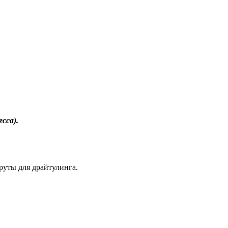
сса).
руты для драйтулинга.