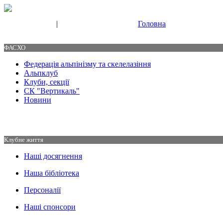
|
Головна
Свяжитесь с нами
Контакты
ФАСХО
Федерація альпінізму та скелелазіння
Альпклуб
Клуби, секції
СК "Вертикаль"
Новини
Клубне життя
Наші досягнення
Наша бібліотека
Персоналії
Наші спонсори