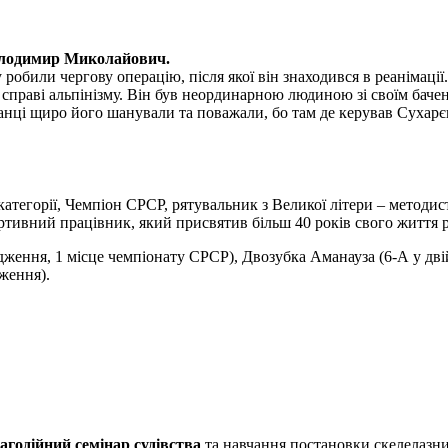
олодимир Миколайович.
обили чергову операцію, після якої він знаходився в реанімації.
раві альпінізму. Він був неординарною людиною зі своїм бачення
ванці щиро його шанували та поважали, бо там де керував Сухарє
 категорії, Чемпіон СРСР, рятувальник з Великої літери – методи
тивний працівник, який присвятив більш 40 років свого життя ро
дження, 1 місце чемпіонату СРСР), Двозубка Аманауза (6-А у дв
ження).
агодійний семінар судівства
та навчання постановки скелелазни