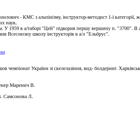
илович - КМС з альпінізму, інструктор-методист 1-ї категорії, ж
их наук.
ом. У 1959 в а/таборі "Цей" підкорив першу вершину п. "3700". В 
чив Всесоюзну школу інструкторів в а/л "Ельбрус".
їни
шов чемпіонат України зі скелелазіння, вид- болдеринг. Харківсь
нер Маренич В.
. Самсонова Л.