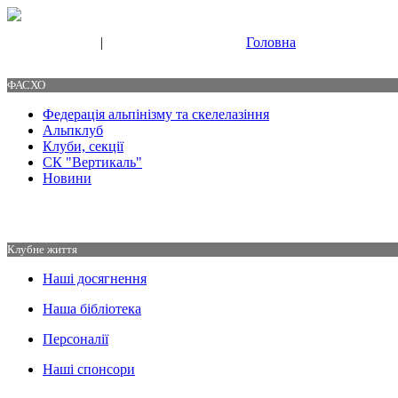
|
Головна
Свяжитесь с нами
Контакты
ФАСХО
Федерація альпінізму та скелелазіння
Альпклуб
Клуби, секції
СК "Вертикаль"
Новини
Клубне життя
Наші досягнення
Наша бібліотека
Персоналії
Наші спонсори