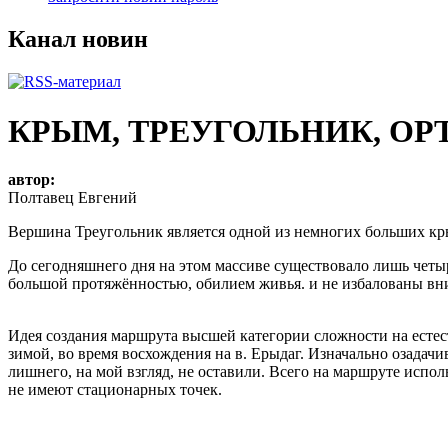
Канал новин
КРЫМ, ТРЕУГОЛЬНИК, ОР
автор:
Полтавец Евгений
Вершина Треугольник является одной из немногих больших кр
До сегодняшнего дня на этом массиве существовало лишь четы
большой протяжённостью, обилием живья. и не избалованы вн
Идея создания маршрута высшей категории сложности на есте
зимой, во время восхождения на в. Ерыдаг. Изначально озада
лишнего, на мой взгляд, не оставили. Всего на маршруте испол
не имеют стационарных точек.