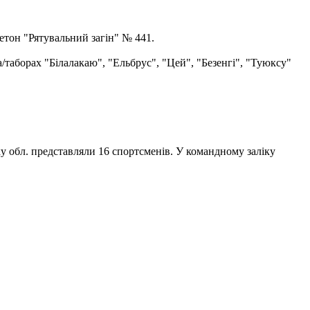
етон "Рятувальний загін" № 441.
а/таборах "Білалакаю", "Ельбрус", "Цей", "Безенгі", "Туюксу"
ку обл. представляли 16 спортсменів. У командному заліку