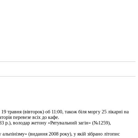
9 травня (вівторок) об 11:00, також біля моргу 25 лікарні на
торія перевезе всіх до кафе.
3 р.), володар жетону «Рятувальний загін» (№1259),
льпінізму» (видання 2008 року), у якій зібрано літопис