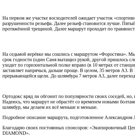
На первом же участке восходителей ожидает участок «спортив
разрушенности рельефа. Далее рельеф становится лучше. Пяты
протяжённой трещиной. Далее маршрут проходит по травянисто
На седьмой верёвке мы сошлись с маршрутом «Форостяна». Мы 
срок годности (один Саня вытащил рукой, другой пришлось слег
уходит по горизонтальной полке вправо (в 10 метрах от станц
заставляет напрячься, дальше проще. В целом, 35 метров А3. В
прерывающейся щели. До шлямбура 7 метров А3, далее переход 
Ортодокс вряд ли обгонит по популярности своих соседей, но,
Надеюсь, что маршрут не обрастёт со временем новыми болтам
шлямбур, мы делаем их всё меньше и меньше.
Подробное описание маршрута, подготовленное Александром
Благодарю своих постоянных спонсоров: «Экипировочный 
DIAMOND».