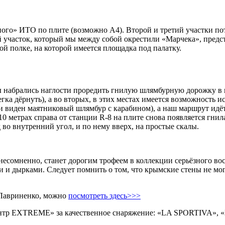
ного» ИТО по плите (возможно А4). Второй и третий участки п
й участок, который мы между собой окрестили «Марчека», предс
й полке, на которой имеется площадка под палатку.
набрались наглости проредить гнилую шлямбурную дорожку в на
ка дёрнуть), а во вторых, в этих местах имеется возможность и
ии виден маятниковый шлямбур с карабином), а наш маршрут идё
 10 метрах справа от станции R-8 на плите снова появляется гни
во внутренний угол, и по нему вверх, на простые скалы.
 несомненно, станет дорогим трофеем в коллекции серьёзного вос
и и дырками. Следует помнить о том, что крымские стены не мо
 Лавриненко, можно
посмотреть здесь>>>
Центр EXTREME» за качественное снаряжение: «LA SPORTIVA