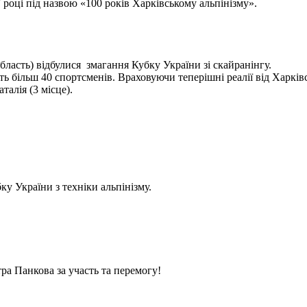
 році під назвою «100 років Харківському альпінізму».
бласть) відбулися змагання Кубку України зі скайранінгу.
 більш 40 спортсменів. Враховуючи теперішні реалії від Харківс
алія (3 місце).
у України з техніки альпінізму.
ра Панкова за участь та перемогу!