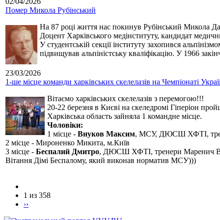
02/04/2026
Помер Микола Рубінський
На 87 році життя нас покинув Рубінський Микола Дан
Доцент Харківського медінституту, кандидат медичн
У студентській секції інституту захопився альпінізм
підвищував альпіністську кваліфікацію. У 1966 закін
23/03/2026
1-ше місце команди харківських скелелазів на Чемпіонаті Укра
Вітаємо харківських скелелазів з перемогою!!!
20-22 березня в Києві на скеледромі Гіперіон прой
Харківська область зайняла 1 командне місце.
Чоловіки:
1 місце -
Внуков Максим
, МСУ, ДЮСШ ХФТІ, тре
2 місце - Мироненко Микита, м.Київ
3 місце -
Беспалий Дмитро
, ДЮСШ ХФТІ, тренери Маренич В
Вітання Дімі Беспалому, який виконав норматив МСУ)))
1 из 358
››