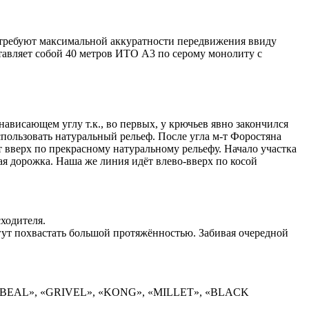
отребуют максимальной аккуратности передвижения ввиду
тавляет собой 40 метров ИТО А3 по серому монолиту с
висающем углу т.к., во первых, у крючьев явно закончился
спользовать натуральный рельеф. После угла м-т Форостяна
т вверх по прекрасному натуральному рельефу. Начало участка
лая дорожка. Наша же линия идёт влево-вверх по косой
ходителя.
гут похвастать большой протяжённостью. Забивая очередной
», «BEAL», «GRIVEL», «KONG», «MILLET», «BLACK