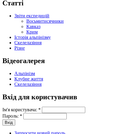
Статті
Звіти експедицій
Восьмитисячники
Кавказ
Крим
Історія альпінізму
Скелелазіння
Різне
Відеогалерея
Альпінізм
Клубне життя
Скелелазіння
Вхід для користувачив
Ім'я користувача:
*
Пароль:
*
Запросити новий пароль