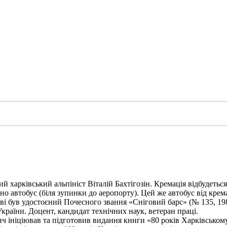
харківський альпініст Віталій Бахтігозін. Кремація відбудеться 1
но автобус (біля зупинки до аеропорту). Цей же автобус від крема
ві був удостоєний Почесного звання «Сніговий барс» (№ 135, 198
України. Доцент, кандидат технічних наук, ветеран праці.
ініціював та підготовив видання книги «80 років Харківському а