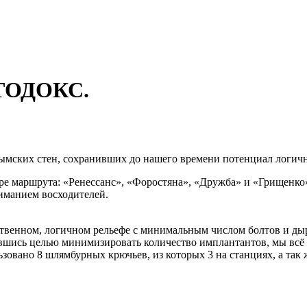
ТОДОКС.
ымских стен, сохранивших до нашего времени потенциал логич
ре маршрута: «Ренессанс», «Форостяна», «Дружба» и «Грищенко»
иманием восходителей.
ственном, логичном рельефе с минимальным числом болтов и ды
чившись целью минимизировать количество имплантантов, мы всё
ьзовано 8 шлямбурных крючьев, из которых 3 на станциях, а так 