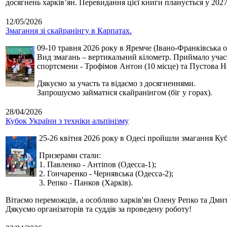
досягнень харків’ян. Перевидання цієї книги планується у 2027
12/05/2026
Змагання зі скайранінгу в Карпатах.
09-10 травня 2026 року в Яремче (Івано-Франківська о
Вид змагань – вертикальний кілометр. Приймало участь
спортсмени - Трофімов Антон (10 місце) та Пустова Нат
Дякуємо за участь та відаємо з досягненнями.
Запрошуємо займатися скайранінгом (біг у горах).
28/04/2026
Кубок України з техніки альпінізму
25-26 квітня 2026 року в Одесі пройшли змагання Кубк
Призерами стали:
1. Павленко - Антіпов (Одесса-1);
2. Гончаренко - Чернявська (Одесса-2);
3. Репко - Панков (Харків).
Вітаємо переможців, а особливо харків'ян Олену Репко та Дмит
Дякуємо організаторів та суддів за проведену роботу!