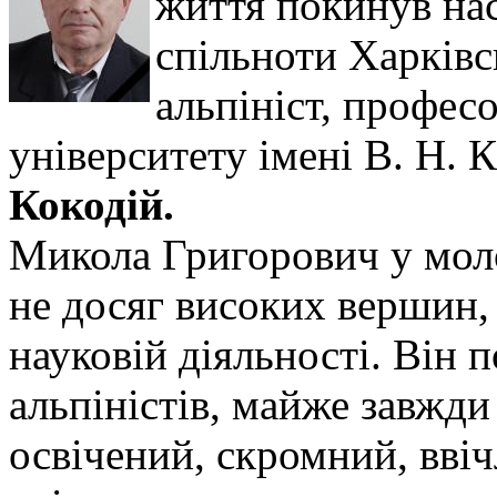
життя покинув на
спільноти Харківсь
альпініст, профес
університету імені В. Н. 
Кокодій.
Микола Григорович у моло
не досяг високих вершин, 
науковій діяльності. Він 
альпіністів, майже завжди
освічений, скромний, вві