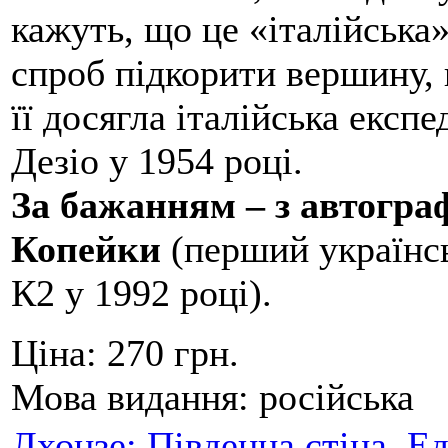
кажуть, що це «італійська
спроб підкорити вершину,
її досягла італійська експ
Дезіо у 1954 році.
За бажанням – з автогр
Копейки
(перший українсь
К2 у 1992 році).
Ціна:
270 грн.
Мова видання:
російська
Лхоцзе: Південна стіна. Е