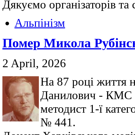
Дякуємо організаторів та 
Альпінізм
Помер Микола Рубінс
2 April, 2026
На 87 році життя 
Данилович - КМС з
методист 1-ї катег
№ 441.