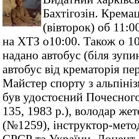
Бахтігозін. Кремац
(вівторок) об 11:0
на ХТЗ о10:00. Також о 10
надано автобус (біля зупи
автобус від крематорія пер
Майстер спорту з альпіні
був удостоєний Почесного
135, 1983 р.), володар же
(№1259), інструктор-метод
СРСР та України. Доцент,