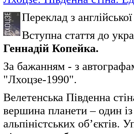
Переклад з англійсько
Вступна стаття до укра
Геннадій Копейка.
За бажанням - з автографа
"Лхоцзе-1990".
Велетенська Південна стін
вершина планети – один із
альпіністських об’єктів. У