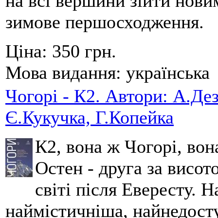
на всі вершини зійти нов
зимове першосходження.
Ціна:
350 грн.
Мова видання:
українська
Чогорі - К2. Автори: А.Дез
Є.Кукучка, Г.Копейка
К2, вона ж Чогорі, вон
Остен - друга за висот
світі після Евересту. 
наймістичніша, найнедосту