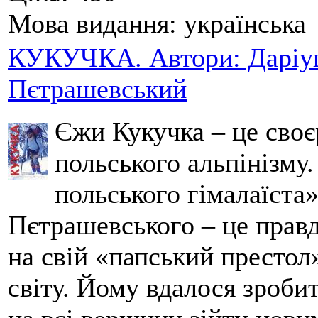
Мова видання:
українська
КУКУЧКА. Автори: Даріуш
Пєтрашевський
Єжи Кукучка – це своє
польського альпінізму
польського гімалаїста
Пєтрашевського – це прав
на свій «папський престол
світу. Йому вдалося зробит