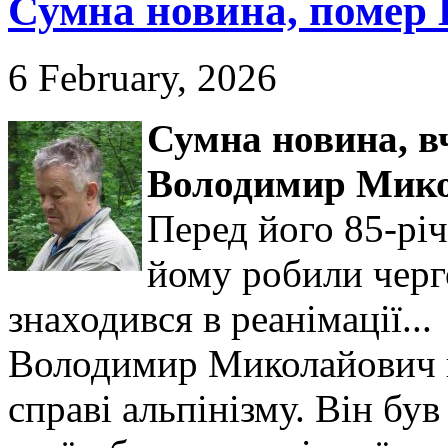
Сумна новина, помер 
6 February, 2026
Сумна новина,
в
Володимир Мико
Перед його 85-рі
йому робили черго
знаходився в реанімації...
Володимир Миколайович в
справі альпінізму. Він б