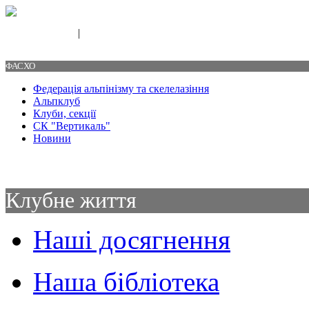
|
Свяжитесь с нами
Контакты
ФАСХО
Федерація альпінізму та скелелазіння
Альпклуб
Клуби, секції
СК "Вертикаль"
Новини
Клубне життя
Наші досягнення
Наша бібліотека