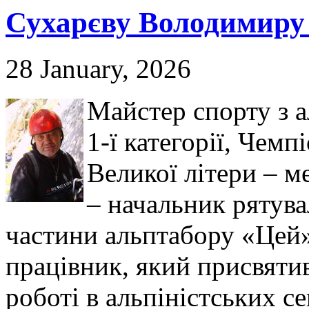
Сухарєву Володимиру 
28 January, 2026
Майстер спорту з а
1-ї категорії, Чемп
Великої літери – м
– начальник рятува
частини альптабору «Цей
працівник, який присвятив
роботі в альпіністських с