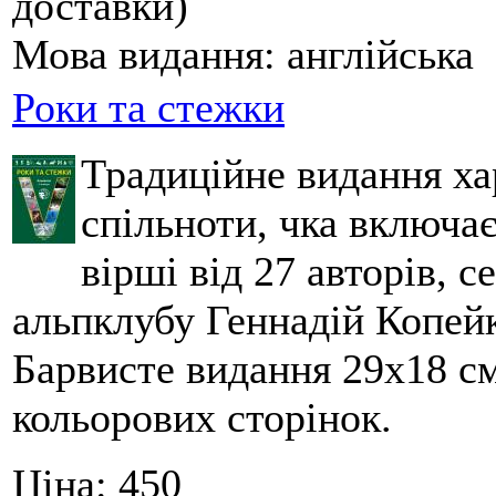
доставки)
Мова видання:
англійська
Роки та стежки
Традиційне видання ха
спільноти, чка включа
вірші від 27 авторів, с
альпклубу Геннадій Копейк
Барвисте видання 29х18 см,
кольорових сторінок.
Ціна:
450