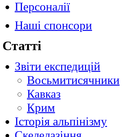
Персоналії
Наші спонсори
Статті
Звіти експедицій
Восьмитисячники
Кавказ
Крим
Історія альпінізму
Скелелазіння