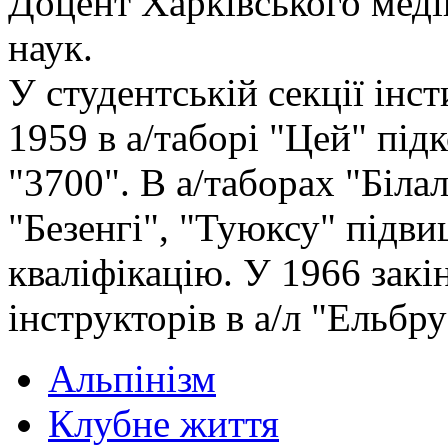
Доцент Харківського меді
наук.
У студентській секції інс
1959 в а/таборі "Цей" пі
"3700". В а/таборах "Біла
"Безенгі", "Туюксу" підви
кваліфікацію. У 1966 зак
інструкторів в а/л "Ельбру
Альпінізм
Клубне життя