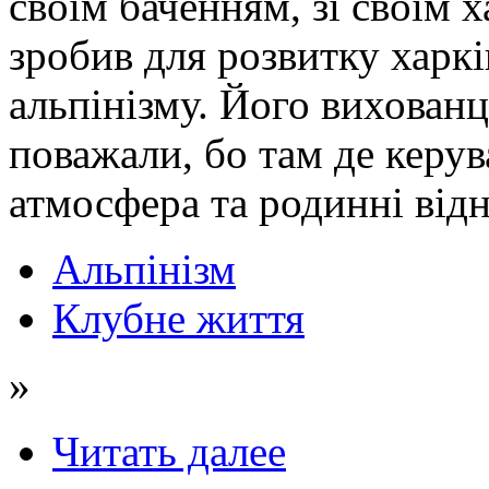
своїм баченням, зі своїм 
зробив для розвитку харкі
альпінізму. Його вихован
поважали, бо там де керув
атмосфера та родинні від
Альпінізм
Клубне життя
»
Читать далее