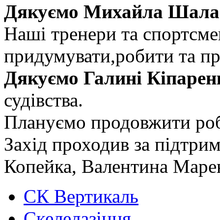
Дякуємо Михайла Шалаг
Наші тренери та спортсме
придумувати,робити та п
Дякуємо Галині Кіпарен
судівства.
Плануємо продовжити роб
Захід проходив за підтр
Копейка, Валентина Маре
СК Вертикаль
Скелелазіння