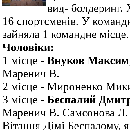
вид- болдеринг. 
16 спортсменів. У команд
зайняла 1 командне місце.
Чоловіки:
1 місце -
Внуков Максим
Маренич В.
2 місце - Мироненко Мики
3 місце -
Беспалий Дмит
Маренич В. Самсонова Л.
Вітання Дімі Беспалому, 