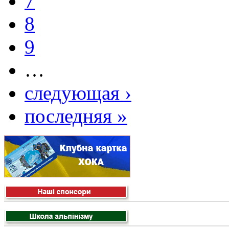
7
8
9
…
следующая ›
последняя »