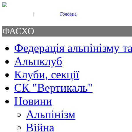
|
Головна
Свяжитесь с нами
Контакты
ФАСХО
Федерація альпінізму та
Альпклуб
Клуби, секції
СК "Вертикаль"
Новини
Альпінізм
Війна