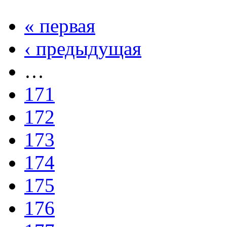
« первая
‹ предыдущая
…
171
172
173
174
175
176