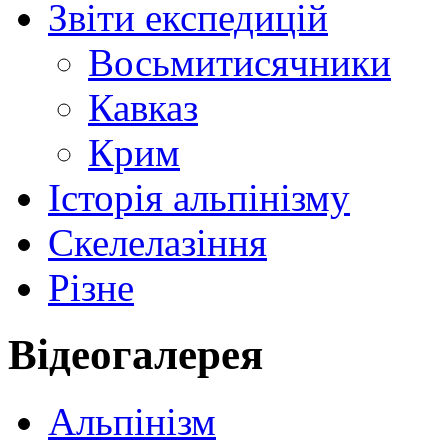
Звіти експедицій
Восьмитисячники
Кавказ
Крим
Історія альпінізму
Скелелазіння
Різне
Відеогалерея
Альпінізм