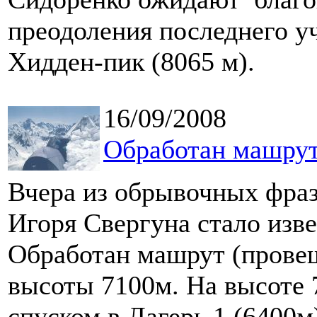
преодоления последнего у
Хидден-пик (8065 м).
16/09/2008
Обработан машрут
Вчера из обрывочных фраз
Игоря Свергуна стало изве
Обработан машрут (прове
высоты 7100м. На высоте 
спуском в Лагерь 1 (6400