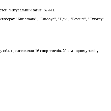
етон "Рятувальний загін" № 441.
а/таборах "Білалакаю", "Ельбрус", "Цей", "Безенгі", "Туюксу"
ку обл. представляли 16 спортсменів. У командному заліку