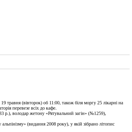
9 травня (вівторок) об 11:00, також біля моргу 25 лікарні на
торія перевезе всіх до кафе.
3 р.), володар жетону «Рятувальний загін» (№1259),
льпінізму» (видання 2008 року), у якій зібрано літопис