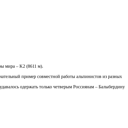
ы мира – K2 (8611 м).
ечательный пример совместной работы альпинистов из разных
и удавалось одержать только четверым Россиянам – Балыбердину