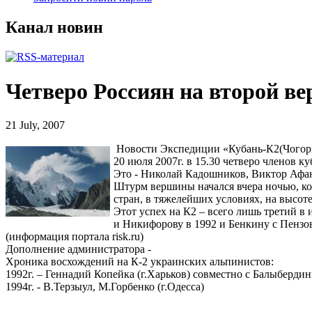
Канал новин
Четверо Россиян на второй в
21 July, 2007
Новости Экспедиции «Кубань-К2(Чогор
20 июля 2007г. в 15.30 четверо членов к
Это - Николай Кадошников, Виктор Афан
Штурм вершины начался вчера ночью, ко
стран, в тяжелейших условиях, на высот
Этот успех на К2 – всего лишь третий в
и Никифорову в 1992 и Бенкину с Пензов
(информация портала risk.ru)
Дополнение администратора -
Хроника восхождений на К-2 украинских альпинистов:
1992г. – Геннадий Копейка (г.Харьков) совместно с Балыберд
1994г. - В.Терзыул, М.Горбенко (г.Одесса)