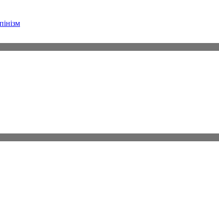
пінізм