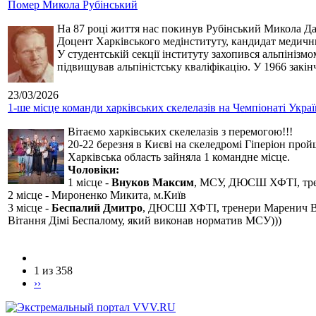
Помер Микола Рубінський
На 87 році життя нас покинув Рубінський Микола Дан
Доцент Харківського медінституту, кандидат медичн
У студентській секції інституту захопився альпінізм
підвищував альпіністську кваліфікацію. У 1966 закін
23/03/2026
1-ше місце команди харківських скелелазів на Чемпіонаті Укра
Вітаємо харківських скелелазів з перемогою!!!
20-22 березня в Києві на скеледромі Гіперіон прой
Харківська область зайняла 1 командне місце.
Чоловіки:
1 місце -
Внуков Максим
, МСУ, ДЮСШ ХФТІ, тре
2 місце - Мироненко Микита, м.Київ
3 місце -
Беспалий Дмитро
, ДЮСШ ХФТІ, тренери Маренич В
Вітання Дімі Беспалому, який виконав норматив МСУ)))
1 из 358
››