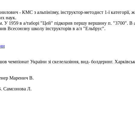
илович - КМС з альпінізму, інструктор-методист 1-ї категорії, ж
их наук.
ом. У 1959 в а/таборі "Цей" підкорив першу вершину п. "3700". В 
чив Всесоюзну школу інструкторів в а/л "Ельбрус".
їни
шов чемпіонат України зі скелелазіння, вид- болдеринг. Харківсь
нер Маренич В.
. Самсонова Л.