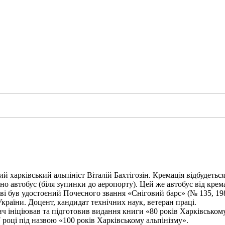
харківський альпініст Віталій Бахтігозін. Кремація відбудеться 1
но автобус (біля зупинки до аеропорту). Цей же автобус від крема
ві був удостоєний Почесного звання «Сніговий барс» (№ 135, 198
України. Доцент, кандидат технічних наук, ветеран праці.
ініціював та підготовив видання книги «80 років Харківському а
 році під назвою «100 років Харківському альпінізму».