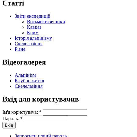
Статті
Звіти експедицій
Восьмитисячники
Кавказ
Крим
Історія альпінізму
Скелелазіння
Різне
Відеогалерея
Альпінізм
Клубне життя
Скелелазіння
Вхід для користувачив
Ім'я користувача:
*
Пароль:
*
Запросити новий пароль