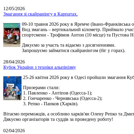
12/05/2026
Змагання зі скайранінгу в Карпатах.
09-10 травня 2026 року в Яремче (Івано-Франківська о
Вид змагань – вертикальний кілометр. Приймало участь
спортсмени - Трофімов Антон (10 місце) та Пустова Нат
Дякуємо за участь та відаємо з досягненнями.
Запрошуємо займатися скайранінгом (біг у горах).
28/04/2026
Кубок України з техніки альпінізму
25-26 квітня 2026 року в Одесі пройшли змагання Кубк
Призерами стали:
1. Павленко - Антіпов (Одесса-1);
2. Гончаренко - Чернявська (Одесса-2);
3. Репко - Панков (Харків).
Вітаємо переможців, а особливо харків'ян Олену Репко та Дмит
Дякуємо організаторів та суддів за проведену роботу!
02/04/2026