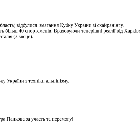
бласть) відбулися змагання Кубку України зі скайранінгу.
 більш 40 спортсменів. Враховуючи теперішні реалії від Харківс
алія (3 місце).
у України з техніки альпінізму.
ра Панкова за участь та перемогу!