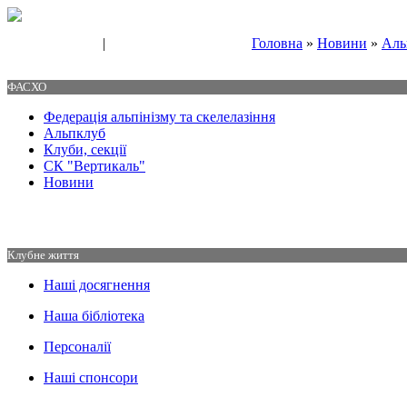
|
Головна
»
Новини
»
Аль
Свяжитесь с нами
Контакты
ФАСХО
Федерація альпінізму та скелелазіння
Альпклуб
Клуби, секції
СК "Вертикаль"
Новини
Клубне життя
Наші досягнення
Наша бібліотека
Персоналії
Наші спонсори