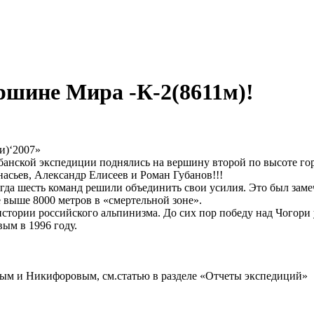
ершине Мира -К-2(8611м)!
и)‘2007»
убанской экспедиции поднялись на вершину второй по высоте гор
асьев, Александр Елисеев и Роман Губанов!!!
гда шесть команд решили объединить свои усилия. Это был зам
е выше 8000 метров в «смертельной зоне».
 истории российского альпинизма. До сих пор победу над Чогор
ым в 1996 году.
иным и Никифоровым, см.статью в разделе «Отчеты экспедиций»