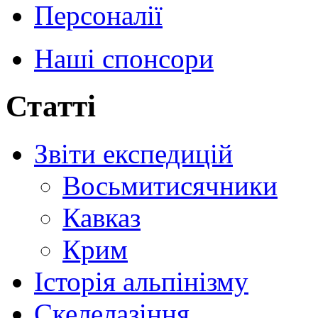
Персоналії
Наші спонсори
Статті
Звіти експедицій
Восьмитисячники
Кавказ
Крим
Історія альпінізму
Скелелазіння