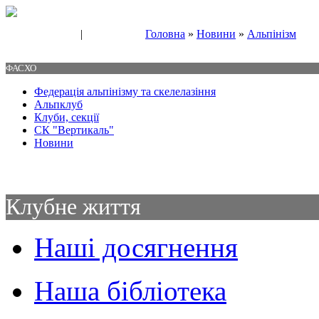
|
Головна
»
Новини
»
Альпінізм
Свяжитесь с нами
Контакты
ФАСХО
Федерація альпінізму та скелелазіння
Альпклуб
Клуби, секції
СК "Вертикаль"
Новини
Клубне життя
Наші досягнення
Наша бібліотека