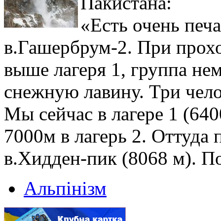
Пакистана:
«Есть очень печ
в.Гашербрум-2. При прох
выше лагеря 1, группа не
снежную лавину. Три чело
Мы сейчас в лагере 1 (64
7000м в лагерь 2. Оттуда
в.Хидден-пик (8068 м). П
Альпінізм