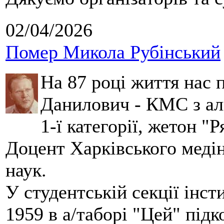
02/04/2026
Помер Микола Рубінський
На 87 році життя нас
Данилович - КМС з аль
1-ї категорії, жетон "
Доцент Харківського меді
наук.
У студентській секції інст
1959 в а/таборі "Цей" під