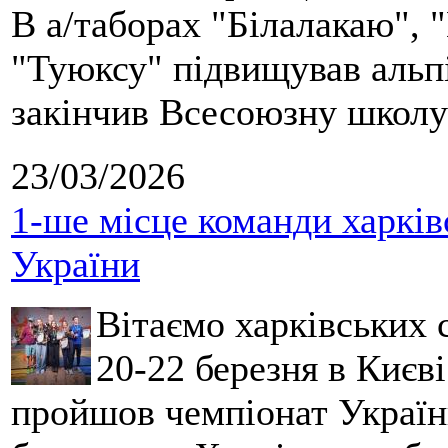
В а/таборах "Білалакаю", "
"Туюксу" підвищував альпі
закінчив Всесоюзну школу 
23/03/2026
1-ше місце команди харків
України
Вітаємо харківських 
20-22 березня в Києві
пройшов чемпіонат України