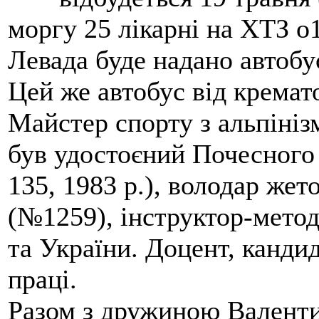
моргу 25 лікарні на ХТЗ о
Левада буде надано автобус
Цей же автобус від кремато
Майстер спорту з альпініз
був удостоєний Почесного
135, 1983 р.), володар жет
(№1259), інструктор-метод
та України. Доцент, кандид
праці.
Разом з дружиною Валенти