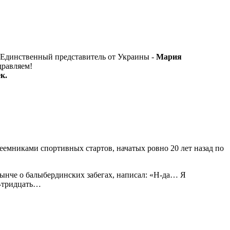
 Единственный представитель от Украины -
Мария
дравляем!
к.
реемниками спортивных стартов, начатых ровно 20 лет назад по
 нынче о балыбердинских забегах, написал: «Н-да… Я
и-тридцать…