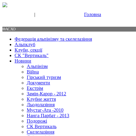
|
Головна
Свяжитесь с нами
Контакты
ФАСХО
Федерація альпінізму та скелелазіння
Альпклуб
Клуби, секції
СК "Вертикаль"
Новини
Альпінізм
Війна
Гірський туризм
Документи
Екстрім
Замін-Карор - 2012
Клубне життя
Льодолазіння
Мустаг-Ата -2010
Нанга Парбат - 2013
Подорожі
СК Вертикаль
Скелелазіння