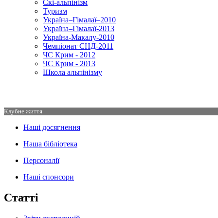
Скі-альпінізм
Туризм
Україна–Гімалаї–2010
Україна–Гімалаї-2013
Україна-Макалу-2010
Чемпіонат СНД-2011
ЧС Крим - 2012
ЧС Крим - 2013
Школа альпінізму
Клубне життя
Наші досягнення
Наша бібліотека
Персоналії
Наші спонсори
Статті