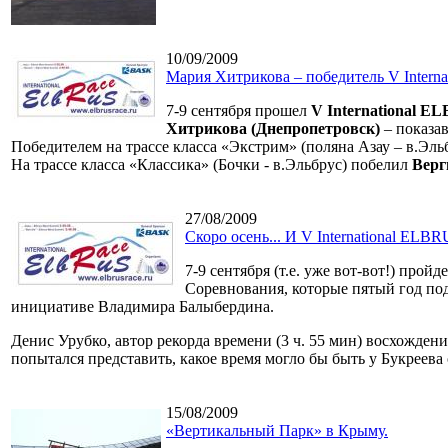
10/09/2009
Мария Хитрикова – победитель V Inter
7-9 сентября прошел
V International 
Хитрикова (Днепропетровск)
– показа
Победителем на трассе класса «Экстрим» (поляна Азау – в.Эль
На трассе класса «Классика» (Бочки - в.Эльбрус) побелил
Верг
27/08/2009
Скоро осень... И V International EL
7-9 сентября (т.е. уже вот-вот!) пройд
Соревнования, которые пятый год под
инициативе Владимира Балыбердина.
Денис Урубко, автор рекорда времени (3 ч. 55 мин) восхожден
попытался представить, какое время могло бы быть у Букреев
15/08/2009
«Вертикальный Парк» в Крыму.