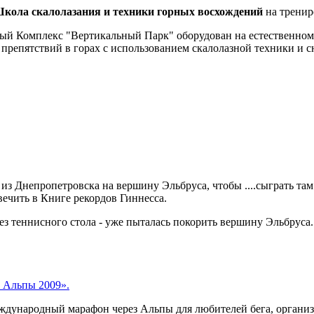
кола скалолазания и техники горных восхождений
на тренир
 Комплекс "Вертикальный Парк" оборудован на естественном ск
репятствий в горах с использованием скалолазной техники и с
з Днепропетровска на вершину Эльбруса, чтобы ....сыграть там 
ечить в Книге рекордов Гиннесса.
без теннисного стола - уже пыталась покорить вершину Эльбруса.
 Альпы 2009».
 международный марафон через Альпы для любителей бега, орга