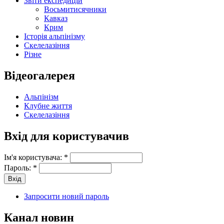
Звіти експедицій
Восьмитисячники
Кавказ
Крим
Історія альпінізму
Скелелазіння
Різне
Відеогалерея
Альпінізм
Клубне життя
Скелелазіння
Вхід для користувачив
Ім'я користувача:
*
Пароль:
*
Запросити новий пароль
Канал новин