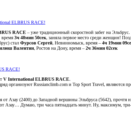
national ELBRUS RACE!
ELBRUS RACE
– уже традиционный скоростной забег на Эльбрус.
в время
3ч 48мин 50сек
, заняла первое место среди женщин! Поз
брус) стал
Фурсов Сергей
, Невинномыск, время –
4ч 19мин 09се
илюш Валентин
, Ростов на Дону, время –
2ч 36мин 02сек
BRUS RACE!
ет
V International ELBRUS RACE
.
ряд организуют Russianclimb.com и Top Sport Travel, являются п
ия от Азау (2400) до Западной вершины Эльбруса (5642), прочтя
а от Азау… Думаю, три часа пятнадцать минут. Ну, максимум, тр