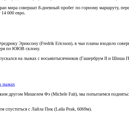
 стран мира совершат 8-дневный пробег по горному маршруту, 
14 000 евро.
редрику Эриксону (Fredrik Ericsson), в чьи планы входило сове
геря по ЮЮВ склону.
скался на лыжах с восьмитысячников (Гашербрум II и Шиша Па
а лыжах
ким другом Мишелем Фэ (Michele Fait), мы попытаемся подняться
 спуститься с Лайла Пик (Laila Peak, 6069м).