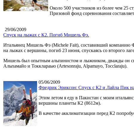
Около 500 участников из более чем 25
Призовой фонд соревнования составляет 
29/06/2009
Спуск на лыжах с К2. Погиб Мишель Фэ.
Итальянец Мишель Фэ (Michele Fait), составивший компанию Ф
на лыжах с вершины, погиб 23 июня, спускаясь со второго ла
Мишель был опытным альпинистом и лыжником, дважды он спу
Альпамайо и Токклараью (Artesonraju, Alpamayo, Tocclaraju).
05/06/2009
Фредрик Эриксон: Спуск с К2 и Лайла Пик н
Этим летом я еду в Пакистан с моим итальянс
вершины планеты К2 (8612м).
В качестве акклиматизации перед К2 попробуем