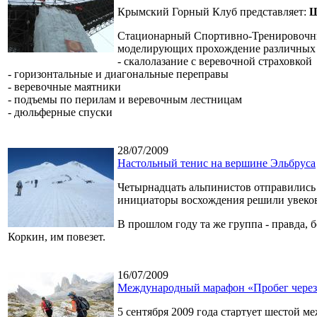
Крымский Горный Клуб представляет:
Ш
Стационарный Спортивно-Тренировочный
моделирующих прохождение различных п
- скалолазание с веревочной страховкой
- горизонтальные и диагональные переправы
- веревочные маятники
- подъемы по перилам и веревочным лестницам
- дюльферные спуски
28/07/2009
Настольный тенис на вершине Эльбруса
Четырнадцать альпинистов отправились и
инициаторы восхождения решили увеков
В прошлом году та же группа - правда, 
Коркин, им повезет.
16/07/2009
Международный марафон «Пробег через
5 сентября 2009 года стартует шестой