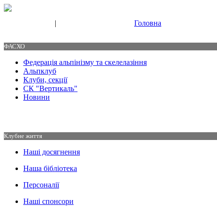
|
Головна
Свяжитесь с нами
Контакты
ФАСХО
Федерація альпінізму та скелелазіння
Альпклуб
Клуби, секції
СК "Вертикаль"
Новини
Клубне життя
Наші досягнення
Наша бібліотека
Персоналії
Наші спонсори