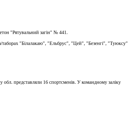
етон "Рятувальний загін" № 441.
а/таборах "Білалакаю", "Ельбрус", "Цей", "Безенгі", "Туюксу"
ку обл. представляли 16 спортсменів. У командному заліку