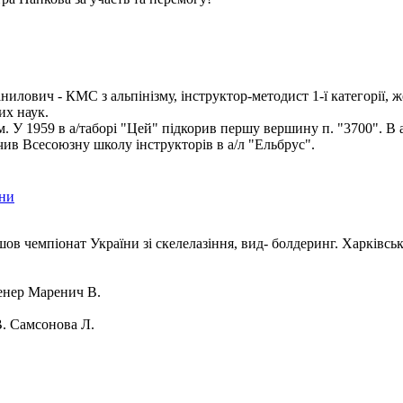
илович - КМС з альпінізму, інструктор-методист 1-ї категорії, ж
их наук.
ом. У 1959 в а/таборі "Цей" підкорив першу вершину п. "3700". В 
чив Всесоюзну школу інструкторів в а/л "Ельбрус".
їни
шов чемпіонат України зі скелелазіння, вид- болдеринг. Харківсь
нер Маренич В.
. Самсонова Л.