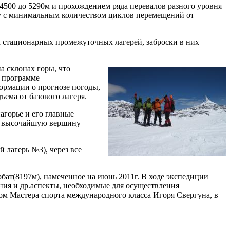
4500 до 5290м и прохождением ряда перевалов разного уровня
ту с минимальным количеством циклов перемещений от
к стационарных промежуточных лагерей, заброски в них
а склонах горы, что
й программе
ормации о прогнозе погоды,
ъема от базового лагеря.
агорье и его главные
 на высочайшую вершину
 лагерь №3), через все
ат(8197м), намеченное на июнь 2011г. В ходе экспедиции
ия и др.аспекты, необходимые для осуществления
ом Мастера спорта международного класса Игоря Свергуна, в