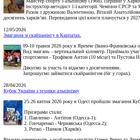
Майстер спорту з альпінізму (1968). Перший у Харко
інструктор-методист 1-ї категорії. Чемпіон СРСР та 
Разом з дружиною Валентиною, Віталій Анатолійович 
досягнень харків’ян. Перевидання цієї книги планується у 2027
12/05/2026
Змагання зі скайранінгу в Карпатах.
09-10 травня 2026 року в Яремче (Івано-Франківська о
Вид змагань – вертикальний кілометр. Приймало участь
спортсмени - Трофімов Антон (10 місце) та Пустова Нат
Дякуємо за участь та відаємо з досягненнями.
Запрошуємо займатися скайранінгом (біг у горах).
28/04/2026
Кубок України з техніки альпінізму
25-26 квітня 2026 року в Одесі пройшли змагання Кубк
Призерами стали:
1. Павленко - Антіпов (Одесса-1);
2. Гончаренко - Чернявська (Одесса-2);
3. Репко - Панков (Харків).
Вітаємо переможців, а особливо харків'ян Олену Репко та Дмит