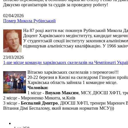
Дякуємо організаторів та суддів за проведену роботу!
02/04/2026
Помер Микола Рубінський
На 87 році життя нас покинув Рубінський Микола Дан
Доцент Харківського медінституту, кандидат медичн
У студентській секції інституту захопився альпінізм
підвищував альпіністську кваліфікацію. У 1966 закін
23/03/2026
1-ше місце команди харківських скелелазів на Чемпіонаті Укра
Вітаємо харківських скелелазів з перемогою!!!
20-22 березня в Києві на скеледромі Гіперіон прой
Харківська область зайняла 1 командне місце.
Чоловіки:
1 місце -
Внуков Максим
, МСУ, ДЮСШ ХФТІ, тре
2 місце - Мироненко Микита, м.Київ
3 місце -
Беспалий Дмитро
, ДЮСШ ХФТІ, тренери Маренич В
Вітання Дімі Беспалому, який виконав норматив МСУ)))