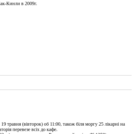
Мак-Кинли в 2009г.
9 травня (вівторок) об 11:00, також біля моргу 25 лікарні на
торія перевезе всіх до кафе.