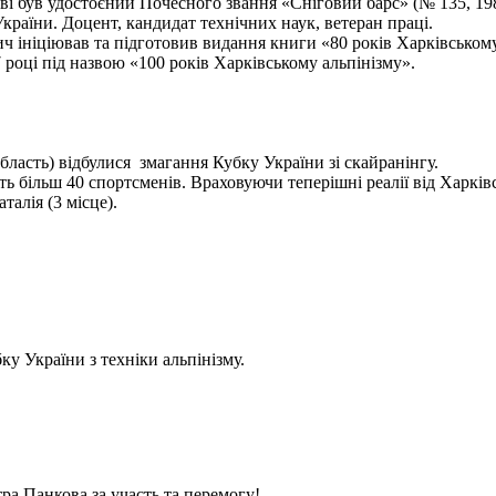
ві був удостоєний Почесного звання «Сніговий барс» (№ 135, 198
України. Доцент, кандидат технічних наук, ветеран праці.
ініціював та підготовив видання книги «80 років Харківському а
 році під назвою «100 років Харківському альпінізму».
бласть) відбулися змагання Кубку України зі скайранінгу.
 більш 40 спортсменів. Враховуючи теперішні реалії від Харківс
алія (3 місце).
у України з техніки альпінізму.
ра Панкова за участь та перемогу!