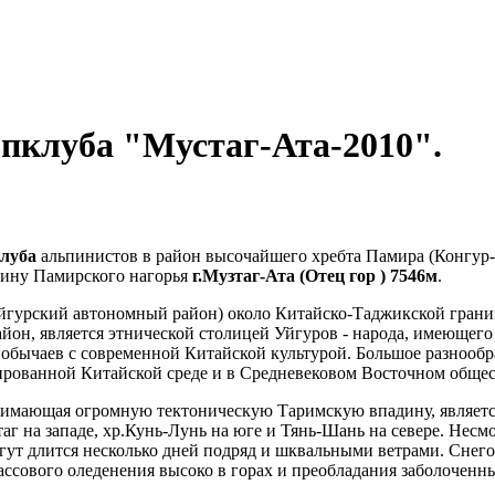
пклуба "Мустаг-Ата-2010".
клуба
альпинистов в район высочайшего хребта Памира (Конгур-
шину Памирского нагорья
г.Музтаг-Ата (Отец гор ) 7546м
.
йгурский автономный район) около Китайско-Таджикской грани
айон, является этнической столицей Уйгуров - народа, имеющего
обычаев с современной Китайской культурой. Большое разнообра
рованной Китайской среде и в Средневековом Восточном общес
имающая огромную тектоническую Таримскую впадину, является 
 на западе, хр.Кунь-Лунь на юге и Тянь-Шань на севере. Несмо
ут длится несколько дней подряд и шквальными ветрами. Снегов
 массового оледенения высоко в горах и преобладания заболочен