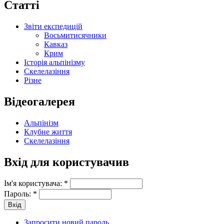
Статті
Звіти експедицій
Восьмитисячники
Кавказ
Крим
Історія альпінізму
Скелелазіння
Різне
Відеогалерея
Альпінізм
Клубне життя
Скелелазіння
Вхід для користувачив
Ім'я користувача:
*
Пароль:
*
Запросити новий пароль