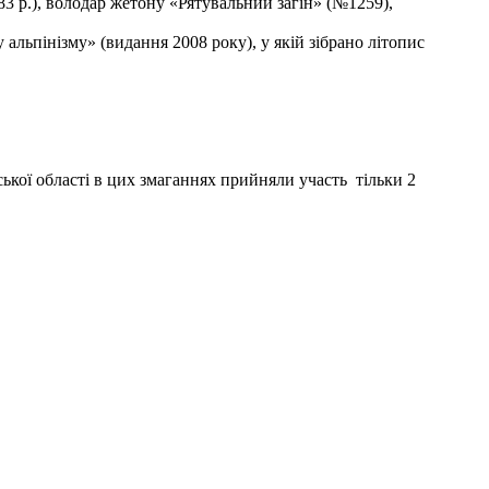
3 р.), володар жетону «Рятувальний загін» (№1259),
льпінізму» (видання 2008 року), у якій зібрано літопис
ької області в цих змаганнях прийняли участь тільки 2