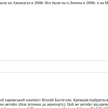
ыли на Аконкагуа в 2008г. Все были на п.Ленина в 2008г. и на 
харківський альпініст Віталій Бахтігозін. Кремація відбудеться 1
но автобус (біля зупинки до аеропорту). Цей же автобус від крема