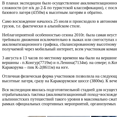
В планах экспедиции было осуществление акклиматизационного
сложности (от н/к до 2-Б по туристской классификации), с 
базового лагеря (4350м) к высотным лагерям и обратно.
Само восхождение началось 25 июля и происходило в автоном
грузов, т.е. фактически в альпийском стиле.
Неблагоприятной особенностью сезона 2010г. была самая неусто
требовало движения исключительно в лыжах или снегоступах и
акклиматизационного графика, сбалансированному высотному 
получаемой через мобильный интернет, всем участникам команд
3 августа в 13 часов по местному времени мы были на вершине
вершины - п.Конгур(7719м) и п.Ленина(7134м). на севере; п.
Каракорума – пик К-2(8611м) на юге.
Отличная физическая форма участников позволила на следующи
высотные лагеря, сразу на Каракорумское шоссе (3800м). К веч
Вся экспедиция явилась подготовтиельной стадией для осущес
отрабатывалась тактика (акклиматизационный поход+восхожде
альпинистских путешествий такого уровня в максимально сжат
рамках официальных спортивных мероприятий, организуемых 