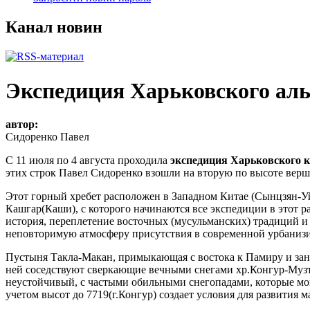
Канал новин
Экспедиция Харьковского аль
автор:
Сидоренко Павел
C 11 июля по 4 августа проходила
экспедиция Харьковского 
этих строк Павел Сидоренко взошли на вторую по высоте вер
Этот горный хребет расположен в Западном Китае (Сынцзян-У
Кашгар(Каши), с которого начинаются все экспедиции в этот р
история, переплетение восточных (мусульманских) традиций и 
неповторимую атмосферу присутствия в современной урбанизи
Пустыня Такла-Макан, примыкающая с востока к Памиру и зан
ней соседствуют сверкающие вечными снегами хр.Конгур-Музтаг
неустойчивый, с частыми обильными снегопадами, которые мог
учетом высот до 7719(г.Конгур) создает условия для развития