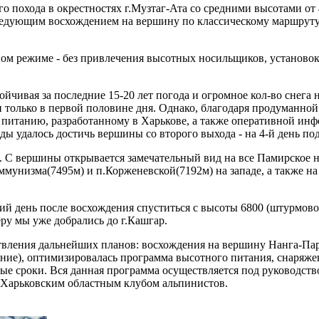
 похода в окрестностях г.Музтаг-Ата со средними высотами от 
последующим восхождением на вершину по классическому маршру
ном режиме - без привлечения высотных носильщиков, установо
йчивая за последние 15-20 лет погода и огромное кол-во снега н
 только в первой половине дня. Однако, благодаря продуманно
питанию, разработанному в Харькове, а также оперативной инф
ы удалось достичь вершины со второго выхода - на 4-й день под
. С вершины открывается замечательный вид на все Памирское н
Коммунизма(7495м) и п.Корженевской(7192м) на западе, а также
й день после восхождения спуститься с высоты 6800 (штурмовой
еру мы уже добрались до г.Кашгар.
твления дальнейших планов: восхождения на вершину Нанга-Парб
ние), оптимизировалась программа высотного питания, снаряжен
ые сроки. Вся данная программа осуществляется под руководств
Харьковским областным клубом альпинистов.