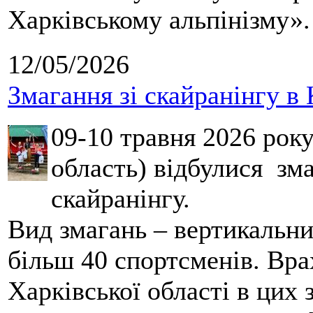
Харківському альпінізму».
12/05/2026
Змагання зі скайранінгу в 
09-10 травня 2026 рок
область) відбулися зма
скайранінгу.
Вид змагань – вертикальн
більш 40 спортсменів. Вра
Харківської області в цих