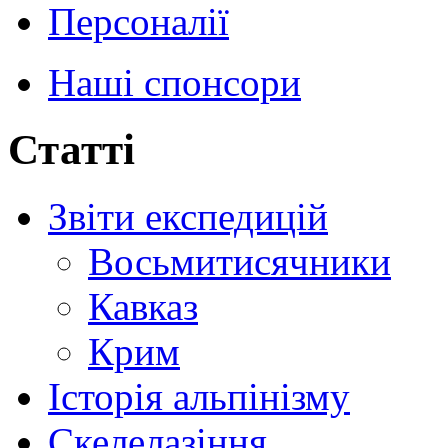
Персоналії
Наші спонсори
Статті
Звіти експедицій
Восьмитисячники
Кавказ
Крим
Історія альпінізму
Скелелазіння