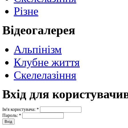
Різне
Відеогалерея
Альпінізм
Клубне життя
Скелелазіння
Вхід для користувачи
Ім'я користувача:
*
Пароль:
*