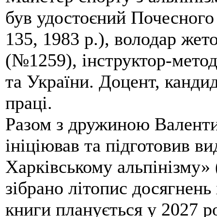
був удостоєний Почесного
135, 1983 р.), володар жет
(№1259), інструктор-метод
та України. Доцент, кандид
праці.
Разом з дружиною Валенти
ініціював та підготовив ви
Харківському альпінізму» 
зібрано літопис досягнень 
книги планується у 2027 р