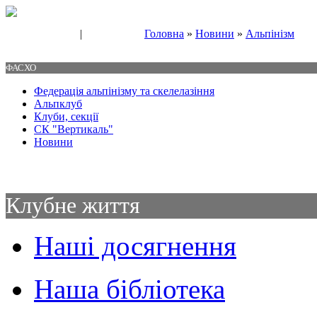
|
Головна
»
Новини
»
Альпінізм
Свяжитесь с нами
Контакты
ФАСХО
Федерація альпінізму та скелелазіння
Альпклуб
Клуби, секції
СК "Вертикаль"
Новини
Клубне життя
Наші досягнення
Наша бібліотека