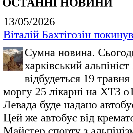
ОСТАННІ НОВИНИ
13/05/2026
Віталій Бахтігозін покинув 
Сумна новина. Сьогод
харківський альпініст 
відбудеться 19 травня 
моргу 25 лікарні на ХТЗ о
Левада буде надано автобус
Цей же автобус від кремато
Майстер спорту з альпініз