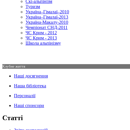
Скі-альпінізм
Туризм
Україна–Гімалаї–2010
Україна–Гімалаї-2013
Україна-Макалу-2010
Чемпіонат СНД-2011
ЧС Крим - 2012
ЧС Крим - 2013
Школа альпінізму
Клубне життя
Наші досягнення
Наша бібліотека
Персоналії
Наші спонсори
Статті