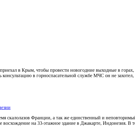
р., приехал в Крым, чтобы провести новогодние выходные в горах
ь консультацию в горноспасательной службе МЧС он не захотел,
незии
емя скалолазов Франции, а так же единственный и неповторимый
е восхождение на 33-этажное здание в Джакарте, Индонезия. В т