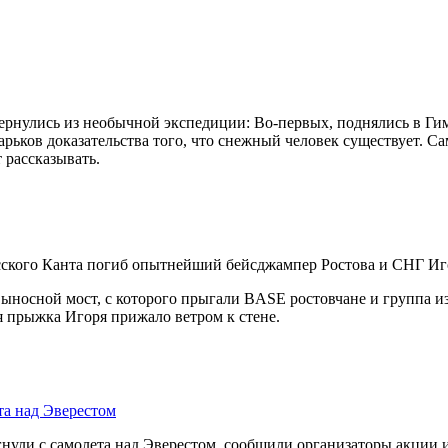
ернулись из необычной экспедиции: Во-первых, поднялись в Гим
ьков доказательства того, что снежный человек существует. Са
 рассказывать.
осского Канта погиб опытнейший бейсджампер Ростова и СНГ Иг
ыносной мост, с которого прыгали BASE ростовчане и группа из
я прыжка Игоря прижало ветром к стене.
та над Эверестом
нули с самолета над Эверестом, сообщили организаторы акции 