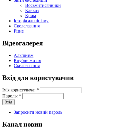
Звіти експедицій
Восьмитисячники
Кавказ
Крим
Історія альпінізму
Скелелазіння
Різне
Відеогалерея
Альпінізм
Клубне життя
Скелелазіння
Вхід для користувачив
Ім'я користувача:
*
Пароль:
*
Запросити новий пароль
Канал новин