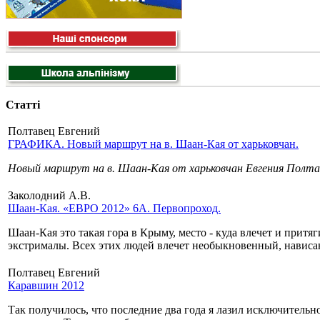
Статті
Полтавец Евгений
ГРАФИКА. Новый маршрут на в. Шаан-Кая от харьковчан.
Новый маршрут на в. Шаан-Кая от харьковчан Евгения Полтавц
Заколодний А.В.
Шаан-Кая. «ЕВРО 2012» 6А. Первопроход.
Шаан-Кая это такая гора в Крыму, место - куда влечет и притя
экстрималы. Всех этих людей влечет необыкновенный, нависа
Полтавец Евгений
Каравшин 2012
Так получилось, что последние два года я лазил исключительн