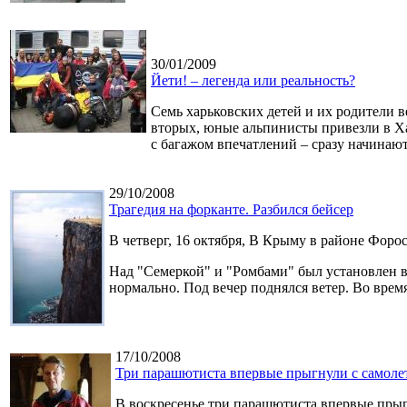
30/01/2009
Йети! – легенда или реальность?
Семь харьковских детей и их родители в
вторых, юные альпинисты привезли в Хар
с багажом впечатлений – сразу начинают
29/10/2008
Трагедия на форканте. Разбился бейсер
В четверг, 16 октября, В Крыму в районе Фор
Над "Семеркой" и "Ромбами" был установлен в
нормально. Под вечер поднялся ветер. Во врем
17/10/2008
Три парашютиста впервые прыгнули с самоле
В воскресенье три парашютиста впервые прыг