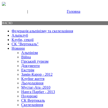
|
Головна
Свяжитесь с нами
Контакты
ФАСХО
Федерація альпінізму та скелелазіння
Альпклуб
Клуби, секції
СК "Вертикаль"
Новини
Альпінізм
Війна
Гірський туризм
Документи
Екстрім
Замін-Карор - 2012
Клубне життя
Льодолазіння
Мустаг-Ата -2010
Нанга Парбат - 2013
Подорожі
СК Вертикаль
Скелелазіння