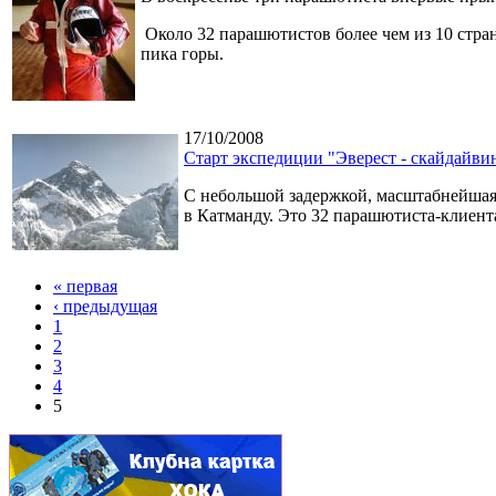
Около 32 парашютистов более чем из 10 стран
пика горы.
17/10/2008
Старт экспедиции "Эверест - скайдайви
С небольшой задержкой, масштабнейшая э
в Катманду. Это 32 парашютиста-клиента
« первая
‹ предыдущая
1
2
3
4
5