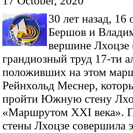
17 October, 2020
30 лет назад, 16
Бершов и Владим
вершине Лхоцзе 
грандиозный труд 17-ти 
положивших на этом марш
Рейнхольд Меснер, которы
пройти Южную стену Лхоцз
«Маршрутом ХХI века».
стены Лхоцзе совершила