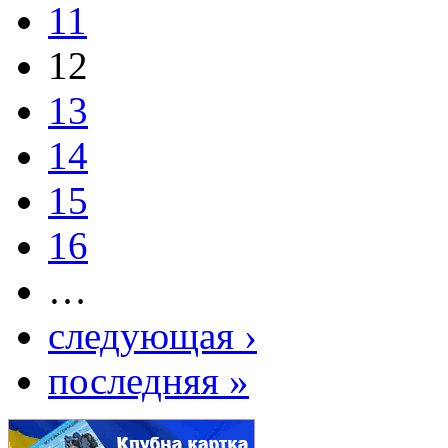
11
12
13
14
15
16
…
следующая ›
последняя »