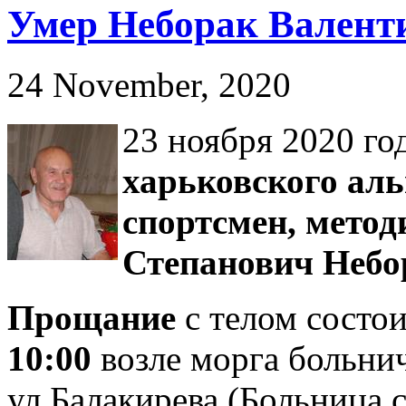
Умер Неборак Валенти
24 November, 2020
23 ноября 2020 го
харьковского ал
спортсмен, метод
Степанович Небор
Прощание
с телом состо
10:00
возле морга больни
ул.Балакирева (Больница