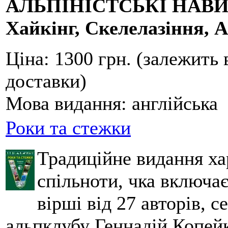
АЛЬПІНІСТСЬКІ НАВ
Хайкінг, Скелелазіння, А
Ціна:
1300 грн. (залежить 
доставки)
Мова видання:
англійська
Роки та стежки
Традиційне видання ха
спільноти, чка включа
вірші від 27 авторів, с
альпклубу Геннадій Копейк