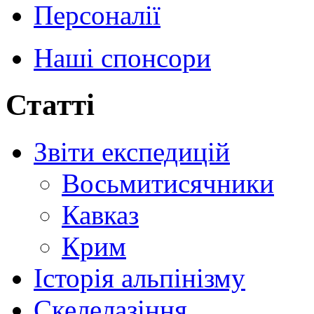
Персоналії
Наші спонсори
Статті
Звіти експедицій
Восьмитисячники
Кавказ
Крим
Історія альпінізму
Скелелазіння