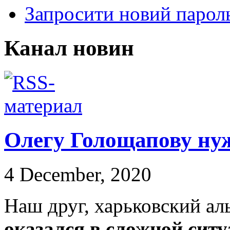
Запросити новий парол
Канал новин
Олегу Голощапову ну
4 December, 2020
Наш друг, харьковский а
оказался в сложной ситу