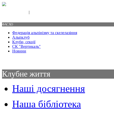
|
Свяжитесь с нами
Контакты
ФАСХО
Федерація альпінізму та скелелазіння
Альпклуб
Клуби, секції
СК "Вертикаль"
Новини
Клубне життя
Наші досягнення
Наша бібліотека