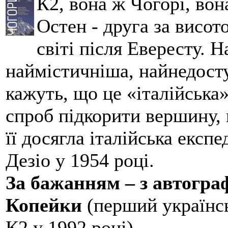
К2, вона ж Чогорі, вон
Остен - друга за висот
світі після Евересту. 
наймістичніша, найнедосту
кажуть, що це «італійська
спроб підкорити вершину,
її досягла італійська експ
Дезіо у 1954 році.
За бажанням – з автогр
Копейки
(перший українсь
К2 у 1992 році).