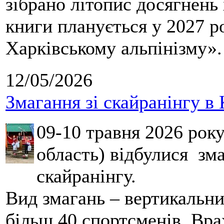
зібрано літопис досягнень 
книги планується у 2027 р
Харківському альпінізму».
12/05/2026
Змагання зі скайранінгу в 
09-10 травня 2026 рок
область) відбулися зма
скайранінгу.
Вид змагань – вертикальн
більш 40 спортсменів. Вра