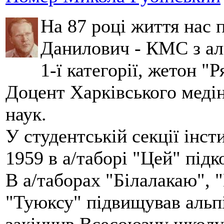
На 87 році життя нас
Данилович - КМС з аль
1-ї категорії, жетон "
Доцент Харківського меді
наук.
У студентській секції інст
1959 в а/таборі "Цей" під
В а/таборах "Білалакаю", "
"Туюксу" підвищував альпі