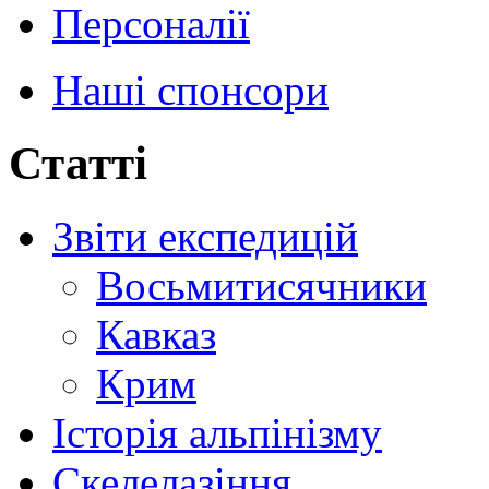
Персоналії
Наші спонсори
Статті
Звіти експедицій
Восьмитисячники
Кавказ
Крим
Історія альпінізму
Скелелазіння