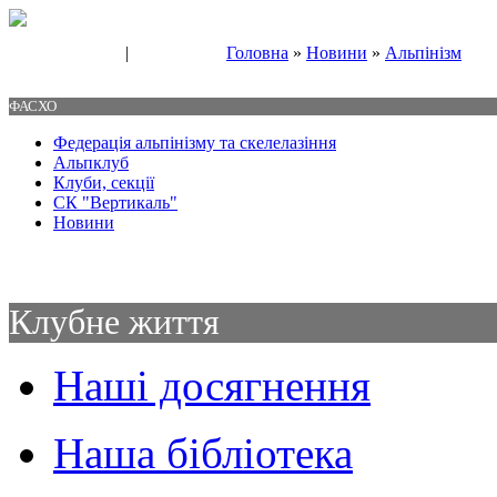
|
Головна
»
Новини
»
Альпінізм
Свяжитесь с нами
Контакты
ФАСХО
Федерація альпінізму та скелелазіння
Альпклуб
Клуби, секції
СК "Вертикаль"
Новини
Клубне життя
Наші досягнення
Наша бібліотека