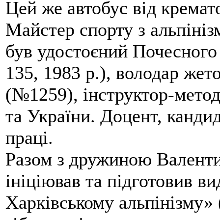
Цей же автобус від кремато
Майстер спорту з альпініз
був удостоєний Почесного
135, 1983 р.), володар жет
(№1259), інструктор-метод
та України. Доцент, кандид
праці.
Разом з дружиною Валенти
ініціював та підготовив ви
Харківському альпінізму» 