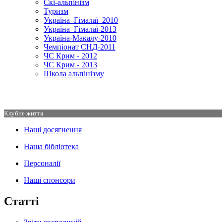
Скі-альпінізм
Туризм
Україна–Гімалаї–2010
Україна–Гімалаї-2013
Україна-Макалу-2010
Чемпіонат СНД-2011
ЧС Крим - 2012
ЧС Крим - 2013
Школа альпінізму
Клубне життя
Наші досягнення
Наша бібліотека
Персоналії
Наші спонсори
Статті