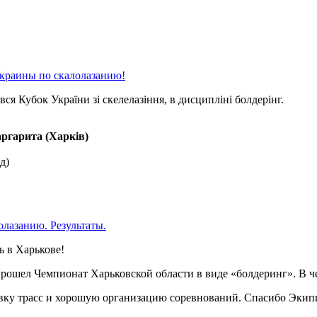
краины по скалолазанию!
я Кубок України зі скелелазіння, в дисципліні болдерінг.
ргарита (Харків)
д)
олазанию. Результаты.
ь в Харькове!
прошел Чемпионат Харьковской области в виде «болдеринг». В ч
овку трасс и хорошую организацию соревнований. Спасибо Эк