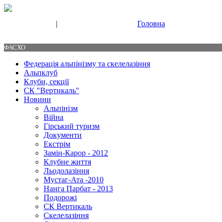
|
Головна
Свяжитесь с нами
Контакты
ФАСХО
Федерація альпінізму та скелелазіння
Альпклуб
Клуби, секції
СК "Вертикаль"
Новини
Альпінізм
Війна
Гірський туризм
Документи
Екстрім
Замін-Карор - 2012
Клубне життя
Льодолазіння
Мустаг-Ата -2010
Нанга Парбат - 2013
Подорожі
СК Вертикаль
Скелелазіння