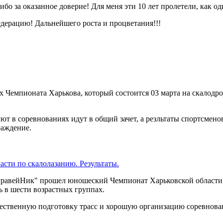
бо за оказанное доверие! Для меня эти 10 лет пролетели, как оди
ерацию! Дальнейшего роста и процветания!!!
х Чемпионата Харькова, который состоится 03 марта на скалодро
уют в соревнованиях идут в общий зачет, а резльтаты спортсмен
раждение.
сти по скалолазанию. Результаты.
уравейНик" прошел юношеский Чемпионат Харьковской области 
 в шести возрастных группах.
ачественную подготовку трасс и хорошую организацию соревнова