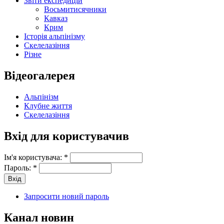
Звіти експедицій
Восьмитисячники
Кавказ
Крим
Історія альпінізму
Скелелазіння
Різне
Відеогалерея
Альпінізм
Клубне життя
Скелелазіння
Вхід для користувачив
Ім'я користувача:
*
Пароль:
*
Запросити новий пароль
Канал новин