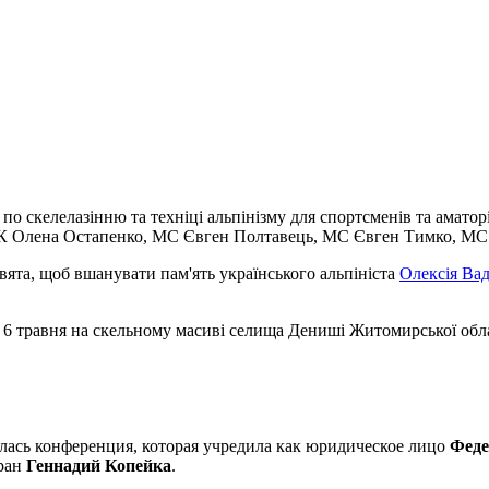
о скелелазінню та техніці альпінізму для спортсменів та аматорі
СМК Олена Остапенко, МС Євген Полтавець, МС Євген Тимко, МС 
свята, щоб вшанувати пам'ять українського альпініста
Олексія Ва
о 6 травня на скельному масиві селища Дениші Житомирської обла
оялась конференция, которая учредила как юридическое лицо
Феде
бран
Геннадий Копейка
.