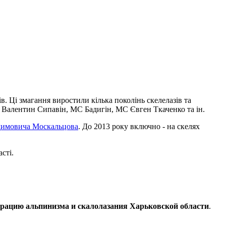
в. Ці змагання виростили кілька поколінь скелелазів та
Валентин Сипавін, МС Бадигін, МС Євген Ткаченко та ін.
димовича Москальцова
. До 2013 року включно - на скелях
сті.
рацию альпинизма и скалолазания Харьковской области
.