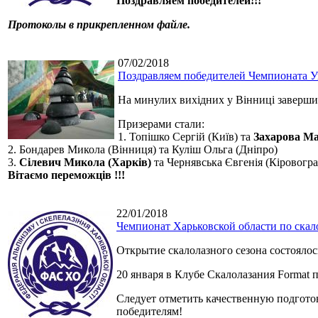
Поздравляем победителей!!!
Протоколы в прикрепленном файле.
07/02/2018
Поздравляем победителей Чемпионата У
На минулих вихідних у Вінниці завершивс
Призерами стали:
1. Топішко Сергій (Київ) та
Захарова Ма
2. Бондарев Микола (Вінниця) та Куліш Ольга (Дніпро)
3.
Сілевич Микола (Харків)
та Чернявська Євгенія (Кіровогра
Вітаємо переможців !!!
22/01/2018
Чемпионат Харьковской области по скал
Открытие скалолазного сезона состоялос
20 января в Клубе Скалолазания Format 
Следует отметить качественную подгот
победителям!