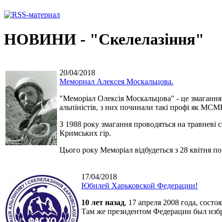
НОВИНИ - "Скелелазіння"
20/04/2018
Мемориал Алексея Москальцова.
"Меморіал Олексія Москальцова" - це змагання п
альпіністів, з них починали такі профі як М
З 1988 року змагання проводяться на травневі 
Кримських гір.
Цього року Меморіал відбудеться з 28 квітня п
17/04/2018
Юбилей Харьковской Федерации!
10 лет назад
, 17 апреля 2008 года, сост
Там же президентом Федерации был из