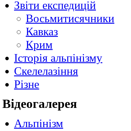
Звіти експедицій
Восьмитисячники
Кавказ
Крим
Історія альпінізму
Скелелазіння
Різне
Відеогалерея
Альпінізм