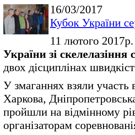
16/03/2017
Кубок України се
11 лютого 2017р.
України зі скелелазіння 
двох дісциплінах швидкіст
У змаганнях взяли участь 
Харкова, Дніпропетровськ
пройшли на відмінному рі
організаторам соревновані