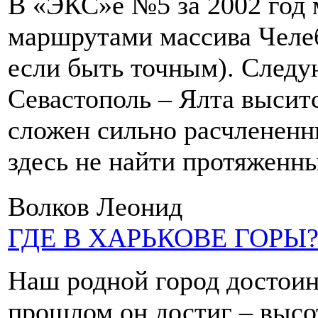
В «ЭКС»е №5 за 2002 год 
маршрутами массива Челеб
если быть точным). Следу
Севастополь – Ялта высит
сложен сильно расчленен
здесь не найти протяженн
Волков Леонид
ГДЕ В ХАРЬКОВЕ ГОРЫ
Наш родной город достоин
прошлом он достиг – высо