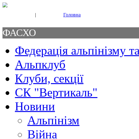
|
Головна
Свяжитесь с нами
Контакты
ФАСХО
Федерація альпінізму та
Альпклуб
Клуби, секції
СК "Вертикаль"
Новини
Альпінізм
Війна