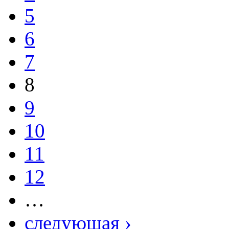
5
6
7
8
9
10
11
12
…
следующая ›