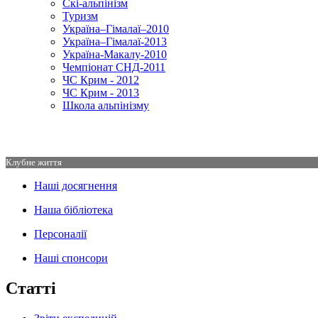
Скі-альпінізм
Туризм
Україна–Гімалаї–2010
Україна–Гімалаї-2013
Україна-Макалу-2010
Чемпіонат СНД-2011
ЧС Крим - 2012
ЧС Крим - 2013
Школа альпінізму
Клубне життя
Наші досягнення
Наша бібліотека
Персоналії
Наші спонсори
Статті