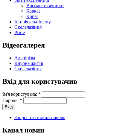
Звіти експедицій
Восьмитисячники
Кавказ
Крим
Історія альпінізму
Скелелазіння
Різне
Відеогалерея
Альпінізм
Клубне життя
Скелелазіння
Вхід для користувачив
Ім'я користувача:
*
Пароль:
*
Запросити новий пароль
Канал новин