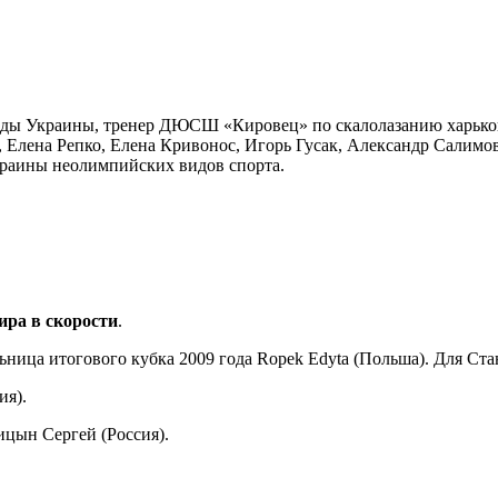
!
нды Украины, тренер ДЮСШ «Кировец» по скалолазанию харько
 Елена Репко, Елена Кривонос, Игорь Гусак, Александр Салимо
краины неолимпийских видов спорта.
ира в скорости
.
ница итогового кубка 2009 года Ropek Edyta (Польша). Для Стани
ия).
цын Сергей (Россия).