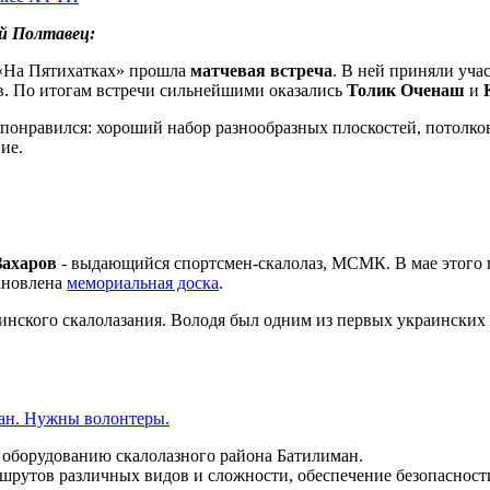
й Полтавец:
 «На Пятихатках» прошла
матчевая встреча
. В ней приняли уч
в. По итогам встречи сильнейшими оказались
Толик Оченаш
и
 понравился: хороший набор разнообразных плоскостей, потолко
ие.
Захаров
- выдающийся спортсмен-скалолаз, МСМК. В мае этого г
тановлена
мемориальная доска
.
ского скалолазания. Володя был одним из первых украинских ч
ан. Нужны волонтеры.
оборудованию скалолазного района Батилиман.
шрутов различных видов и сложности, обеспечение безопасност