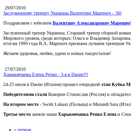
29/07/2010
Заслуженному тренеру Украины Валентине Маренич – 50!
Поздравляем с юбилеем
Валентину Александровну Маренич
Заслуженный тренер Украины, Старший тренер сборной кома
Мирового уровня, среди которых: Ольга и Владимир Захаровы,
итогам 1999 года В.А. Маренич признана лучшим тренером У
Желаем здоровья, любви, удачи и новых пьедесталов!
27/07/2010
Харьковчанка Елена Репко - 3-я в Daone!!!
24-25 июля в Daone (Италия) прошел очередной
этап Кубка М
Победителями стали
Кокорин Станислав (Россия) и обладатель
На втором месте
- Swirk Lukasz (Польша) и Morandi Sara (Итал
Третье место
заняли наша
Харьковчанка Репко Елена
и Сини
« первая