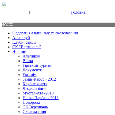
|
Головна
Свяжитесь с нами
Контакты
ФАСХО
Федерація альпінізму та скелелазіння
Альпклуб
Клуби, секції
СК "Вертикаль"
Новини
Альпінізм
Війна
Гірський туризм
Документи
Екстрім
Замін-Карор - 2012
Клубне життя
Льодолазіння
Мустаг-Ата -2010
Нанга Парбат - 2013
Подорожі
СК Вертикаль
Скелелазіння