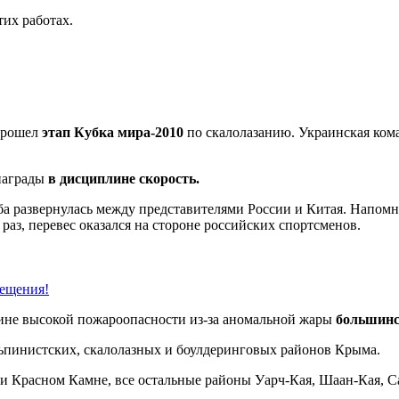
тих работах.
 прошел
этап Кубка мира-2010
по скалолазанию. Украинская кома
награды
в дисциплине скорость.
ба развернулась между представителями России и Китая. Напомни
й раз, перевес оказался на стороне российских спортсменов.
ещения!
ине высокой пожароопасности из-за аномальной жары
большинс
льпинистских, скалолазных и боулдеринговых районов Крыма.
 и Красном Камне, все остальные районы Уарч-Кая, Шаан-Кая, С