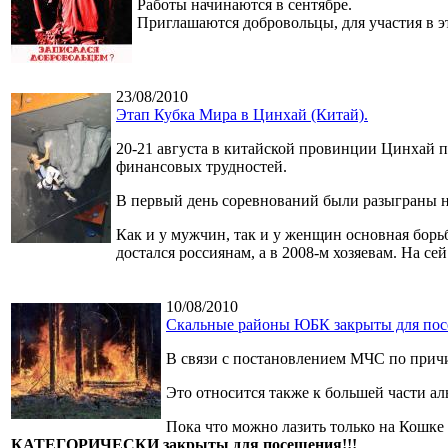
Работы начинаются в сентябре.
Приглашаются добровольцы, для участия в э
23/08/2010
Этап Кубка Мира в Цинхай (Китай).
20-21 августа в китайской провинции Цинхай
финансовых трудностей.
В первый день соревнований были разыграны 
Как и у мужчин, так и у женщин основная борь
достался россиянам, а в 2008-м хозяевам. На се
10/08/2010
Скальные районы ЮБК закрыты для пос
В связи с постановлением МЧС по прич
Это относится также к большей части а
Пока что можно лазить только на Кошке
КАТЕГОРИЧЕСКИ закрыты для посещения!!!