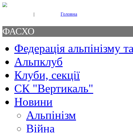
|
Головна
Свяжитесь с нами
Контакты
ФАСХО
Федерація альпінізму та
Альпклуб
Клуби, секції
СК "Вертикаль"
Новини
Альпінізм
Війна