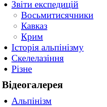
Звіти експедицій
Восьмитисячники
Кавказ
Крим
Історія альпінізму
Скелелазіння
Різне
Відеогалерея
Альпінізм