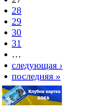
28
29
30
31
…
следующая ›
последняя »