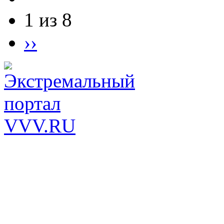
1 из 8
››