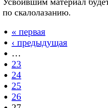
Усвоившим материал будет
по скалолазанию.
« первая
‹ предыдущая
…
23
24
25
26
27