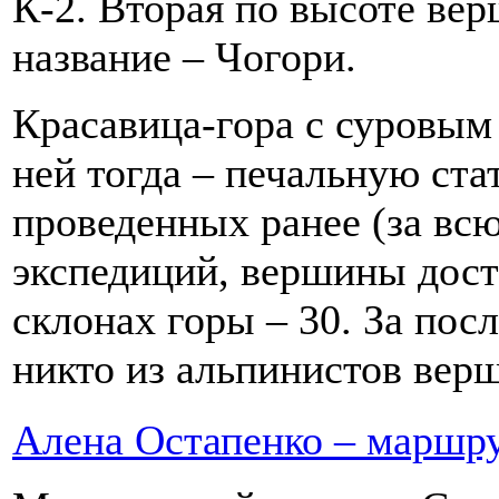
К-2. Вторая по высоте ве
название – Чогори.
Красавица-гора с суровым 
ней тогда – печальную ста
проведенных ранее (за вс
экспедиций, вершины дост
склонах горы – 30. За пос
никто из альпинистов верш
Алена Остапенко – маршру