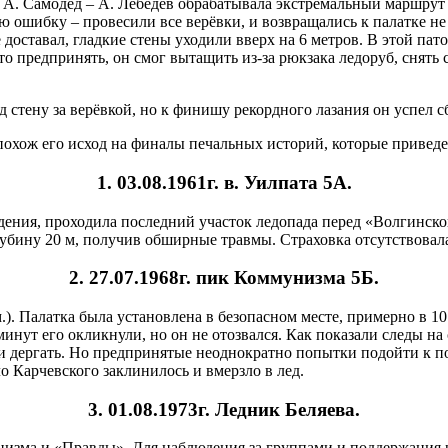
а А. Самодед – А. Лебедев обрабатывала экстремальный маршрут
 ошибку – провесили все верёвки, и возвращались к палатке не
доставал, гладкие стены уходили вверх на 6 метров. В этой пат
о предпринять, он смог вытащить из-за рюкзака ледоруб, снять с
 стену за верёвкой, но к финишу рекордного лазания он успел с
е похож его исход на финалы печальных историй, которые прив
1. 03.08.1961г. в. Уилпата 5А.
ждения, проходила последний участок ледопада перед «Волгинск
лубину 20 м, получив обширные травмы. Страховка отсутствовал
2. 27.07.1968г. пик Коммунизма 5Б.
.). Палатка была установлена в безопасном месте, примерно в 
минут его окликнули, но он не отозвался. Как показали следы на
тали дергать. Но предпринятые неоднократно попытки подойти к
ло Карчевского заклинилось и вмерзло в лед.
3. 01.08.1973г. Ледник Беляева.
изма и «Правды». Для наблюдения за группами и поддержания р