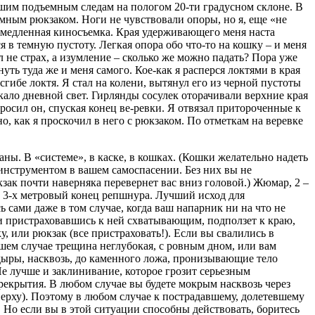
ашим подъемным следам на пологом 20-ти градусном склоне. В
емным рюкзаком. Ноги не чувствовали опоры, но я, еще «не
замедленная киносъемка. Края удерживающего меня наста
я в темную пустоту. Легкая опора обо что-то на кошку – и меня
 не страх, а изумление – сколько же можно падать? Пора уже
ть туда же и меня самого. Кое-как я расперся локтями в края
гибе локтя. Я стал на колени, вытянул его из черной пустоты
кало дневной свет. Гирлянды сосулек оторачивали верхние края
осил он, спуская конец ве-ревки. Я отвязал притороченные к
но, как я проскочил в него с рюкзаком. По отметкам на веревке
ны. В «системе», в каске, в кошках. (Кошки желательно надеть
м инструментом в вашем самоспасении. Без них вы не
зак почти наверняка перевернет вас вниз головой.) Жюмар, 2 –
м 3-х метровый конец репшнура. Лучший исход для
 сами даже в том случае, когда ваш напарник ни на что не
 и пристраховавшись к ней схватывающим, подползет к краю,
, или рюкзак (все пристраховать!). Если вы свалились в
шем случае трещина неглубокая, с ровным дном, или вам
т дыры, насквозь, до каменного ложа, пронизывающие тело
е лучше и заклинивание, которое грозит серьезным
рекрытия. В любом случае вы будете мокрым насквозь через
сверху). Поэтому в любом случае к пострадавшему, долетевшему
. Но если вы в этой ситуации способны действовать, боритесь