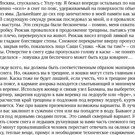
сквы, спускалась с Уллу-тау. Я бежал впереди остальных по н
дленно «осел» в снег по пояс, удерживаемый на поверхности объ
 из ямы. Дальнейшее до сих пор запечатлено в моей памяти как 
. В следующую секунду рюкзак последовал за мной, и я провалилс
то выступы. Эти секунды были бесконечны – помню, меня охватил
робку. Рюкзак провалился в продолжение трещины, пытаясь утяну
плечо, перевернулся на живот. Рюкзак висел второй лямкой на с
ли гладкие блестящие стены. Снежное перекрытие вверху пропус
 закрыв небо, показалось лицо Саши Сушко. «Как ты там?» – спр
ы. Отверстие в снегу едва пропускало голову в каске – не понят
отделался – ловушка для беспечного может быть куда коварнее…
режде всего, вы должны быть соответственным образом экипирова
а снега. Но, окажись вы в трещине, и кошки могут стать главны
е. Каска тоже не будет лишней, если учесть, что в трещине рюк
 на поясе, в кармане анорака находится схватывающий и миниму
веревке. Используя жюмар и связав узел Бахмана, вы выберетесь
артнер, закрепив идущую к вам веревку на ледорубе или «буре»,
расчистив край трещины и подложив под веревку ледоруб, куртку
ожняется. Уже при вашем приземлении возможны варианты. В луч
сли вас заклинит в сужении стен или вы попадете в воду. Бываю
ся под ледовыми сводами поток. Это самый скверный вариант. Н
ить слоем снега и ледышек рухнувшая за вами часть снежного пе
 20 минут провалившийся человек перестает отвечать на оклики 
чку, теплые вещи, примус и необходимое техническое снаряжение