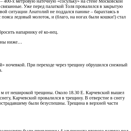
 – 400-х метровую натёчную «сосульку» на стене Московской
 связанные. Уже перед палаткой Толя провалился в закрытую
овой ситуации Анатолий не поддался панике – барахтаясь в
 пояса ледовый молоток, и (благо, на ногах были кошки!) стал
бросить напарнику её ко-нец.
едены ниже…
ой» ночевкой. При переходе через трещину обрушился снежный
а.
10 м от неширокой трещины. Около 18.30 Е. Карчевский вышел
 снегу, Карчевский провалился в трещину. В отверстие в снегу
 пострадавшему были безуспешны. Трещина в верхней части
адиосвязи были привлечены 4 альпиниста второго разряда под