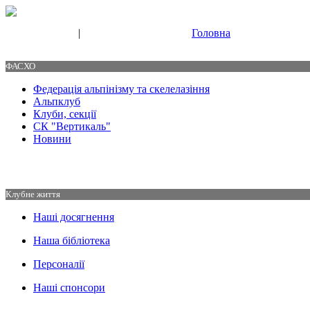
|
Головна
Свяжитесь с нами
Контакты
ФАСХО
Федерація альпінізму та скелелазіння
Альпклуб
Клуби, секції
СК "Вертикаль"
Новини
Клубне життя
Наші досягнення
Наша бібліотека
Персоналії
Наші спонсори