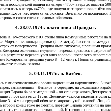
руппы восходителей вышли из лагеря «4700» вверх до высоты 500
вратились в лагерь «4700», где получили запрос вновь выйти в
рвым Котов, нес веревку на рюкзаке. Внезапно он провалился. 
метровым слоем снега и ледовых обломков.
4. 28.07.1974г. плато пика «Правды».
ела А. Ку-стовского с Ю. стены пика Коммунизма работали на п
е, Морчак, нес кольца веревки (2 – 3 метра). Расстояние между
метрах от поверхности. Трещина была глубокой, с ровными края
 Комарова окончилась неудачно – веревка врезалась в фирновый
и в результате перевернулся вниз головой, после чего перестал
ие Комарова из трещины ушло 8 – 12 минут. Попытка реанимации
уль-тате травмы головы.
5. 04.11.1975г. в. Казбек.
ась с многочисленными организационными нарушениями. 3 нояб
тярев, замыкающим – Деманов, в середине, на скользящих караб
еакция Тарана была замедленной – он стал страховать Дегтярева 
трещину проваливается Таран. Деманову удалось закрепить один ко
бине 3 – 4 м на грудной обвязке с запрокинутой головой. Лицо 
ть второй конец тоже не смогли, поэтому Тарана опустили на д
яснить, где находится пострадавший. К трещине подошли только 