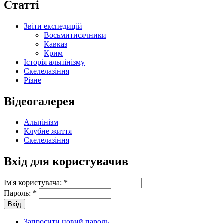
Статті
Звіти експедицій
Восьмитисячники
Кавказ
Крим
Історія альпінізму
Скелелазіння
Різне
Відеогалерея
Альпінізм
Клубне життя
Скелелазіння
Вхід для користувачив
Ім'я користувача:
*
Пароль:
*
Запросити новий пароль