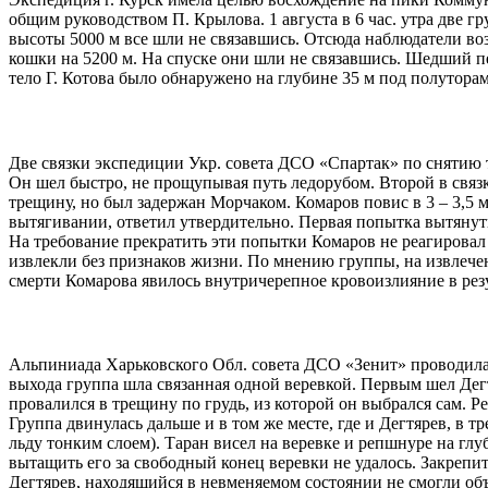
общим руководством П. Крылова. 1 августа в 6 час. утра две г
высоты 5000 м все шли не связавшись. Отсюда наблюдатели воз
кошки на 5200 м. На спуске они шли не связавшись. Шедший пе
тело Г. Котова было обнаружено на глубине 35 м под полутора
Две связки экспедиции Укр. совета ДСО «Спартак» по снятию т
Он шел быстро, не прощупывая путь ледорубом. Второй в связк
трещину, но был задержан Морчаком. Комаров повис в 3 – 3,5 
вытягивании, ответил утвердительно. Первая попытка вытянуть
На требование прекратить эти попытки Комаров не реагировал 
извлекли без признаков жизни. По мнению группы, на извлечен
смерти Комарова явилось внутричерепное кровоизлияние в рез
Альпиниада Харьковского Обл. совета ДСО «Зенит» проводил
выхода группа шла связанная одной веревкой. Первым шел Дег
провалился в трещину по грудь, из которой он выбрался сам. Р
Группа двинулась дальше и в том же месте, где и Дегтярев, в 
льду тонким слоем). Таран висел на веревке и репшнуре на глу
вытащить его за свободный конец веревки не удалось. Закрепи
Дегтярев, находящийся в невменяемом состоянии не смогли объ