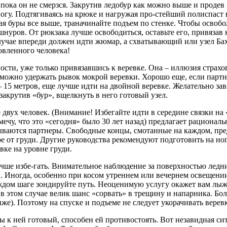
, пока он не смерзся. Закрутив ледобур как можно выше и проде
ногу. Подтягиваясь на крюке и нагружая про-стейший полиспаст 
вая буры все выше, траначинайте подъем по стенке. Чтобы освоб
пшнуров. От рюкзака лучше освободиться, оставьте его, привязав 
 случае впереди должен идти жюмар, а схватывающий или узел Ба
овленного человека!
сти, уже только привязавшись к веревке. Она – иллюзия страхо
к можно удержать рывок мокрой веревки. Хорошо еще, если партне
 – 15 метров, еще лучше идти на двойной веревке. Желательно зав
 закрутив «бур», вщелкнуть в него готовый узел.
е двух человек. (Внимание! Избегайте идти в середине связки н
чу, что это «сегодня» было 30 лет назад) предлагает рациональ
вязываются партнеры. Свободные концы, смотанные на каждом, п
е от груди. Другие руководства рекомендуют подготовить на но
вке на уровне груди.
чше избе-гать. Внимательное наблюдение за поверхностью ледн
. Иногда, особенно при косом утреннем или вечернем освещени
дом шаге зондируйте путь. Неоценимую услугу окажет вам лыжна
– в этом случае велик шанс «сорвать» в трещину и напарника. 
же). Поэтому на спуске и подъеме не следует укорачивать веревк
ы к ней готовый, способен ей противостоять. Вот незавидная си