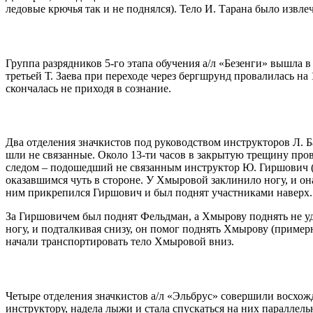
ледовые крючья так и не поднялся). Тело И. Тарана было извле
Группа разрядников 5-го этапа обучения а/л «Безенги» вышла в
третьей Т. Заева при переходе через бергшрунд провалилась на 
скончалась не приходя в сознание.
Два отделения значкистов под руководством инструкторов Л. 
шли не связанные. Около 13-ти часов в закрытую трещину пров
следом – подошедший не связанным инструктор Ю. Гиршович (о
оказавшимся чуть в стороне. У Хмыровой заклинило ногу, и о
ним прикрепился Гиршович и был поднят участниками наверх. 
За Гиршовичем был поднят Фельдман, а Хмырову поднять не уд
ногу, и подталкивая снизу, он помог поднять Хмырову (примерн
начали транспортировать тело Хмыровой вниз.
Четыре отделения значкистов а/л «Эльбрус» совершили восхожд
инструктору, надела лыжи и стала спускаться на них параллел