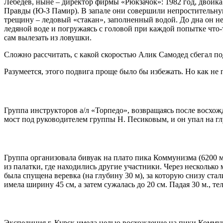
Лебедев, ныне – директор фирмы «Рюкзачок»: 1982 год, двойк
Правды (Ю-З Памир). В запале они совершили непростительную
трещину – ледовый «стакан», заполненный водой. До дна он не 
ледяной воде и погружаясь с головой при каждой попытке что-т
сам вылезать из ловушки.
Сложно рассчитать, с какой скоростью Алик Самодед сбегал под
Разумеется, этого подвига проще было бы избежать. Но как н
Группа инструкторов а/л «Торпедо», возвращаясь после восхо
мост под руководителем группы Н. Песиковым, и он упал на г
Группа организовала бивуак на плато пика Коммунизма (6200 м
из палатки, где находились другие участники. Через несколько 
была спущена веревка (на глубину 30 м), за которую снизу с
имела ширину 45 см, а затем сужалась до 20 см. Падая 30 м., те
Экспедиция г. Курск имела целью восхождение на пики Коммун