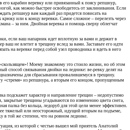
в в его карабин веревку или привязанный к поясу репшнур,
ногой, как можно быстрее освободитесь от заклинивания. Если
ождать репшнур вам каждый раз придется повисать на
к крюку или к концу веревки. Самое сложное – перелезть через
хмана – за ним. Двойная веревка и помощь сверху облегчат
вки, если ваш напарник идет вплотную за вами и держит в
р ваш не влетит в трещину вслед за вами. Заставьте его идти
язать на веревке перед собой узел проводника и вдеть в него
а «скользящем»! Моему знакомому это стоило жизни, но об этом
ный способ связывания двойки на леднике: ве-ревку делят на
редназначены для сбрасывания провалившемуся в трещину.
гу «стремя» из репшнура, а вторым его концом, пропущенным
ика подскажет характер и направление трещин – недопустимо
и, закрытые трещины угадываются по изменению цвета снега,
я палка без кольца, ледоруб для этой цели менее эффективен.
Более тяжелый или неосторожный, идущий вторым на подъеме,
у в той же степени, что на ровном леднике.
туация, из которой с честью вышел мой приятель Анатолий