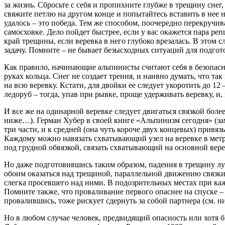
за жизнь. Сбросьте с себя и пропихните глубже в трещину снег
свяжите петлю на другом конце и попытайтесь вставить в нее 
удалось – это победа. Тем же способом, поочередно перекручи
самосховке. Дело пойдет быстрее, если у вас окажется пара ре
край трещины, если веревка в него глубоко врезалась. В этом
задачу. Помните – не бывает безысходных ситуаций для подгот
Как правило, начинающие альпинисты считают себя в безопасно
руках кольца. Снег не создает трения, и наивно думать, что та
на всю веревку. Кстати, для двойки ее следует укоротить до 12
ледоруб – тогда, упав при рывке, проще удерживать веревку, и,
И все же на одинарной веревке следует двигаться связкой боле
ниже…). Герман Хубер в своей книге «Альпинизм сегодня» (заме
три части, и к средней (она чуть короче двух концевых) при
Каждому можно навязать схватывающий узел на веревке в метр
под грудной обвязкой, связать схватывающий на основной вере
Но даже подготовившись таким образом, падения в трещину лу
обоим оказаться над трещиной, параллельной движению связки
слегка просевшего над ними. В подозрительных местах при каж
Помните также, что проваливание первого опаснее на спуске 
провалившись, тоже рискует сдернуть за собой партнера (см. ни
Но в любом случае человек, предвидящий опасность или хотя б