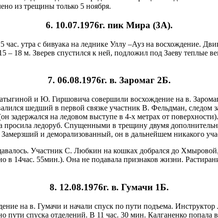
чено из трещины только 5 ноября.
6. 10.07.1976г. пик Мира (3А).
 5 час. утра с бивуака на леднике Уллу –Ауз на восхождение. Дв
15 – 18 м. Зверев спустился к ней, подложил под Заеву теплые в
7. 06.08.1976г. в. Заромаг 2Б.
Батыгиной и Ю. Гиршовича совершили восхождение на в. Заромаг
алился шедший в первой связке участник В. Фельдман, следом з
н задержался на ледовом выступе в 4-х метрах от поверхности
на просила ледоруб. Спущенными в трещину двумя дополнительн
Замерзший и деморализованный, он в дальнейшем никакого учас
авалось. Участник С. Любкин на кошках добрался до Хмыровой,
о в 14час. 55мин.). Она не подавала признаков жизни. Растиран
8. 12.08.1976г. в. Гумачи 1Б.
ение на в. Гумачи и начали спуск по пути подъема. Инструктор 
ьно пути спуска отделений. В 11 час. 30 мин. Калганенко попал