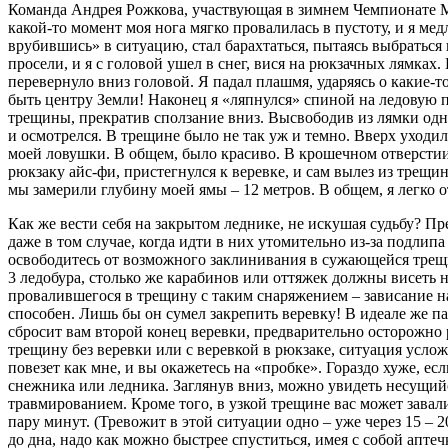
Команда Андрея Рожкова, участвующая в зимнем Чемпионате Мо
какой-то момент моя нога мягко провалилась в пустоту, и я ме
врубившись» в ситуацию, стал барахтаться, пытаясь выбраться
просели, и я с головой ушел в снег, вися на рюкзачных лямках
перевернуло вниз головой. Я падал плашмя, ударяясь о какие-
быть центру Земли! Наконец я «ляпнулся» спиной на ледовую п
трещины, прекратив сползание вниз. Высвободив из лямки одно 
и осмотрелся. В трещине было не так уж и темно. Вверх уходи
моей ловушки. В общем, было красиво. В крошечном отверстии,
рюкзаку айс-фи, пристегнулся к веревке, и сам вылез из трещин
мы замерили глубину моей ямы – 12 метров. В общем, я легко 
Как же вести себя на закрытом леднике, не искушая судьбу? П
даже в том случае, когда идти в них утомительно из-за подлип
освободитесь от возможного заклинивания в сужающейся трещин
3 ледобура, столько же карабинов или оттяжек должны висеть
провалившегося в трещину с таким снаряжением – зависание на 
способен. Лишь бы он сумел закрепить веревку! В идеале же п
сбросит вам второй конец веревки, предварительно осторожно 
трещину без веревки или с веревкой в рюкзаке, ситуация усл
повезет как мне, и вы окажетесь на «пробке». Гораздо хуже, е
снежника или ледника. Заглянув вниз, можно увидеть несущий
травмированием. Кроме того, в узкой трещине вас может завал
пару минут. (Тревожит в этой ситуации одно – уже через 15 –
до дна, надо как можно быстрее спуститься, имея с собой апте