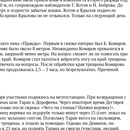
0 м, их сопровождали наблюдатели Г. Котов и Н. Боброва. До
верх и поднести забытые кошки. Котов и Крылов поднесли
На крики Крылова он не отзывался. Только на следующий день
лато пика «Правды». Первым в связке-пятерке был Б. Комаров.
 ними было около 8 метров. Неожиданно Комаров провалился в
ми, шириной менее метра. На вопрос сможет ли он помогать при
 край. Комаров стал пытаться забросить ногу на край трещины.
 отвечать на вопросы. После обработки края трещины Комарова
 продолжалась 2,5 – 3 часа, но безрезультатно. Причиной
ря участники поднялись на метеостанцию. При возвращении с
инах шли Таран и Дорофеева. Через некоторое время Дегтярев
только после окрика: «Чего ты стоишь? Натяни веревку!».
нец веревки на ледорубе только минут через 15 (снег лежал на
было засыпано снегом. Поскольку Таран висел на скользящем,
но трещины, и пошли за помощью. Однако ни Деманов, ни
в 23 часа, но поднять Тарана не смогли (участник, несший