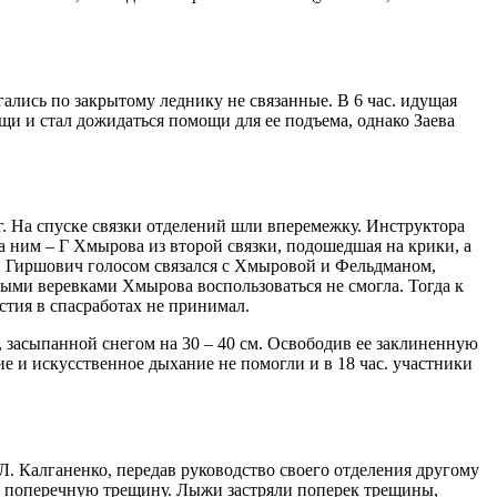
игались по закрытому леднику не связанные. В 6 час. идущая
ещи и стал дожидаться помощи для ее подъема, однако Заева
. На спуске связки отделений шли вперемежку. Инструктора
а ним – Г Хмырова из второй связки, подошедшая на крики, а
). Гиршович голосом связался с Хмыровой и Фельдманом,
ыми веревками Хмырова воспользоваться не смогла. Тогда к
тия в спасработах не принимал.
 засыпанной снегом на 30 – 40 см. Освободив ее заклиненную
ие и искусственное дыхание не помогли и в 18 час. участники
Л. Калганенко, передав руководство своего отделения другому
а в поперечную трещину. Лыжи застряли поперек трещины,