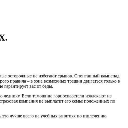
Х.
самые осторожные не избегают срывов. Спонтанный камнепад
рого правила – в зоне возможных трещин двигаться только в
е гарантирует вас от беды.
по леднику. Если тамошние горноспасатели извлекают из
страховая компания не выплатит его семье положенных по
ь это лучше всего на учебных занятиях по извлечению