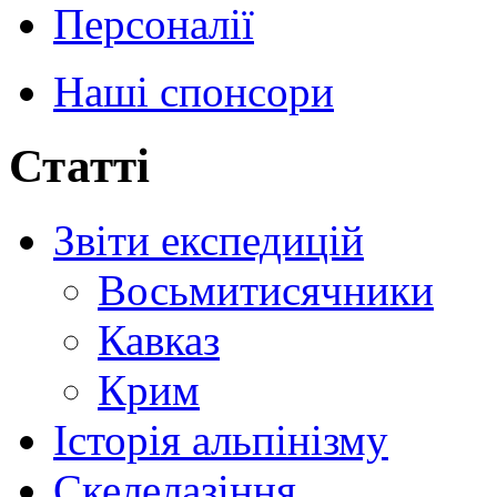
Персоналії
Наші спонсори
Статті
Звіти експедицій
Восьмитисячники
Кавказ
Крим
Історія альпінізму
Скелелазіння