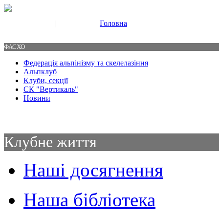
|
Головна
Свяжитесь с нами
Контакты
ФАСХО
Федерація альпінізму та скелелазіння
Альпклуб
Клуби, секції
СК "Вертикаль"
Новини
Клубне життя
Наші досягнення
Наша бібліотека