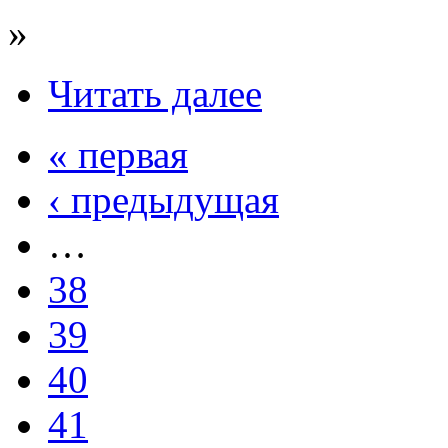
»
Читать далее
« первая
‹ предыдущая
…
38
39
40
41