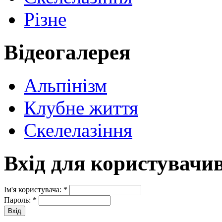
Різне
Відеогалерея
Альпінізм
Клубне життя
Скелелазіння
Вхід для користувачи
Ім'я користувача:
*
Пароль:
*