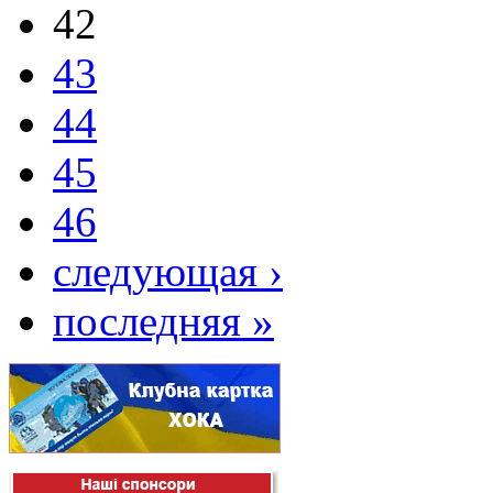
42
43
44
45
46
следующая ›
последняя »