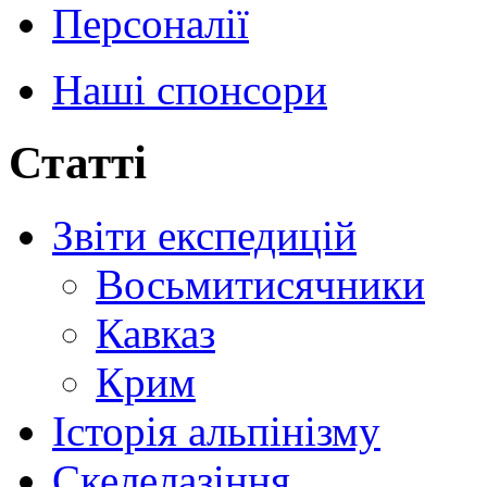
Персоналії
Наші спонсори
Статті
Звіти експедицій
Восьмитисячники
Кавказ
Крим
Історія альпінізму
Скелелазіння