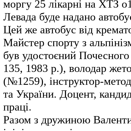
моргу 25 лікарні на ХТЗ о
Левада буде надано автобус
Цей же автобус від кремато
Майстер спорту з альпініз
був удостоєний Почесного
135, 1983 р.), володар жет
(№1259), інструктор-метод
та України. Доцент, кандид
праці.
Разом з дружиною Валенти