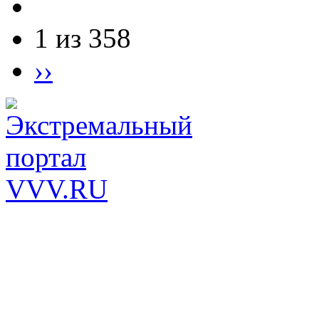
1 из 358
››