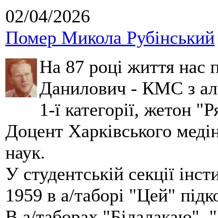
02/04/2026
Помер Микола Рубінський
На 87 році життя нас
Данилович - КМС з аль
1-ї категорії, жетон "
Доцент Харківського меді
наук.
У студентській секції інст
1959 в а/таборі "Цей" під
В а/таборах "Білалакаю", "