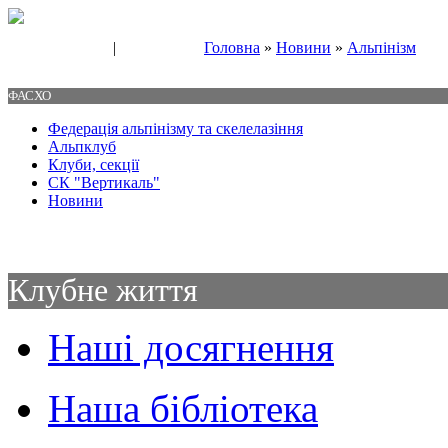
|
Головна
»
Новини
»
Альпінізм
Свяжитесь с нами
Контакты
ФАСХО
Федерація альпінізму та скелелазіння
Альпклуб
Клуби, секції
СК "Вертикаль"
Новини
Клубне життя
Наші досягнення
Наша бібліотека