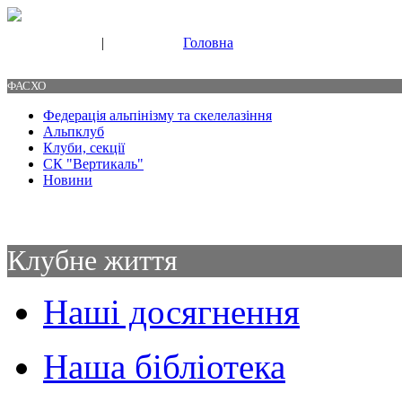
|
Головна
Свяжитесь с нами
Контакты
ФАСХО
Федерація альпінізму та скелелазіння
Альпклуб
Клуби, секції
СК "Вертикаль"
Новини
Клубне життя
Наші досягнення
Наша бібліотека