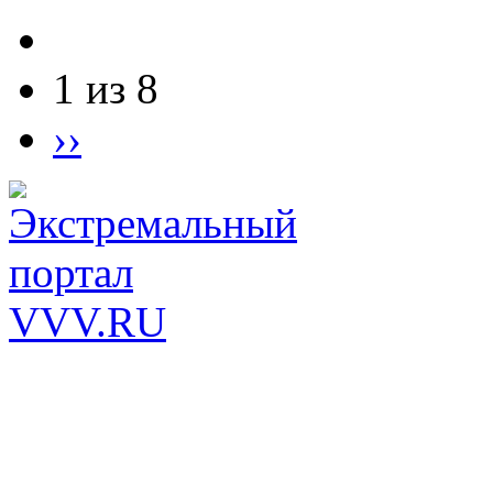
1 из 8
››