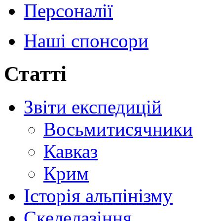
Персоналії
Наші спонсори
Статті
Звіти експедицій
Восьмитисячники
Кавказ
Крим
Історія альпінізму
Скелелазіння