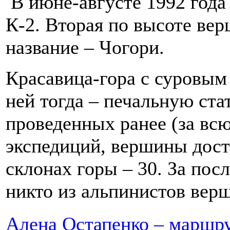
В июне-августе 1992 года 
К-2. Вторая по высоте ве
название – Чогори.
Красавица-гора с суровым 
ней тогда – печальную ста
проведенных ранее (за вс
экспедиций, вершины дост
склонах горы – 30. За пос
никто из альпинистов верш
Алена Остапенко – маршру