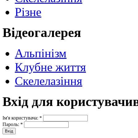
Різне
Відеогалерея
Альпінізм
Клубне життя
Скелелазіння
Вхід для користувачи
Ім'я користувача:
*
Пароль:
*