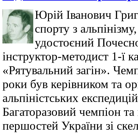
Юрій Іванович Гри
спорту з альпінізму
удостоєний Почесно
інструктор-методист 1-ї к
«Рятувальний загін». Чем
роки був керівником та ор
альпіністських експедицій
Багаторазовий чемпіон та
першостей України зі скел