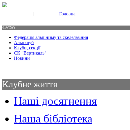
|
Головна
Свяжитесь с нами
Контакты
ФАСХО
Федерація альпінізму та скелелазіння
Альпклуб
Клуби, секції
СК "Вертикаль"
Новини
Клубне життя
Наші досягнення
Наша бібліотека