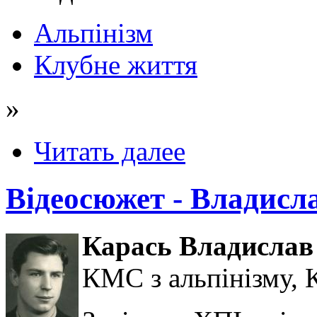
Альпінізм
Клубне життя
»
Читать далее
Відеосюжет - Владисл
Карась Владислав 
КМС з альпінізму, 