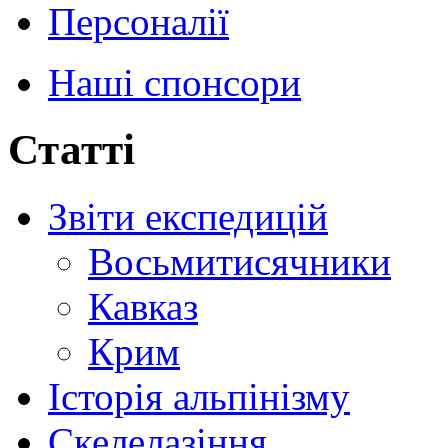
Персоналії
Наші спонсори
Статті
Звіти експедицій
Восьмитисячники
Кавказ
Крим
Історія альпінізму
Скелелазіння