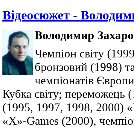
Відеосюжет - Володим
Володимир Захаров
Чемпіон світу (1999
бронзовий (1998) т
чемпіонатів Європи
Кубка світу; переможець (
(1995, 1997, 1998, 2000) 
«Х»-Games (2000), чемпіо