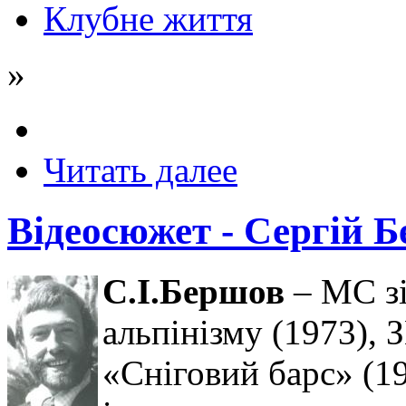
Клубне життя
»
Читать далее
Відеосюжет - Сергій 
С.І.Бершов
– МС зі
альпінізму (1973),
«Сніговий барс» (19