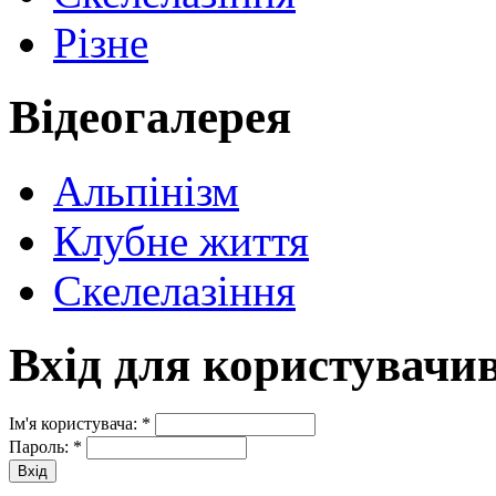
Різне
Відеогалерея
Альпінізм
Клубне життя
Скелелазіння
Вхід для користувачи
Ім'я користувача:
*
Пароль:
*