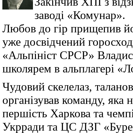
Закінчив ХПІ з від
заводі «Комунар».
Любов до гір прищепив йо
уже досвідчений горосход
«Альпініст СРСР» Владис
школярем в альплагері «Л
Чудовий скелелаз, талано
організував команду, яка 
першість Харкова та чемп
Укрради та ЦС ДЗГ «Бурев