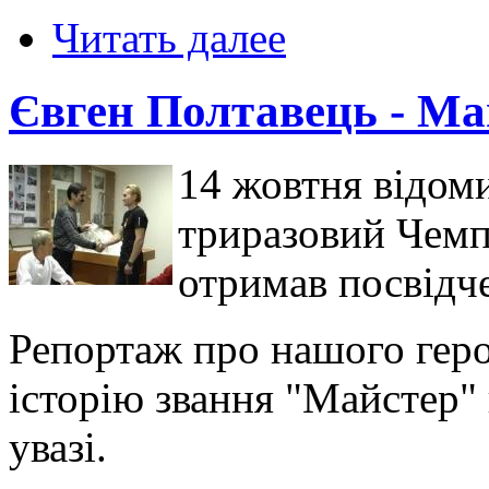
Читать далее
Євген Полтавець - Ма
14 жовтня відоми
триразовий Чемп
отримав посвідч
Репортаж про нашого героя
історію звання "Майстер"
увазі.