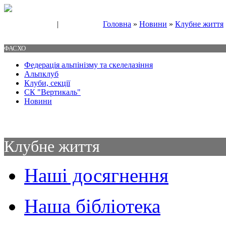
|
Головна
»
Новини
»
Клубне життя
Свяжитесь с нами
Контакты
ФАСХО
Федерація альпінізму та скелелазіння
Альпклуб
Клуби, секції
СК "Вертикаль"
Новини
Клубне життя
Наші досягнення
Наша бібліотека