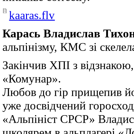
kaaras.flv
Карась Владислав Тихоно
альпінізму, КМС зі скелел
Закінчив ХПІ з відзнакою
«Комунар».
Любов до гір прищепив йо
уже досвідчений горосход
«Альпініст СРСР» Владис
школярем в альплагері «Л