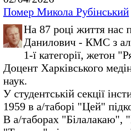
Помер Микола Рубінський
На 87 році життя нас
Данилович - КМС з аль
1-ї категорії, жетон "
Доцент Харківського меді
наук.
У студентській секції інст
1959 в а/таборі "Цей" під
В а/таборах "Білалакаю", "