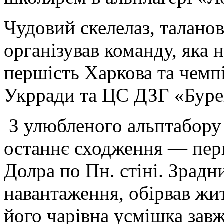
Чудовий скелелаз, талано
організував команду, яка 
першість Харкова та чемп
Укрради та ЦС ДЗГ «Бурев
З улюбленого альптабору
останнє сходження — пе
Долра по Пн. стіні. Зрадн
навантаження, обірвав жит
його чарівна усмішка зав