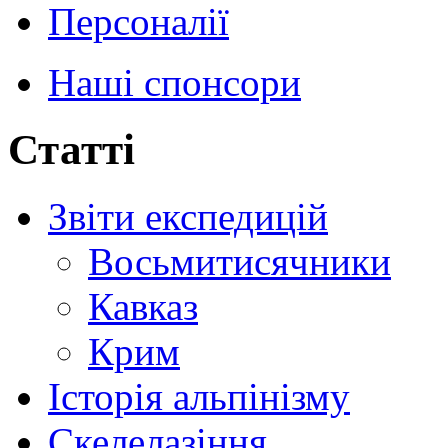
Персоналії
Наші спонсори
Статті
Звіти експедицій
Восьмитисячники
Кавказ
Крим
Історія альпінізму
Скелелазіння