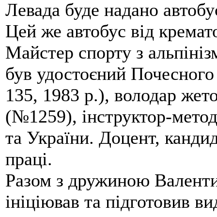
Левада буде надано автобус
Цей же автобус від кремато
Майстер спорту з альпініз
був удостоєний Почесного
135, 1983 р.), володар жет
(№1259), інструктор-метод
та України. Доцент, кандид
праці.
Разом з дружиною Валенти
ініціював та підготовив ви