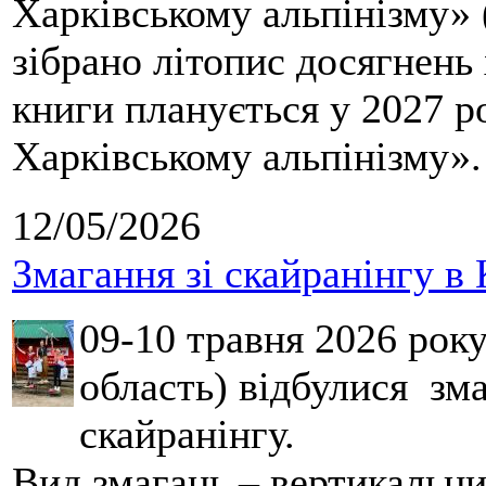
Харківському альпінізму» 
зібрано літопис досягнень 
книги планується у 2027 р
Харківському альпінізму».
12/05/2026
Змагання зі скайранінгу в 
09-10 травня 2026 рок
область) відбулися зма
скайранінгу.
Вид змагань – вертикальн