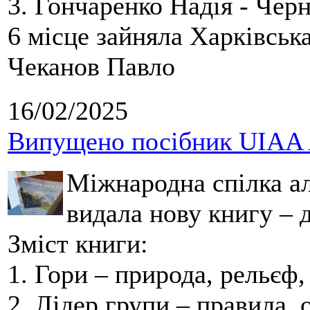
3.
Гончаренко Надія - Чер
6 місце зайняла Харківськ
Чеканов Павло
16/02/2025
Випущено посібник UIAA A
Міжнародна спілка ал
видала нову книгу – д
Зміст книги:
1. Гори – природа, рельєф,
2. Лідер групи – правила, 