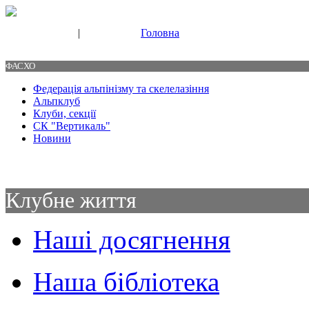
|
Головна
Свяжитесь с нами
Контакты
ФАСХО
Федерація альпінізму та скелелазіння
Альпклуб
Клуби, секції
СК "Вертикаль"
Новини
Клубне життя
Наші досягнення
Наша бібліотека