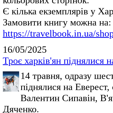
кольорових сторінок.
Є кілька екземплярів у Ха
Замовити книгу можна на:
https://travelbook.in.ua/sh
16/05/2025
Троє харків'ян піднялися н
14 травня, одразу шес
піднялися на Еверест, 
Валентин Сипавін, В'
Дяченко.