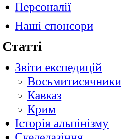
Персоналії
Наші спонсори
Статті
Звіти експедицій
Восьмитисячники
Кавказ
Крим
Історія альпінізму
Скелелазіння