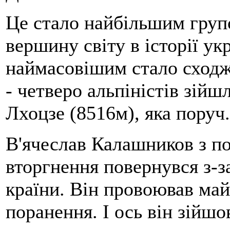
Це стало найбільшим гру
вершину світу в історії ук
наймасовішим стало сходж
- четверо альпіністів зійш
Лхоцзе (8516м), яка поруч
В'ячеслав Калашников з п
вторгнення повернувся з-за
країни. Він провоював май
поранення. І ось він зійшо