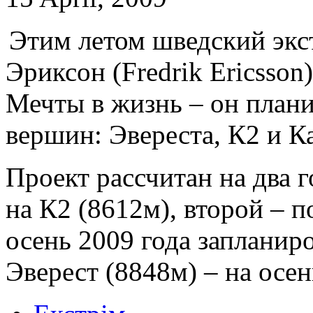
Этим летом шведский эк
Эриксон (Fredrik Ericsso
Мечты в жизнь – он плани
вершин: Эвереста, К2 и К
Проект рассчитан на два г
на К2 (8612м), второй – 
осень 2009 года запланир
Эверест (8848м) – на осен