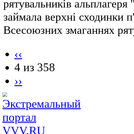
рятувальників альплагеря 
займала верхні сходинки п
Всесоюзних змаганнях рят
‹‹
4 из 358
››