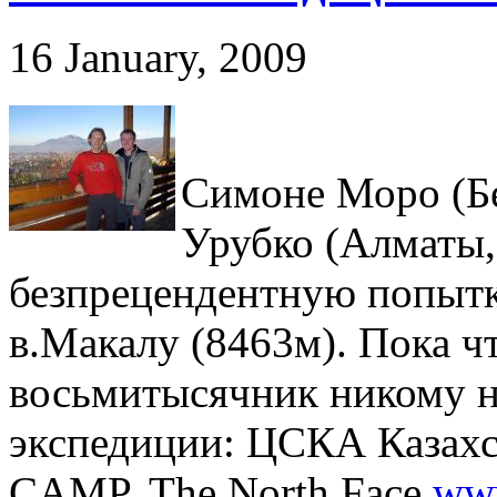
16 January, 2009
Симоне Моро (Бе
Урубко (Алматы,
безпрецендентную попытк
в.Макалу (8463м). Пока чт
восьмитысячник никому н
экспедиции: ЦСКА Казахст
CAMP, The North Face
www