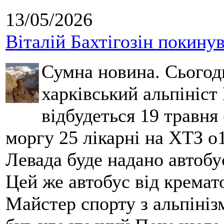
13/05/2026
Віталій Бахтігозін покинув 
Сумна новина. Сьогод
харківський альпініст 
відбудеться 19 травня 
моргу 25 лікарні на ХТЗ о
Левада буде надано автобус
Цей же автобус від кремато
Майстер спорту з альпініз