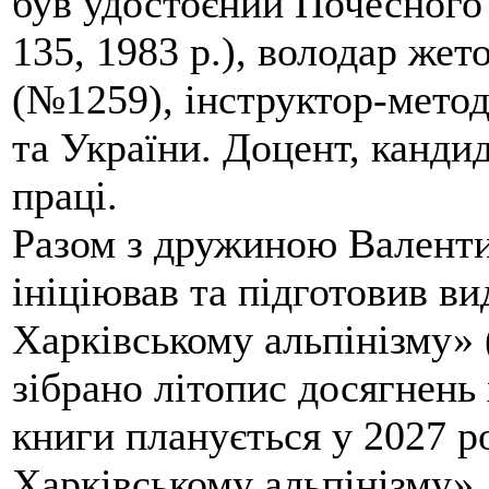
був удостоєний Почесного
135, 1983 р.), володар жет
(№1259), інструктор-метод
та України. Доцент, кандид
праці.
Разом з дружиною Валенти
ініціював та підготовив ви
Харківському альпінізму» 
зібрано літопис досягнень 
книги планується у 2027 р
Харківському альпінізму».