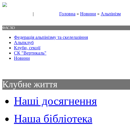
|
Головна
»
Новини
»
Альпінізм
Свяжитесь с нами
Контакты
ФАСХО
Федерація альпінізму та скелелазіння
Альпклуб
Клуби, секції
СК "Вертикаль"
Новини
Клубне життя
Наші досягнення
Наша бібліотека