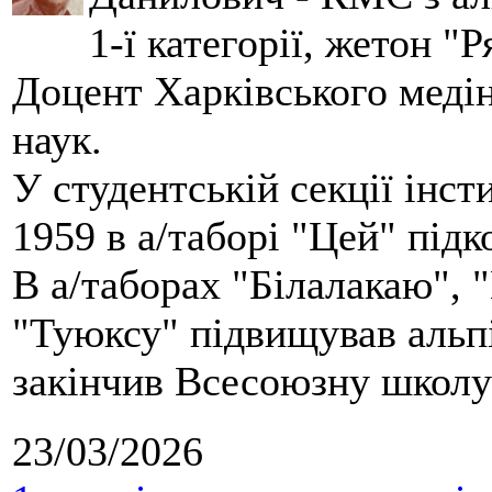
1-ї категорії, жетон "
Доцент Харківського меді
наук.
У студентській секції інст
1959 в а/таборі "Цей" під
В а/таборах "Білалакаю", "
"Туюксу" підвищував альпі
закінчив Всесоюзну школу 
23/03/2026