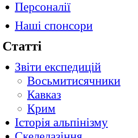
Персоналії
Наші спонсори
Статті
Звіти експедицій
Восьмитисячники
Кавказ
Крим
Історія альпінізму
Скелелазіння