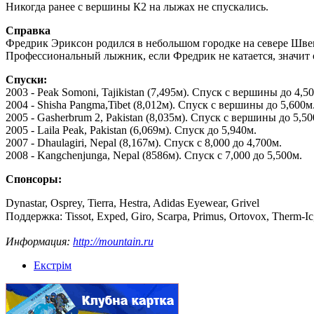
Никогда ранее с вершины К2 на лыжах не спускались.
Справка
Фредрик Эриксон родился в небольшом городке на севере Шве
Профессиональный лыжник, если Фредрик не катается, значит 
Спуски:
2003 - Peak Somoni, Tajikistan (7,495м). Спуск с вершины до 4,5
2004 - Shisha Pangma,Tibet (8,012м). Спуск с вершины до 5,600м
2005 - Gasherbrum 2, Pakistan (8,035м). Спуск с вершины до 5,50
2005 - Laila Peak, Pakistan (6,069м). Спуск до 5,940м.
2007 - Dhaulagiri, Nepal (8,167м). Спуск с 8,000 до 4,700м.
2008 - Kangchenjunga, Nepal (8586м). Спуск с 7,000 до 5,500м.
Спонсоры:
Dynastar, Osprey, Tierra, Hestra, Adidas Eyewear, Grivel
Поддержка: Tissot, Exped, Giro, Scarpa, Primus, Ortovox, Therm-Ic
Информация:
http://mountain.ru
Екстрім