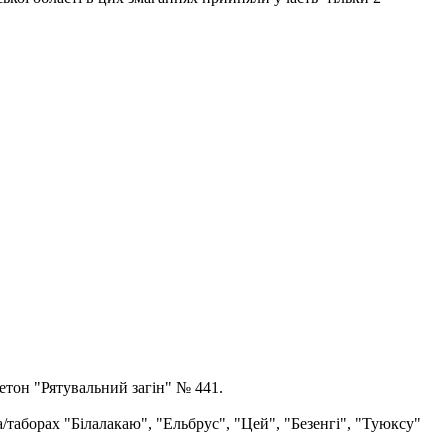
етон "Рятувальний загін" № 441.
а/таборах "Білалакаю", "Ельбрус", "Цей", "Безенгі", "Туюксу"