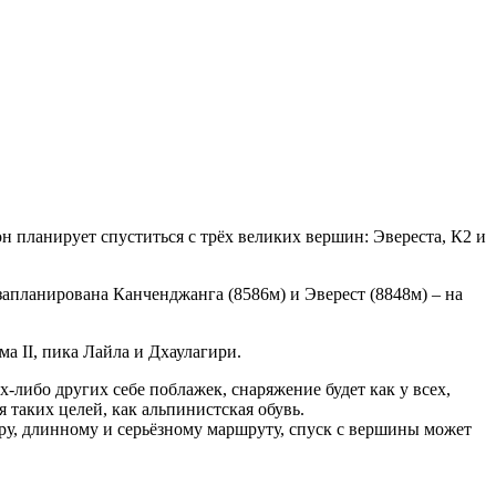
 планирует спуститься с трёх великих вершин: Эвереста, К2 и
 запланирована Канченджанга (8586м) и Эверест (8848м) – на
 II, пика Лайла и Дхаулагири.
либо других себе поблажек, снаряжение будет как у всех,
 таких целей, как альпинистская обувь.
ру, длинному и серьёзному маршруту, спуск с вершины может