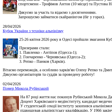
спортсмени - Трофімов Антон (10 місце) та Пустова Нат
Дякуємо за участь та відаємо з досягненнями.
Запрошуємо займатися скайранінгом (біг у горах).
28/04/2026
Кубок України з техніки альпінізму
25-26 квітня 2026 року в Одесі пройшли змагання Кубк
Призерами стали:
1. Павленко - Антіпов (Одесса-1);
2. Гончаренко - Чернявська (Одесса-2);
3. Репко - Панков (Харків).
Вітаємо переможців, а особливо харків'ян Олену Репко та Дмит
Дякуємо організаторів та суддів за проведену роботу!
02/04/2026
Помер Микола Рубінський
На 87 році життя нас покинув Рубінський Микола Дан
Доцент Харківського медінституту, кандидат медичн
У студентській секції інституту захопився альпінізм
підвищував альпіністську кваліфікацію. У 1966 закін