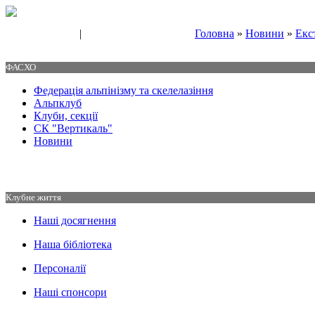
|
Головна
»
Новини
»
Екс
Свяжитесь с нами
Контакты
ФАСХО
Федерація альпінізму та скелелазіння
Альпклуб
Клуби, секції
СК "Вертикаль"
Новини
Клубне життя
Наші досягнення
Наша бібліотека
Персоналії
Наші спонсори