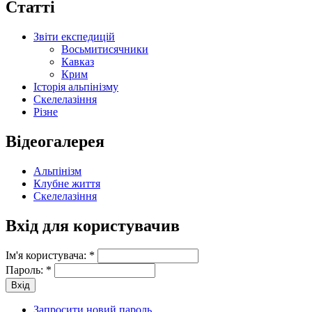
Статті
Звіти експедицій
Восьмитисячники
Кавказ
Крим
Історія альпінізму
Скелелазіння
Різне
Відеогалерея
Альпінізм
Клубне життя
Скелелазіння
Вхід для користувачив
Ім'я користувача:
*
Пароль:
*
Запросити новий пароль