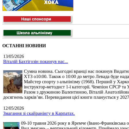
ОСТАННІ НОВИНИ
13/05/2026
Віталій Бахтігозін покинув нас...
Сумна новина. Сьогодні вранці нас покинув Видатний 
ХТЗ о10:00. Також о 10:00 до метро Левада буде нада
Майстер спорту з альпінізму (1968). Перший у Харко
інструктор-методист 1-ї категорії. Чемпіон СРСР та 
Разом з дружиною Валентиною, Віталій Анатолійович 
досягнень харків’ян. Перевидання цієї книги планується у 2027
12/05/2026
Змагання зі скайранінгу в Карпатах.
09-10 травня 2026 року в Яремче (Івано-Франківська о
Вид змагань – вертикальний кілометр. Приймало участь