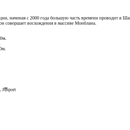
ции, начиная с 2000 года большую часть времени проводит в Ш
он совершает восхождения в массиве Монблана.
00м.
.
0м.
, J䭴port