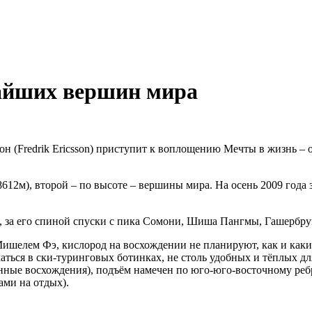
чайших вершин мира
(Fredrik Ericsson) приступит к воплощению Мечты в жизнь – он
 (8612м), второй – по высоте – вершины мира. На осень 2009 года
за его спиной спуски с пика Сомони, Шиша Пангмы, Гашербрума
шелем Фэ, кислород на восхождении не планируют, как и каких-
ться в ски-туринговых ботинках, не столь удобных и тёплых для
нные восхождения), подъём намечен по юго-юго-восточному реб
ами на отдых).