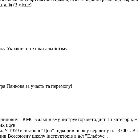
алія (3 місце).
у України з техніки альпінізму.
ра Панкова за участь та перемогу!
илович - КМС з альпінізму, інструктор-методист 1-ї категорії, ж
их наук.
ом. У 1959 в а/таборі "Цей" підкорив першу вершину п. "3700". В 
чив Всесоюзну школу інструкторів в а/л "Ельбрус".