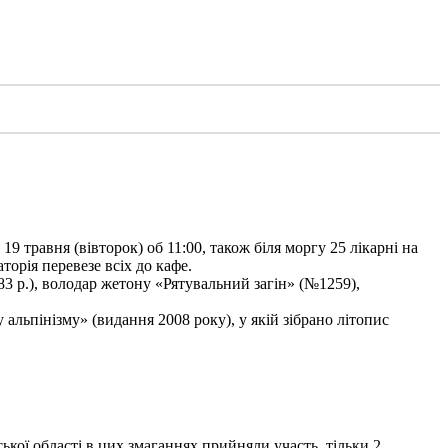
9 травня (вівторок) об 11:00, також біля моргу 25 лікарні на
торія перевезе всіх до кафе.
3 р.), володар жетону «Рятувальний загін» (№1259),
льпінізму» (видання 2008 року), у якій зібрано літопис
ької області в цих змаганнях прийняли участь тільки 2