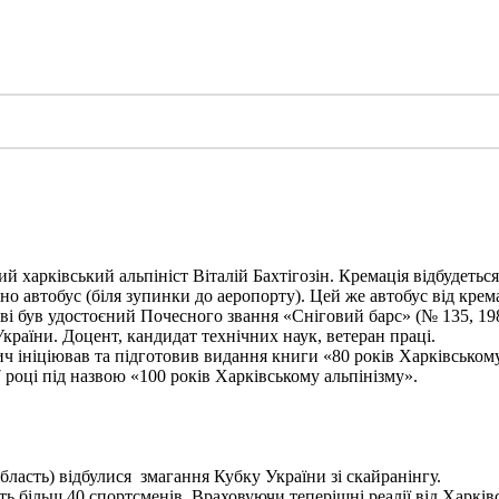
харківський альпініст Віталій Бахтігозін. Кремація відбудеться 1
но автобус (біля зупинки до аеропорту). Цей же автобус від крема
ві був удостоєний Почесного звання «Сніговий барс» (№ 135, 198
України. Доцент, кандидат технічних наук, ветеран праці.
ініціював та підготовив видання книги «80 років Харківському а
 році під назвою «100 років Харківському альпінізму».
бласть) відбулися змагання Кубку України зі скайранінгу.
 більш 40 спортсменів. Враховуючи теперішні реалії від Харківс