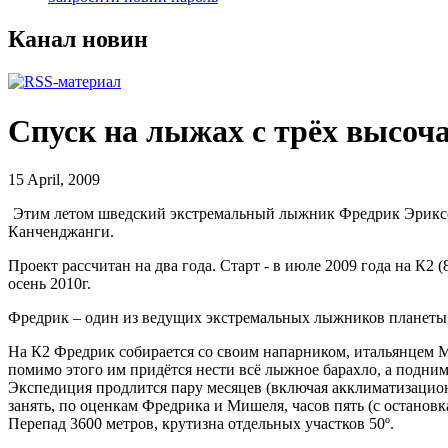
Канал новин
Спуск на лыжах с трёх высо
15 April, 2009
Этим летом шведский экстремальный лыжник Фредрик Эриксон 
Канченджанги.
Проект рассчитан на два года. Старт - в июле 2009 года на К2
осень 2010г.
Фредрик – один из ведущих экстремальных лыжников планеты, 
На К2 Фредрик собирается со своим напарником, итальянцем Ми
помимо этого им придётся нести всё лыжное барахло, а поднима
Экспедиция продлится пару месяцев (включая акклиматизацио
занять, по оценкам Фредрика и Мишеля, часов пять (с остановк
Перепад 3600 метров, крутизна отдельных участков 50º.