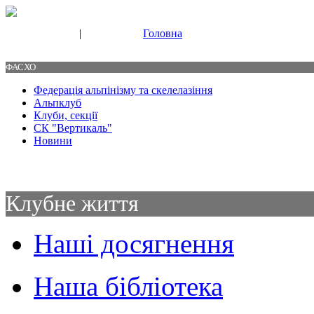
|
Головна
Свяжитесь с нами
Контакты
ФАСХО
Федерація альпінізму та скелелазіння
Альпклуб
Клуби, секції
СК "Вертикаль"
Новини
Клубне життя
Наші досягнення
Наша бібліотека