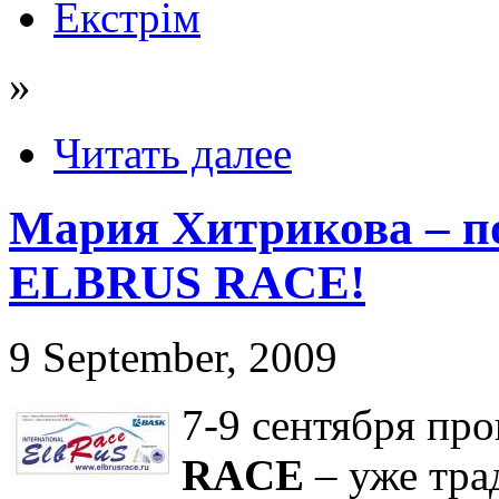
Екстрім
»
Читать далее
Мария Хитрикова – по
ELBRUS RACE!
9 September, 2009
7-9 сентября пр
RACE
– уже тра