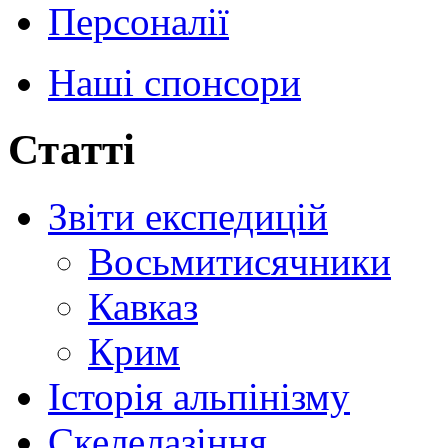
Персоналії
Наші спонсори
Статті
Звіти експедицій
Восьмитисячники
Кавказ
Крим
Історія альпінізму
Скелелазіння