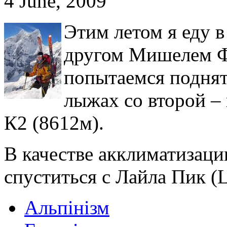
4 June, 2009
Этим летом я еду 
другом Мишелем Фэ
попытаемся поднять
лыжах со второй –
К2 (8612м).
В качестве акклиматизац
спуститься с Лайла Пик (L
Альпінізм