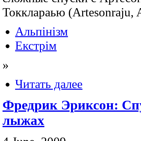
Токклараью (Artesonraju, A
Альпінізм
Екстрім
»
Читать далее
Фредрик Эриксон: Спу
лыжах