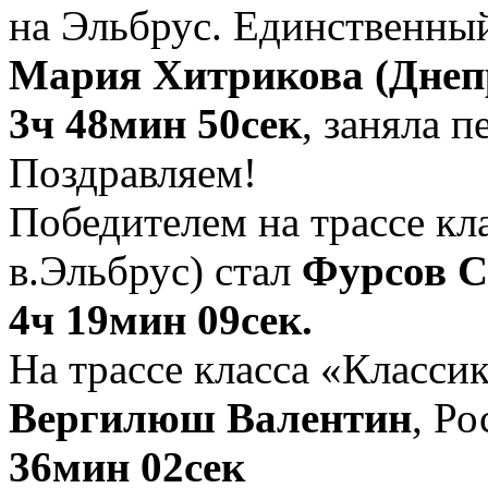
на Эльбрус. Единственный
Мария Хитрикова (Днеп
3ч 48мин 50сек
, заняла 
Поздравляем!
Победителем на трассе кл
в.Эльбрус) стал
Фурсов С
4ч 19мин 09сек.
На трассе класса «Классик
Вергилюш Валентин
, Ро
36мин 02сек