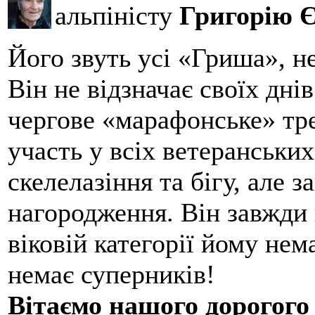
альпіністу
Григорію 
Його звуть усі «Гриша», н
Він не відзначає своїх дні
чергове «марафонське» тре
участь у всіх ветеранських
скелелазіння та бігу, але 
нагородження. Він завжди 
віковій категорії йому нем
немає суперників!
Вітаємо нашого дорогого