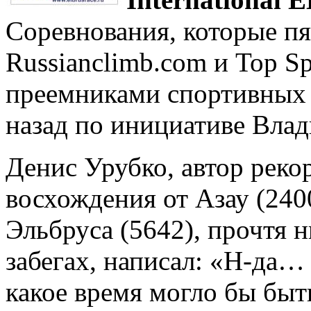
Соревнования, которые п
Russianclimb.com и Top Sp
преемниками спортивных с
назад по инициативе Вла
Денис Урубко, автор рекор
восхождения от Азау (24
Эльбруса (5642), прочтя 
забегах, написал: «Н-да…
какое время могло бы быт