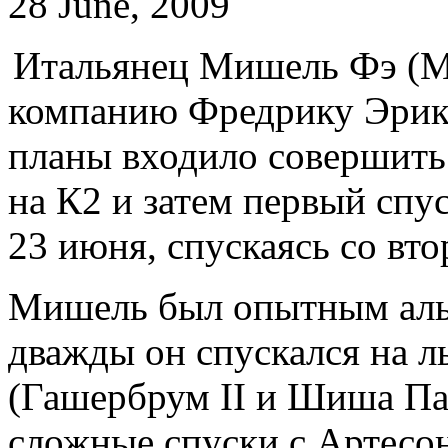
28 June, 2009
Итальянец Мишель Фэ (Mi
компанию Фредрику Эриксо
планы входило совершить
на К2 и затем первый спу
23 июня, спускаясь со вт
Мишель был опытным аль
дважды он спускался на 
(Гашербрум II и Шиша Па
сложные спуски с Артесо