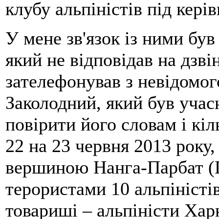
клубу альпіністів під кері
У мене зв'язок із ними бу
який не відповідав на дзві
зателефонував з невідомо
Заколодний, який був учасн
повірити його словам і кіл
22 на 23 червня 2013 року,
вершиною Нанга-Парбат (П
терористами 10 альпіністі
товариші – альпіністи Хар