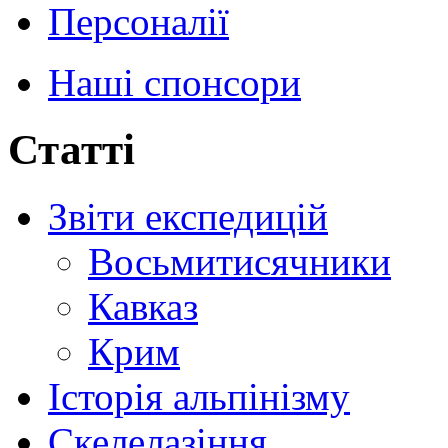
Персоналії
Наші спонсори
Статті
Звіти експедицій
Восьмитисячники
Кавказ
Крим
Історія альпінізму
Скелелазіння