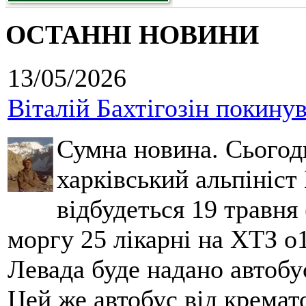
ОСТАННІ НОВИНИ
13/05/2026
Віталій Бахтігозін покинув 
Сумна новина. Сьогод
харківський альпініст 
відбудеться 19 травня 
моргу 25 лікарні на ХТЗ о
Левада буде надано автобус
Цей же автобус від кремато