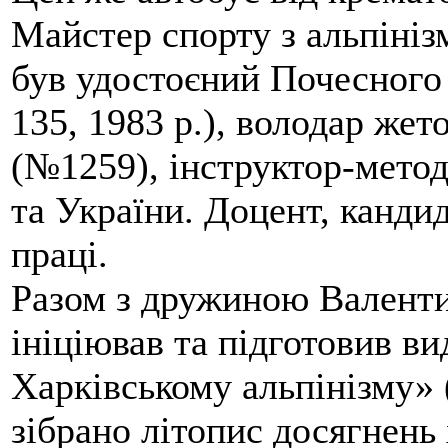
Майстер спорту з альпініз
був удостоєний Почесного
135, 1983 р.), володар жет
(№1259), інструктор-метод
та України. Доцент, кандид
праці.
Разом з дружиною Валенти
ініціював та підготовив ви
Харківському альпінізму» 
зібрано літопис досягнень 