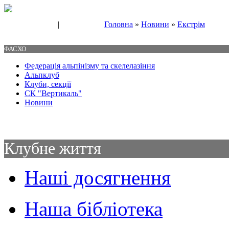
|
Головна
»
Новини
»
Екстрім
Свяжитесь с нами
Контакты
ФАСХО
Федерація альпінізму та скелелазіння
Альпклуб
Клуби, секції
СК "Вертикаль"
Новини
Клубне життя
Наші досягнення
Наша бібліотека