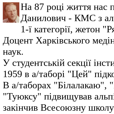
На 87 році життя нас
Данилович - КМС з аль
1-ї категорії, жетон "
Доцент Харківського меді
наук.
У студентській секції інст
1959 в а/таборі "Цей" під
В а/таборах "Білалакаю", "
"Туюксу" підвищував альпі
закінчив Всесоюзну школу 