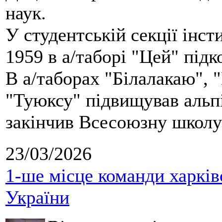
наук.
У студентській секції інст
1959 в а/таборі "Цей" під
В а/таборах "Білалакаю", "
"Туюксу" підвищував альпі
закінчив Всесоюзну школу 
23/03/2026
1-ше місце команди харків
України