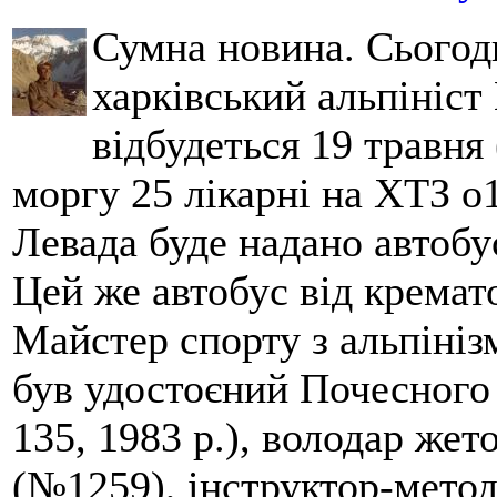
Сумна новина. Сьогод
харківський альпініст 
відбудеться 19 травня 
моргу 25 лікарні на ХТЗ о
Левада буде надано автобус
Цей же автобус від кремато
Майстер спорту з альпініз
був удостоєний Почесного
135, 1983 р.), володар жет
(№1259), інструктор-метод