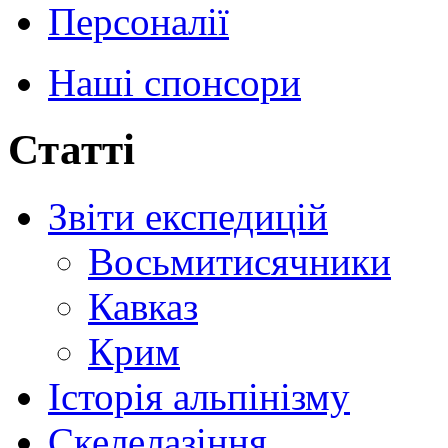
Персоналії
Наші спонсори
Статті
Звіти експедицій
Восьмитисячники
Кавказ
Крим
Історія альпінізму
Скелелазіння