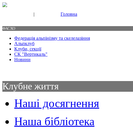
|
Головна
Свяжитесь с нами
Контакты
ФАСХО
Федерація альпінізму та скелелазіння
Альпклуб
Клуби, секції
СК "Вертикаль"
Новини
Клубне життя
Наші досягнення
Наша бібліотека