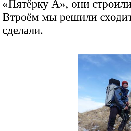
«Пятёрку А», они строил
Втроём мы решили сходить
сделали.