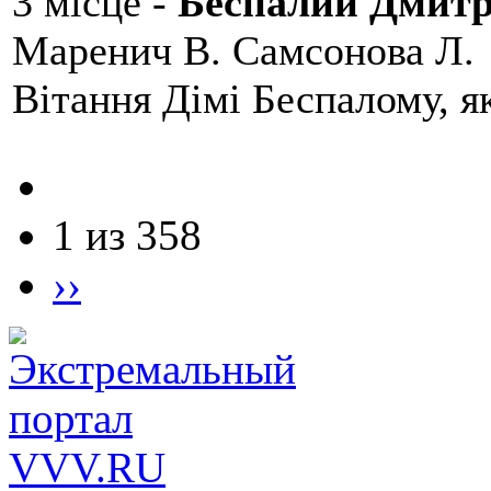
3 місце -
Беспалий Дмит
Маренич В. Самсонова Л.
Вітання Дімі Беспалому, 
1 из 358
››