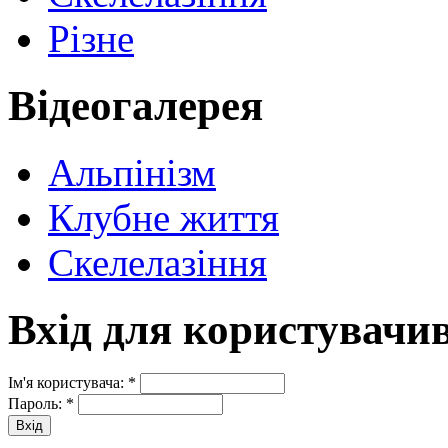
Різне
Відеогалерея
Альпінізм
Клубне життя
Скелелазіння
Вхід для користувачи
Ім'я користувача:
*
Пароль:
*