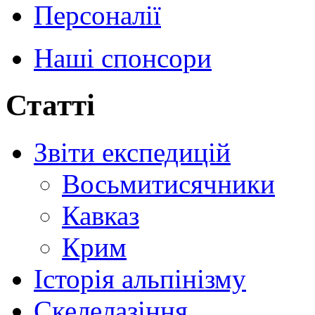
Персоналії
Наші спонсори
Статті
Звіти експедицій
Восьмитисячники
Кавказ
Крим
Історія альпінізму
Скелелазіння