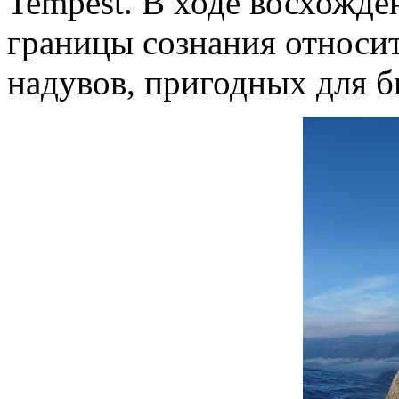
Tempest. В ходе восхожде
границы сознания относи
надувов, пригодных для б