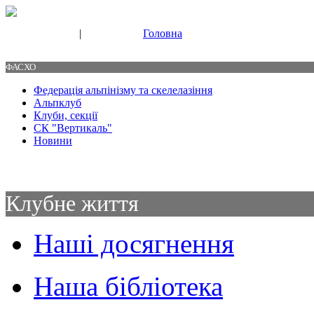
|
Головна
Свяжитесь с нами
Контакты
ФАСХО
Федерація альпінізму та скелелазіння
Альпклуб
Клуби, секції
СК "Вертикаль"
Новини
Клубне життя
Наші досягнення
Наша бібліотека