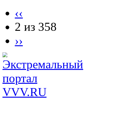
‹‹
2 из 358
››