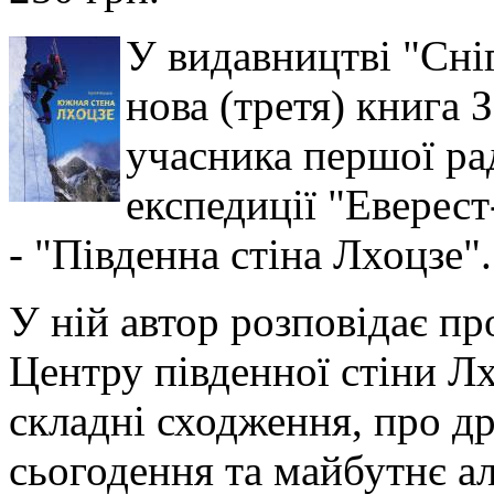
У видавництві "Сні
нова (третя) книга 
учасника першої ра
експедиції "Еверес
- "Південна стіна Лхоцзе".
У ній автор розповідає п
Центру південної стіни Лх
складні сходження, про др
сьогодення та майбутнє ал