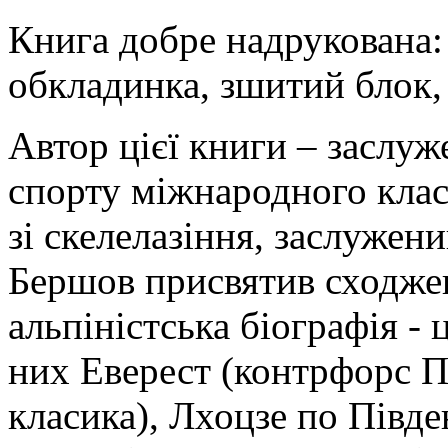
Книга добре надрукована: 
обкладинка, зшитий блок,
Автор цієї книги – заслуж
спорту міжнародного класу
зі скелелазіння, заслужен
Бершов присвятив сходжен
альпіністська біографія - 
них Еверест (контрфорс Пі
класика), Лхоцзе по Півде