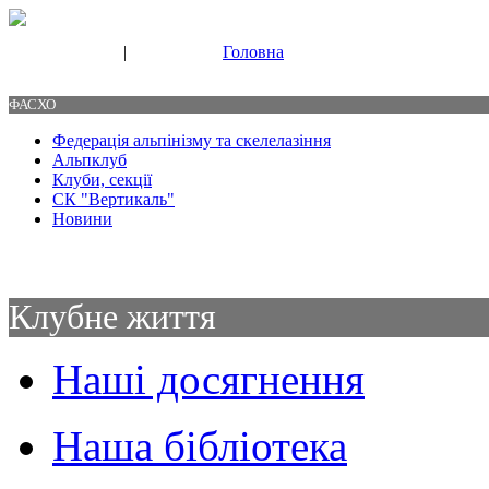
|
Головна
Свяжитесь с нами
Контакты
ФАСХО
Федерація альпінізму та скелелазіння
Альпклуб
Клуби, секції
СК "Вертикаль"
Новини
Клубне життя
Наші досягнення
Наша бібліотека