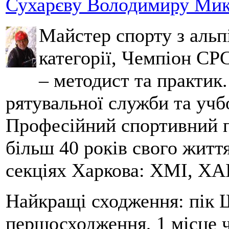
Сухарєву Володимиру Мико
Майстер спорту з альпі
категорії, Чемпіон СРС
– методист та практик
рятувальної служби та учб
Професійний спортивний п
більш 40 років свого життя
секціях Харкова: ХМІ, ХАІ
Найкращі сходження: пік Ш
першосходження, 1 місце 