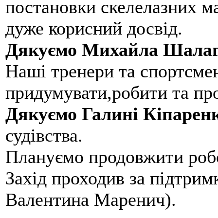
постановки скелелазних м
дуже корисний досвід.
Дякуємо Михайла Шалаг
Наші тренери та спортсме
придумувати,робити та пр
Дякуємо Галині Кіпарен
судівства.
Плануємо продовжити робо
Захід проходив за підтри
Валентина Маренич).