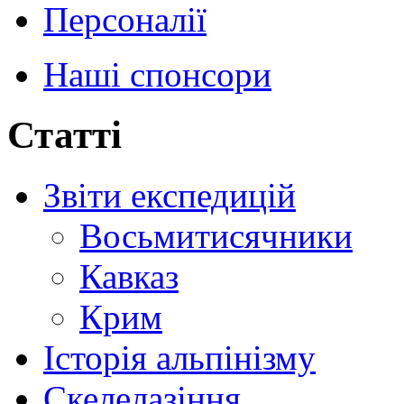
Персоналії
Наші спонсори
Статті
Звіти експедицій
Восьмитисячники
Кавказ
Крим
Історія альпінізму
Скелелазіння