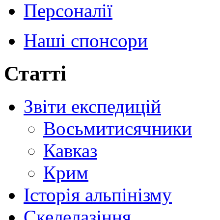
Персоналії
Наші спонсори
Статті
Звіти експедицій
Восьмитисячники
Кавказ
Крим
Історія альпінізму
Скелелазіння