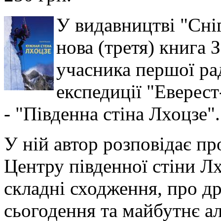
У видавництві "Сні
нова (третя) книга 
учасника першої ра
експедиції "Еверес
- "Південна стіна Лхоцзе".
У ній автор розповідає п
Центру південної стіни Лх
складні сходження, про др
сьогодення та майбутнє ал