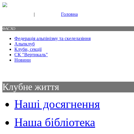
|
Головна
Свяжитесь с нами
Контакты
ФАСХО
Федерація альпінізму та скелелазіння
Альпклуб
Клуби, секції
СК "Вертикаль"
Новини
Клубне життя
Наші досягнення
Наша бібліотека