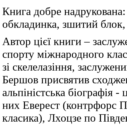
Книга добре надрукована: 
обкладинка, зшитий блок,
Автор цієї книги – заслуж
спорту міжнародного класу
зі скелелазіння, заслужен
Бершов присвятив сходжен
альпіністська біографія - 
них Еверест (контрфорс Пі
класика), Лхоцзе по Півде