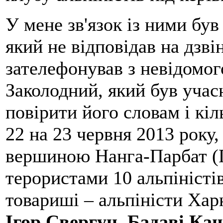
У мене зв'язок із ними бу
який не відповідав на дзві
зателефонував з невідомо
Заколодний, який був учасн
повірити його словам і кіл
22 на 23 червня 2013 року,
вершиною Нанга-Парбат (П
терористами 10 альпіністі
товариші – альпіністи Хар
Ігор Свергун, Бадаві Ка