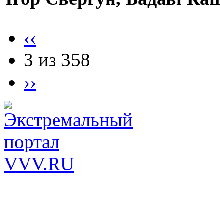
‹‹
3 из 358
››