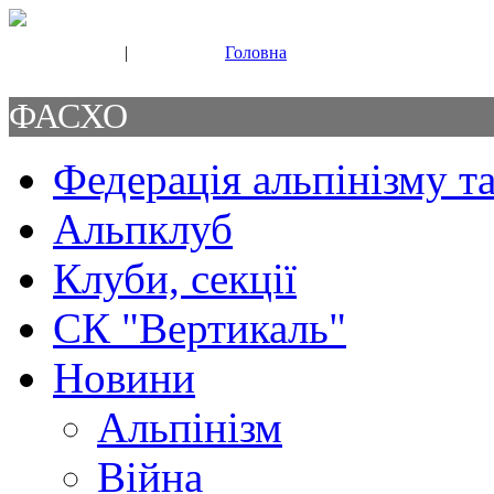
|
Головна
Свяжитесь с нами
Контакты
ФАСХО
Федерація альпінізму та
Альпклуб
Клуби, секції
СК "Вертикаль"
Новини
Альпінізм
Війна