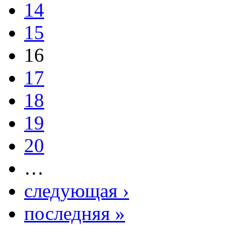
14
15
16
17
18
19
20
…
следующая ›
последняя »