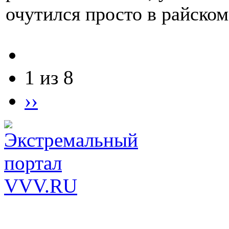
очутился просто в райском
1 из 8
››