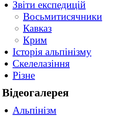
Звіти експедицій
Восьмитисячники
Кавказ
Крим
Історія альпінізму
Скелелазіння
Різне
Відеогалерея
Альпінізм