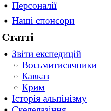
Персоналії
Наші спонсори
Статті
Звіти експедицій
Восьмитисячники
Кавказ
Крим
Історія альпінізму
Скелелазіння