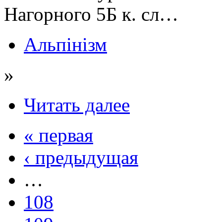
Нагорного 5Б к. сл…
Альпінізм
»
Читать далее
« первая
‹ предыдущая
…
108