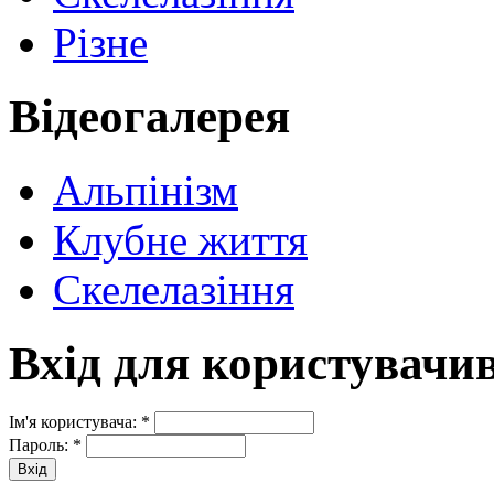
Різне
Відеогалерея
Альпінізм
Клубне життя
Скелелазіння
Вхід для користувачи
Ім'я користувача:
*
Пароль:
*