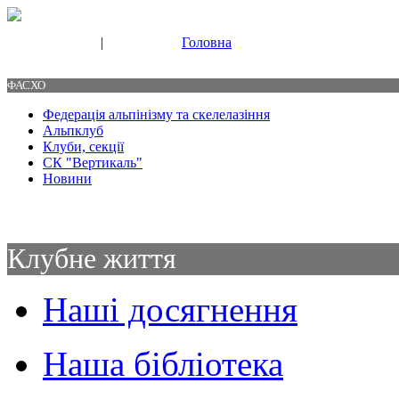
|
Головна
Свяжитесь с нами
Контакты
ФАСХО
Федерація альпінізму та скелелазіння
Альпклуб
Клуби, секції
СК "Вертикаль"
Новини
Клубне життя
Наші досягнення
Наша бібліотека