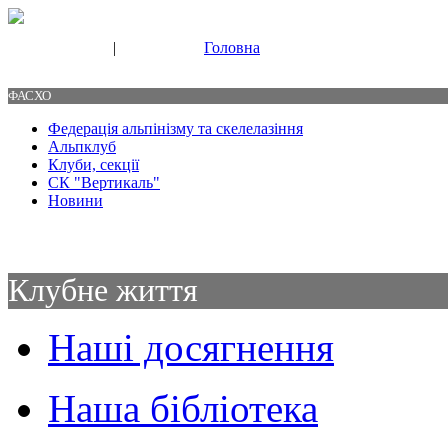
|
Головна
Свяжитесь с нами
Контакты
ФАСХО
Федерація альпінізму та скелелазіння
Альпклуб
Клуби, секції
СК "Вертикаль"
Новини
Клубне життя
Наші досягнення
Наша бібліотека