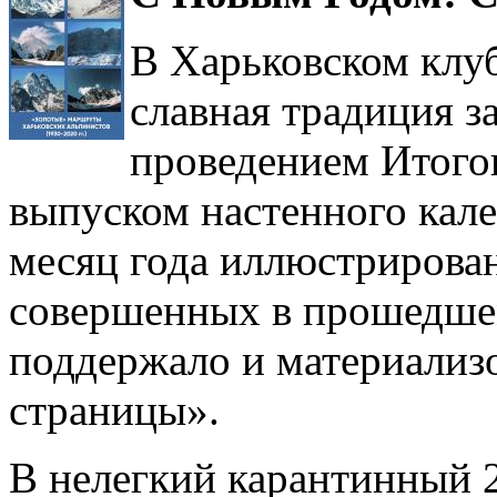
В Харьковском клу
славная традиция з
проведением Итогов
выпуском настенного кале
месяц года иллюстрирова
совершенных в прошедшем
поддержало и материализо
страницы».
В нелегкий карантинный 2