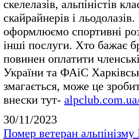
скелелазів, альпіністів кла
скайрайнерів і льодолазів
оформлюємо спортивні роз
інші послуги. Хто бажає б
повинен оплатити членські
України та ФАіС Харківськ
змагається, може це зроби
внески тут-
alpclub.com.ua
30/11/2023
Помер ветеран альпінізму