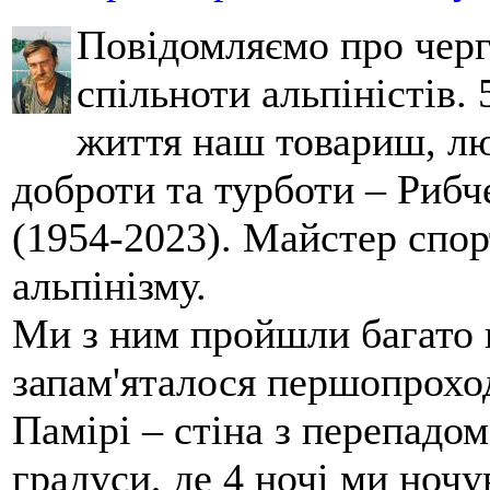
Повідомляємо про черг
спільноти альпіністів.
життя наш товариш, лю
доброти та турботи – Риб
(1954-2023). Майстер спор
альпінізму.
Ми з ним пройшли багато 
запам'яталося першопрохо
Памірі – стіна з перепадо
градуси, де 4 ночі ми ночу