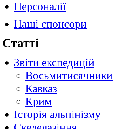
Персоналії
Наші спонсори
Статті
Звіти експедицій
Восьмитисячники
Кавказ
Крим
Історія альпінізму
Скелелазіння