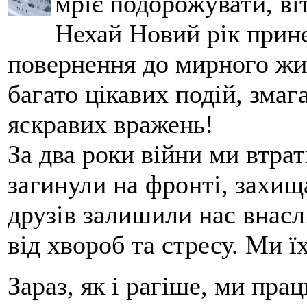
мріє подорожувати, ві
Нехай Новий рік прин
повернення до мирного жит
багато цікавих подій, змаг
яскравих вражень!
За два роки війни ми втрат
загинули на фронті, захи
друзів залишили нас внасл
від хвороб та стресу. Ми 
Зараз, як і рагіше, ми пра