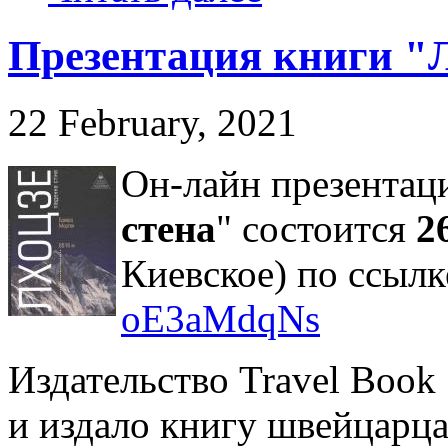
Презентация книги "Л
22 February, 2021
Он-лайн презентаци
стена
" состоится
2
Киевское) по ссыл
oE3aMdqNs
Издательство Travel Book
и издало книгу швейцарц