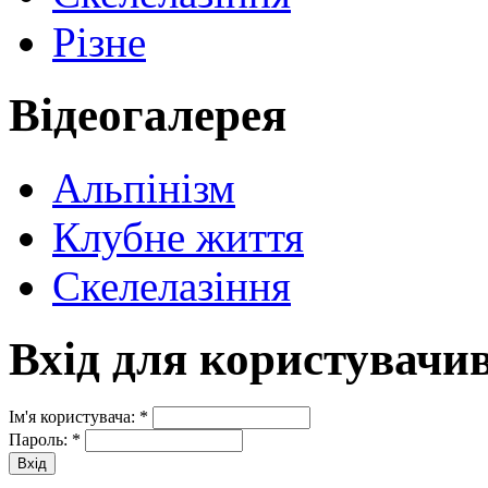
Різне
Відеогалерея
Альпінізм
Клубне життя
Скелелазіння
Вхід для користувачи
Ім'я користувача:
*
Пароль:
*