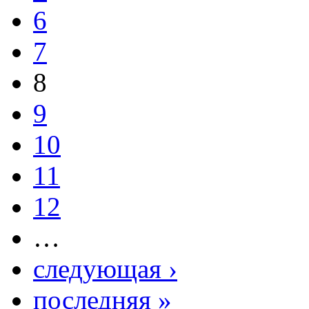
6
7
8
9
10
11
12
…
следующая ›
последняя »