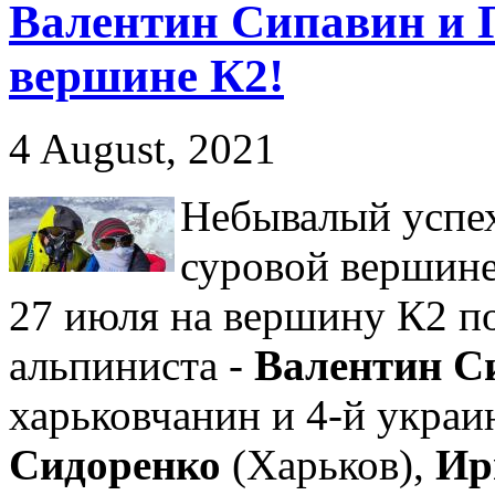
Валентин Сипавин и 
вершине К2!
4 August, 2021
Небывалый успех
суровой вершине
27 июля на вершину К2 п
альпиниста -
Валентин С
харьковчанин и 4-й украи
Сидоренко
(Харьков),
Ир