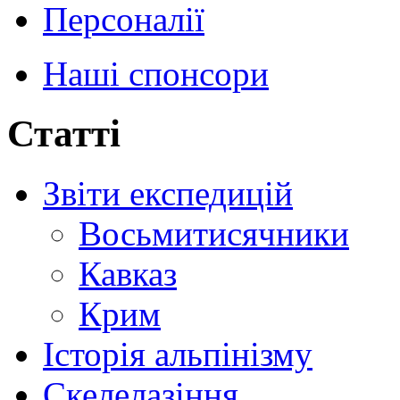
Персоналії
Наші спонсори
Статті
Звіти експедицій
Восьмитисячники
Кавказ
Крим
Історія альпінізму
Скелелазіння