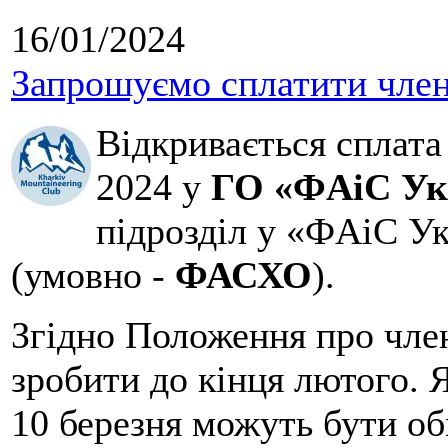
16/01/2024
Запрошуємо сплатити членс
Відкривається сплата
2024 у
ГО «ФAiC Ук
підрозділ у «ФAiC Ук
(умовно -
ФАСХО
).
Згідно Положення про член
зробити до кінця лютого. 
10 березня можуть бути об