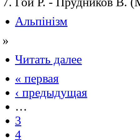
7. Гой Р. - Прудников В. 
Альпінізм
»
Читать далее
« первая
‹ предыдущая
…
3
4