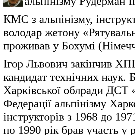
альпінізму Рудерман І
КМС з альпінізму, інструкт
володар жетону «Рятувальн
проживав у Бохумі (Німечч
Ігор Львович закінчив ХПІ
кандидат технічних наук. 
Харківської облради ДСТ 
Федерації альпінізму Харк
інструкторів з 1968 до 19
по 1990 рік брав участь у 