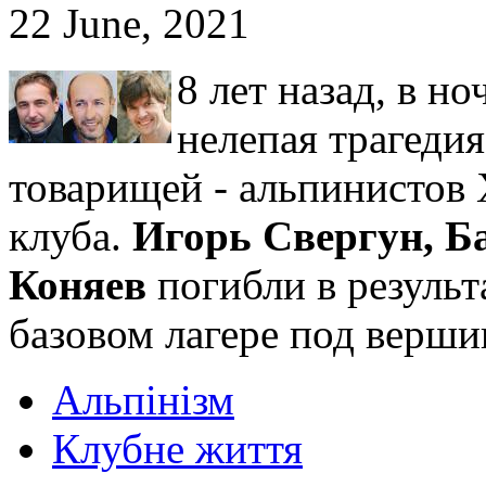
22 June, 2021
8 лет назад, в но
нелепая трагеди
товарищей - альпинистов 
клуба.
Игорь Свергун, Б
Коняев
погибли в результ
базовом лагере под верши
Альпінізм
Клубне життя