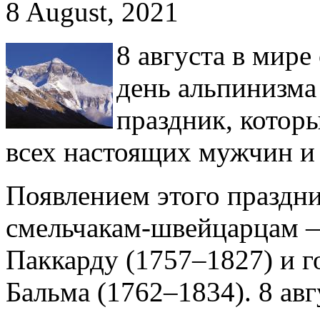
8 August, 2021
8 августа в мир
день альпинизма
праздник, которы
всех настоящих мужчин и
Появлением этого праздн
смельчакам-швейцарцам 
Паккарду (1757–1827) и 
Бальма (1762–1834). 8 ав