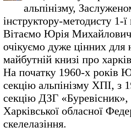
альпінізму, Заслужено
інструктору-методисту 1-ї 
Вітаємо Юрія Михайловича
очікуємо дуже цінних для 
майбутній книзі про харків
На початку 1960-х років 
секцію альпінізму ХПІ, з 1
секцію ДЗГ «Буревісник», 
Харківської обласної Федер
скелелазіння.