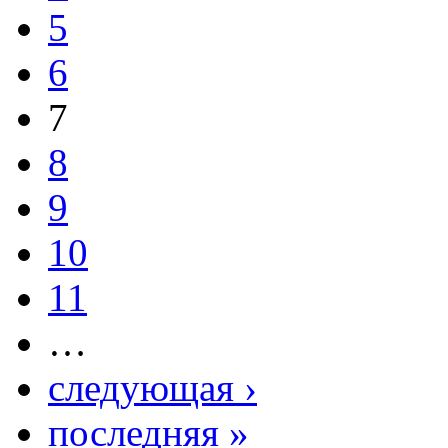
5
6
7
8
9
10
11
…
следующая ›
последняя »