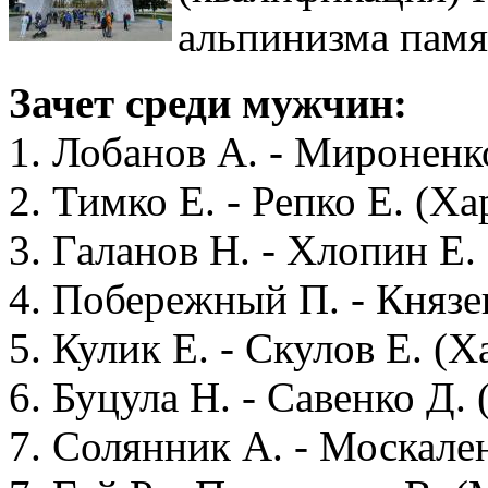
альпинизма памя
Зачет среди мужчин:
1. Лобанов А. - Миронен
2. Тимко Е. - Репко Е. (Ха
3. Галанов Н. - Хлопин Е.
4. Побережный П. - Князев
5. Кулик Е. - Скулов Е. (Х
6. Буцула Н. - Савенко Д. 
7. Солянник А. - Москален