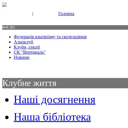
|
Головна
Свяжитесь с нами
Контакты
ФАСХО
Федерація альпінізму та скелелазіння
Альпклуб
Клуби, секції
СК "Вертикаль"
Новини
Клубне життя
Наші досягнення
Наша бібліотека