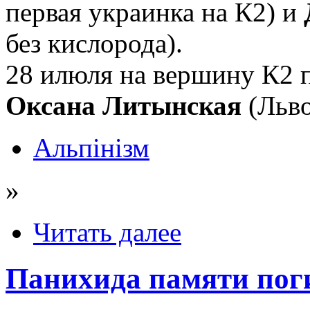
первая украинка на К2) и
без кислорода).
28 илюля на вершину К2 п
Оксана Литынская
(Льво
Альпінізм
»
Читать далее
Панихида памяти пог