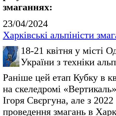
змаганнях:
23/04/2024
Харківські альпіністи зма
18-21 квітня у місті О
України з техніки аль
Раніше цей етап Кубку в к
на скеледромі «Вертикаль»
Ігоря Свєргуна, але з 2022
проведення змагань в Харк