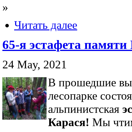
»
Читать далее
65-я эстафета памяти 
24 May, 2021
В прошедшие вы
лесопарке состоя
альпинистская
э
Карася!
Мы чтим